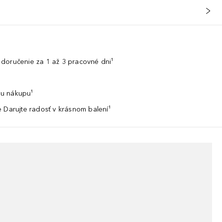
doručenie za 1 až 3 pracovné dni¹
u nákupu¹
 Darujte radosť v krásnom balení¹