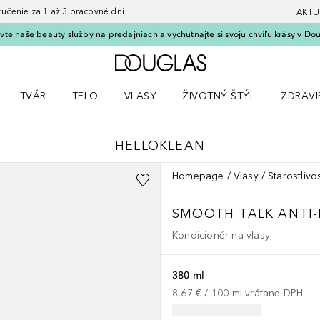
nie za 1 až 3 pracovné dni
AKTU
vte naše beauty služby na predajniach a vychutnajte si svoju chvíľu krásy v Dou
Domov
TVÁR
TELO
VLASY
ŽIVOTNÝ ŠTÝL
ZDRAVI
menu Líčenie
Otvorte menu Tvár
Otvorte menu Telo
Otvorte menu Vlasy
Otvorte menu Životný štýl
Otvorte
HELLOKLEAN
Homepage
Vlasy
Starostlivo
SMOOTH TALK ANTI-
Kondicionér na vlasy
380 ml
8,67 €
 / 
100
ml
vrátane DPH