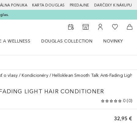
ÁLNA PONUKA
KARTA DOUGLAS
PREDAJNE
DARČEKY K NÁKUPU
glas.
Do môjho 
Do vyhľadávača predajní
Do môjho účtu
Do 
E A WELLNESS
DOUGLAS COLLECTION
NOVINKY
S
 menu Zdravie a wellness
Otvorte menu Douglas Collection
Otvorte menu No
O
sť o vlasy
Kondicionéry
Helloklean Smooth Talk Anti-Fading Light 
FADING LIGHT HAIR CONDITIONER
0
(
0
)
32,95 €