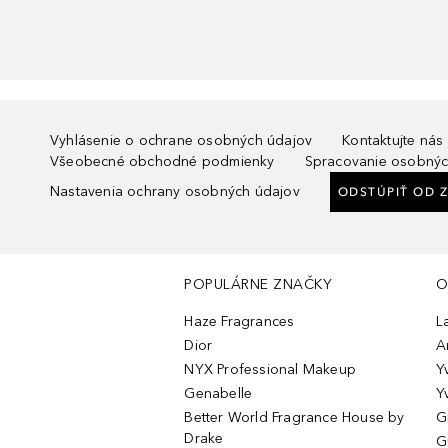
Vyhlásenie o ochrane osobných údajov
Kontaktujte nás
Všeobecné obchodné podmienky
Spracovanie osobnýc
Nastavenia ochrany osobných údajov
ODSTÚPIŤ OD 
POPULÁRNE ZNAČKY
O
Haze Fragrances
L
Dior
A
NYX Professional Makeup
Y
Genabelle
Y
Better World Fragrance House by
G
Drake
G