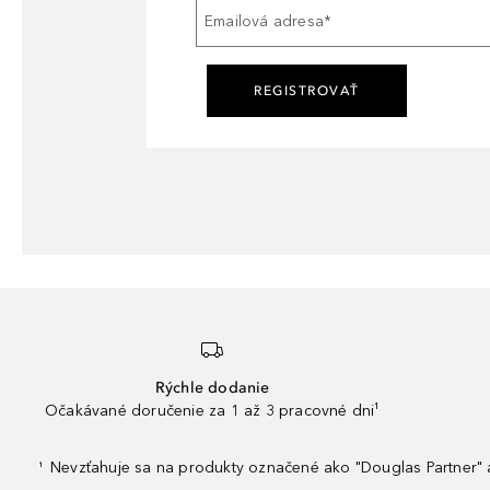
Emailová adresa
*
REGISTROVAŤ
Rýchle dodanie
Očakávané doručenie za 1 až 3 pracovné dni¹
Nevzťahuje sa na produkty označené ako "Douglas Partner" a
¹