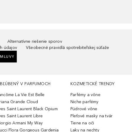
Alternatívne riešenie sporov
h údajov
Všeobecné pravidlá spotrebiteľskej súťaže
ZMLUVY
BĽÚBENÝ V PARFUMOCH
KOZMETICKÉ TRENDY
ancôme La Vie Est Belle
Parfémy a vône
riana Grande Cloud
Niche parfémy
ves Saint Laurent Black Opium
Púdrové vône
ves Saint Laurent Libre
Pleťové masky na tvár
iorgio Armani My Way
Tiene na oči
ucci Flora Gorgeous Gardenia
Laky na nechty