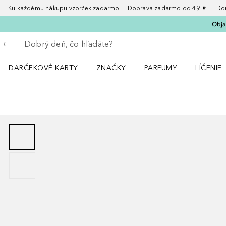
Ku každému nákupu vzorček zadarmo Doprava zadarmo od 49 € Doruče
Obja
Choď späť
Vykonajte vyhľadávanie
DARČEKOVÉ KARTY
ZNAČKY
PARFUMY
LÍČENIE
Otvorte menu ZNAČKY
Otvorte menu Parfumy
Otvorte 