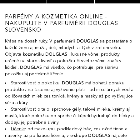
PARFÉMY A KOZMETIKA ONLINE -
NAKUPUJTE V PARFUMÉRII DOUGLAS
SLOVENSKO
Krása na dosah ruky. V
parfumérii DOUGLAS
sa postaráme o
každú ženu aj muža, deti, mladých aj tých v zrelom veku.
Objavte
kozmetiku DOUGLAS
, luxusné vône, produkty
určené na starostlivosť o pokožku či svetoznáme značky
líčidiel.
DOUGLAS
má všetko, čo potrebuje, pre žiarivú
pokožku aj perfektné líčenie.
Starostlivosť o pokožku
:
DOUGLAS
má bohatú ponuku
produktov na čistenie aj vyživenie pleti – od micelárnych vôd a
odličovacích mliek cez toniká, krémy a masky až po vyživujúce
séra a kúry.
Starostlivosť o telo
: sprchové gély, telové mlieka, krémy aj
maslá, ktoré pokožku po sprche či kúpeli hydratujú do hĺbky a
dodajú jej potrebné živiny.
Líčenie
: od make-upu, podkladový báz, cez očné tiene a
riasenky až po fixáciu líčenia, v
e-shope DOUGLAS
nájdete