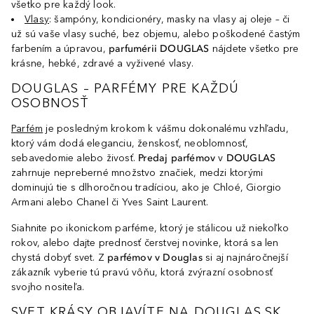
všetko pre každý look.
Vlasy
: šampóny, kondicionéry, masky na vlasy aj oleje – či
už sú vaše vlasy suché, bez objemu, alebo poškodené častým
farbením a úpravou,
parfumérii DOUGLAS
nájdete všetko pre
krásne, hebké, zdravé a vyživené vlasy.
DOUGLAS – PARFÉMY PRE KAŽDÚ
OSOBNOSŤ
Parfém
je posledným krokom k vášmu dokonalému vzhľadu,
ktorý vám dodá eleganciu, ženskosť, neoblomnosť,
sebavedomie alebo živosť.
Predaj parfémov
v
DOUGLAS
zahrnuje nepreberné množstvo značiek, medzi ktorými
dominujú tie s dlhoročnou tradíciou, ako je Chloé, Giorgio
Armani alebo Chanel či Yves Saint Laurent.
Siahnite po ikonickom parféme, ktorý je stálicou už niekoľko
rokov, alebo dajte prednosť čerstvej novinke, ktorá sa len
chystá dobyť svet. Z
parfémov v Douglas
si aj najnáročnejší
zákazník vyberie tú pravú vôňu, ktorá zvýrazní osobnosť
svojho nositeľa.
SVET KRÁSY OBJAVÍTE NA DOUGLAS.SK