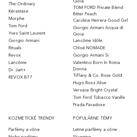
Gioia
The Ordinary
TOM FORD Private Blend
Kérastase
Bitter Peach
Morphe
Carolina Herrera Good Girl
Tom Ford
Giorgio Armani Acqua di
Yves Saint Laurent
Gioia
Giorgio Armani
Lancôme Idôle
Rituals
Chloé NOMADE
Revox
Giorgio Armani Sì
Lancôme
Valentino Born In Roma
Donna
Dr. Jart+
Tiffany & Co. Rose Gold
REVOX B77
Hugo Boss Alive
Versace Bright Crystal
Tom Ford Tobacco Vanille
Prada Paradoxe
KOZMETICKÉ TRENDY
POPULÁRNE TÉMY
Parfémy a vône
Letné parfémy a vône
Niche parfémy
Slugging