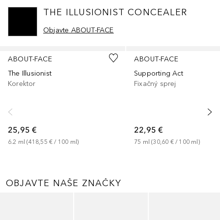
THE ILLUSIONIST CONCEALER
Objavte ABOUT-FACE
Preskočiť
ABOUT-FACE
ABOUT-FACE
The Illusionist
Supporting Act
Korektor
Fixačný sprej
25,95 €
22,95 €
6.2
ml
 (
418,55 €
 / 
100
ml
)
75
ml
 (
30,60 €
 / 
100
ml
)
OBJAVTE NAŠE ZNAČKY
Preskočiť