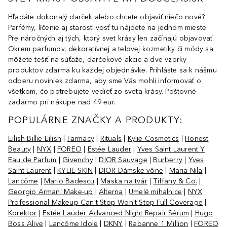
Hľadáte dokonalý darček alebo chcete objaviť niečo nové?
Parfémy, líčenie aj starostlivosť tu nájdete na jednom mieste.
Pre náročných aj tých, ktorý svet krásy len začínajú objavovať.
Okrem parfumov, dekoratívnej a telovej kozmetiky či módy sa
môžete tešiť na súťaže, darčekové akcie a dve vzorky
produktov zdarma ku každej objednávke. Prihláste sa k nášmu
odberu noviniek zdarma, aby sme Vás mohli informovať o
všetkom, čo potrebujete vedieť zo sveta krásy. Poštovné
zadarmo pri nákupe nad 49 eur.
POPULÁRNE ZNAČKY A PRODUKTY:
Eilish Billie Eilish
|
Farmacy
|
Rituals
|
Kylie Cosmetics
|
Honest
Beauty
|
NYX
|
FOREO
|
Estée Lauder
|
Yves Saint Laurent Y
Eau de Parfum
|
Givenchy
|
DIOR Sauvage
|
Burberry
|
Yves
Saint Laurent
|
KYLIE SKIN
|
DIOR Dámske vône
|
Maria Nila
|
Lancôme
|
Mario Badescu
|
Maska na tvár
|
Tiffany & Co.
|
Georgio Armani Make-up
|
Alterna
|
Umelé mihalnice
|
NYX
Professional Makeup Can't Stop Won't Stop Full Coverage
|
Korektor
|
Estée Lauder Advanced Night Repair Sérum
|
Hugo
Boss Alive
|
Lancôme Idole
|
DKNY
|
Rabanne 1 Million
|
FOREO