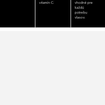
vitamín C.
vhodné pre
každú
potrebu
vlasov.