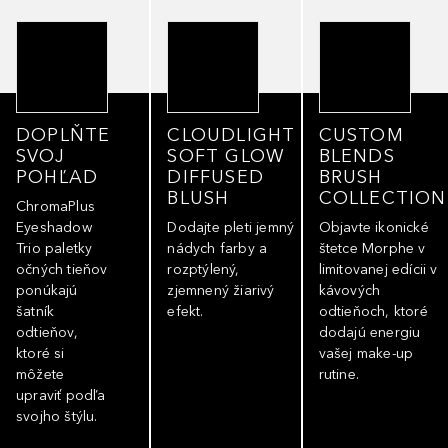
DOPLŇTE
CLOUDLIGHT
CUSTOM
SVOJ
SOFT GLOW
BLENDS
POHĽAD
DIFFUSED
BRUSH
BLUSH
COLLECTION
ChromaPlus
Eyeshadow
Dodajte pleti jemný
Objavte ikonické
Trio paletky
nádych farby a
štetce Morphe v
očných tieňov
rozptýlený,
limitovanej edícii v
ponúkajú
zjemnený žiarivý
kávových
šatník
efekt.
odtieňoch, ktoré
odtieňov,
dodajú energiu
ktoré si
vašej make-up
môžete
rutine.
upraviť podľa
svojho štýlu.