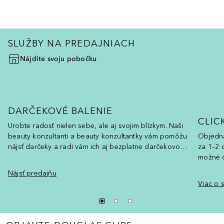
SLUŽBY NA PREDAJNIACH
Nájdite svoju pobočku
DARČEKOVÉ BALENIE
CLIC
Urobte radosť nielen sebe, ale aj svojim blízkym. Naši
beauty konzultanti a beauty konzultantky vám pomôžu
Objedna
nájsť darčeky a radi vám ich aj bezplatne darčekovo
za 1–2 d
zabalí.
možné d
Nájsť predajňu
Viac o s