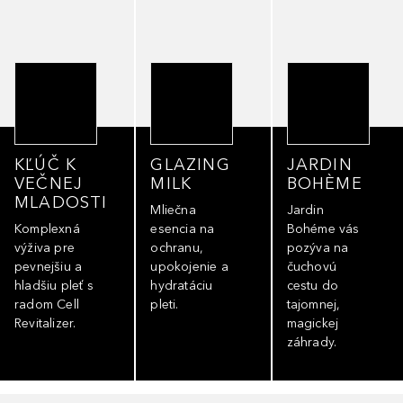
KĽÚČ K
GLAZING
JARDIN
VEČNEJ
MILK
BOHÈME
MLADOSTI
Mliečna
Jardin
Komplexná
esencia na
Bohéme vás
výživa pre
ochranu,
pozýva na
pevnejšiu a
upokojenie a
čuchovú
hladšiu pleť s
hydratáciu
cestu do
radom Cell
pleti.
tajomnej,
Revitalizer.
magickej
záhrady.