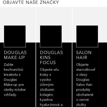
OBJAVTE NAŠE ZNAČKY
Preskočiť
DOUGLAS
DOUGLAS
SALON
MAKE-UP
KINS
HAIR
FOCUS
Zažite
Objavte
bezhraničnú
Objavte silu
starostlivosť
kreativitu s
krásy s
o vlasy
Douglas
vysoko
Douglas
Make-up pre
účinnými
Salon Hair:
všetky módne
zložkami:
produkty
vzhľady.
kolagén,
obohatené
kyselina
o cenné
hyalurónová a
zložky