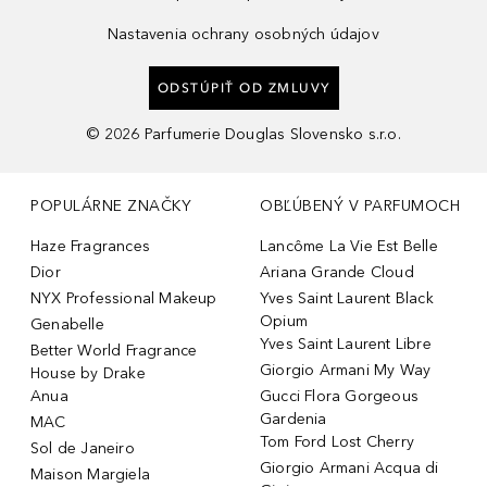
Nastavenia ochrany osobných údajov
ODSTÚPIŤ OD ZMLUVY
©
2026
Parfumerie Douglas Slovensko s.r.o.
POPULÁRNE ZNAČKY
OBĽÚBENÝ V PARFUMOCH
Haze Fragrances
Lancôme La Vie Est Belle
Dior
Ariana Grande Cloud
NYX Professional Makeup
Yves Saint Laurent Black
Opium
Genabelle
Yves Saint Laurent Libre
Better World Fragrance
Giorgio Armani My Way
House by Drake
Anua
Gucci Flora Gorgeous
Gardenia
MAC
Tom Ford Lost Cherry
Sol de Janeiro
Giorgio Armani Acqua di
Maison Margiela