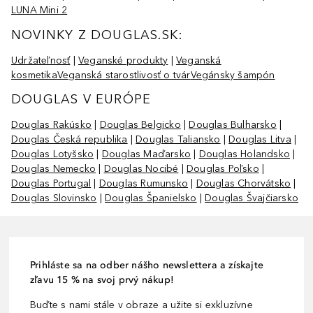
LUNA Mini 2
NOVINKY Z DOUGLAS.SK:
Udržateľnosť
|
Veganské produkty
|
Veganská
kosmetika
Veganská starostlivosť o tvár
Vegánsky šampón
DOUGLAS V EURÓPE
Douglas Rakúsko
|
Douglas Belgicko
|
Douglas Bulharsko
|
Douglas Česká republika
|
Douglas Taliansko
|
Douglas Litva
|
Douglas Lotyšsko
|
Douglas Maďarsko
|
Douglas Holandsko
|
Douglas Nemecko
|
Douglas Nocibé
|
Douglas Poľsko
|
Douglas Portugal
|
Douglas Rumunsko
|
Douglas Chorvátsko
|
Douglas Slovinsko
|
Douglas Španielsko
|
Douglas Švajčiarsko
Prihláste sa na odber nášho newslettera a získajte
zľavu 15 % na svoj prvý nákup!
Buďte s nami stále v obraze a užite si exkluzívne