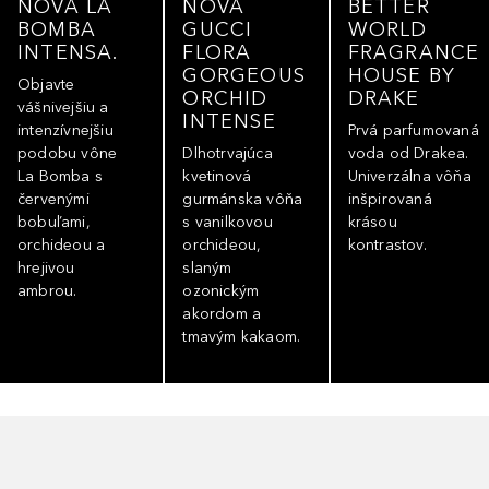
NOVÁ LA
NOVÁ
BETTER
BOMBA
GUCCI
WORLD
INTENSA.
FLORA
FRAGRANCE
GORGEOUS
HOUSE BY
Objavte
ORCHID
DRAKE
vášnivejšiu a
INTENSE
intenzívnejšiu
Prvá parfumovaná
podobu vône
Dlhotrvajúca
voda od Drakea.
La Bomba s
kvetinová
Univerzálna vôňa
červenými
gurmánska vôňa
inšpirovaná
bobuľami,
s vanilkovou
krásou
orchideou a
orchideou,
kontrastov.
hrejivou
slaným
ambrou.
ozonickým
akordom a
tmavým kakaom.