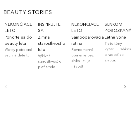
BEAUTY STORIES
Preskočiť
NEKONČIACE
INSPIRUJTE
NEKONČIACE
SLNKOM
LETO
SA
LETO
POBOZKAN
Ponorte sa do
Zimná
Samoopaľovacia
Letné vône
beauty leta
starostlivosť o
rutina
Tieto tóny
telo
vyžarujú ľahkos
Všetky potrebné
Rovnomerné
a radosť zo
veci nájdete tu.
opálenie bez
Výživná
života.
slnka – tu je
starostlivosť o
návod!
pleť a telo