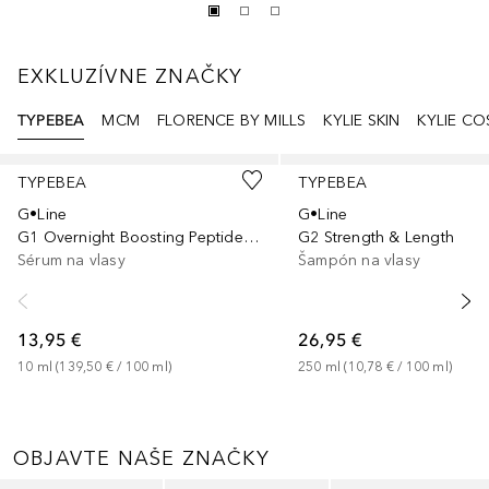
EXKLUZÍVNE ZNAČKY
TYPEBEA
MCM
FLORENCE BY MILLS
KYLIE SKIN
KYLIE CO
Preskočiť
TYPEBEA
TYPEBEA
G•Line
G•Line
G1 Overnight Boosting Peptide Serum
G2 Strength & Length
Sérum na vlasy
Šampón na vlasy
13,95 €
26,95 €
10
ml
 (
139,50 €
 / 
100
ml
)
250
ml
 (
10,78 €
 / 
100
ml
)
OBJAVTE NAŠE ZNAČKY
Preskočiť