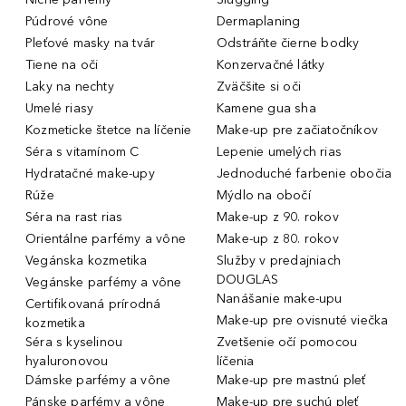
Púdrové vône
Dermaplaning
Pleťové masky na tvár
Odstráňte čierne bodky
Tiene na oči
Konzervačné látky
Laky na nechty
Zväčšite si oči
Umelé riasy
Kamene gua sha
Kozmeticke štetce na líčenie
Make-up pre začiatočníkov
Séra s vitamínom C
Lepenie umelých rias
Hydratačné make-upy
Jednoduché farbenie obočia
Rúže
Mýdlo na obočí
Séra na rast rias
Make-up z 90. rokov
Orientálne parfémy a vône
Make-up z 80. rokov
Vegánska kozmetika
Služby v predajniach
DOUGLAS
Vegánske parfémy a vône
Nanášanie make-upu
Certifikovaná prírodná
Make-up pre ovisnuté viečka
kozmetika
Séra s kyselinou
Zvetšenie očí pomocou
hyaluronovou
líčenia
Dámske parfémy a vône
Make-up pre mastnú pleť
Pánske parfémy a vône
Make-up pre suchú pleť