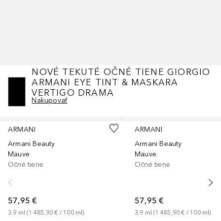
NOVÉ TEKUTÉ OČNÉ TIENE GIORGIO
ARMANI EYE TINT & MASKARA
VERTIGO DRAMA
Nakupovať
Preskočiť
ARMANI
ARMANI
Armani Beauty
Armani Beauty
Mauve
Mauve
Očné tiene
Očné tiene
57,95 €
57,95 €
3.9
ml
 (
1 485,90 €
 / 
100
ml
)
3.9
ml
 (
1 485,90 €
 / 
100
ml
)