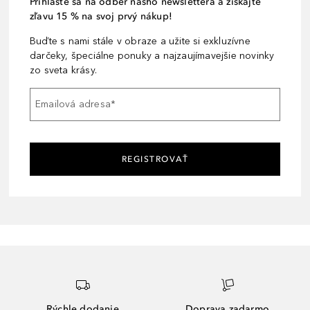
Prihláste sa na odber nášho newslettera a získajte
zľavu 15 % na svoj prvý nákup!
Buďte s nami stále v obraze a užite si exkluzívne
darčeky, špeciálne ponuky a najzaujímavejšie novinky
zo sveta krásy.
Emailová adresa
*
REGISTROVAŤ
Rýchle dodanie
Doprava zadarmo