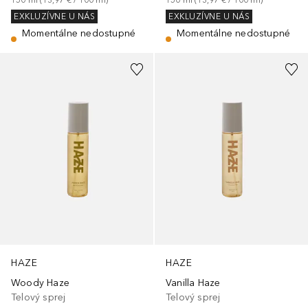
150
ml
 (
13,97 €
 / 
100
ml
)
150
ml
 (
13,97 €
 / 
100
ml
)
EXKLUZÍVNE U NÁS
EXKLUZÍVNE U NÁS
Momentálne nedostupné
Momentálne nedostupné
HAZE
HAZE
Woody Haze
Vanilla Haze
Telový sprej
Telový sprej