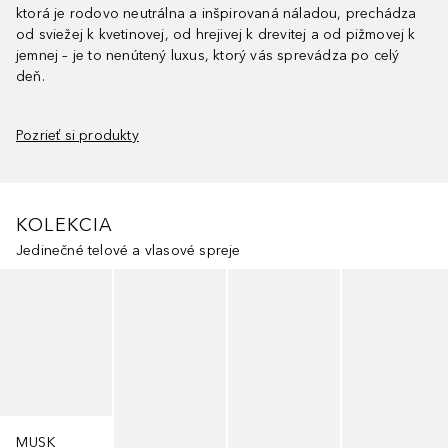
ktorá je rodovo neutrálna a inšpirovaná náladou, prechádza
od sviežej k kvetinovej, od hrejivej k drevitej a od pižmovej k
jemnej – je to nenútený luxus, ktorý vás sprevádza po celý
deň.
Pozrieť si produkty
KOLEKCIA
Jedinečné telové a vlasové spreje
Preskočiť
MUSK