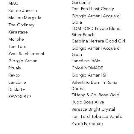
Gardenia
MAC
Tom Ford Lost Cherry
Sol de Janeiro
Giorgio Armani Acqua di
Maison Margiela
Gioia
The Ordinary
TOM FORD Private Blend
Kérastase
Bitter Peach
Morphe
Carolina Herrera Good Girl
Tom Ford
Giorgio Armani Acqua di
Yves Saint Laurent
Gioia
Giorgio Armani
Lancôme Idôle
Rituals
Chloé NOMADE
Revox
Giorgio Armani Sì
Lancôme
Valentino Born In Roma
Donna
Dr. Jart+
Tiffany & Co. Rose Gold
REVOX B77
Hugo Boss Alive
Versace Bright Crystal
Tom Ford Tobacco Vanille
Prada Paradoxe