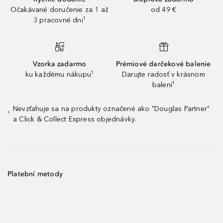
Očakávané doručenie za 1 až
od 49 €
3 pracovné dni¹
Vzorka zadarmo
Prémiové darčekové balenie
ku každému nákupu¹
Darujte radosť v krásnom
balení¹
Nevzťahuje sa na produkty označené ako "Douglas Partner"
¹
a Click & Collect Express objednávky.
Platební metody