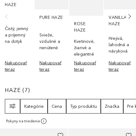
HAZE
PURE HAZE
VANILLA
ROSE
HAZE
Čistý, jemný
HAZE
a príjemný
Svieže,
Hrejivá,
na dotyk
vzdušné a
Kvetinové,
lahodná a
nenútené
žiarivé a
návyková
elegantné
Nakupovať
Nakupovať
Nakupovať
Nakupovať
teraz
teraz
teraz
teraz
HAZE
7
VÝSLEDKY
HAZE
(
7
)
Filter
Kategórie
Cena
Typ produktu
Značka
Pre
Pokyny na triedenie