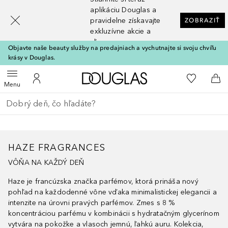
[navigation.slideout.screenreader]
aplikáciu Douglas a
pravidelne získavajte
ZOBRAZIŤ
exkluzívne akcie a
zľavy
Objavte naše beauty služby na predajniach a vychutnajte si svoju chvíľu
krásy v Douglas.
Domov
Do môjho 
Otvoriť menu
Do môjho účtu
Do 
Menu
Choď späť
Vykonajte vyhľadávanie
HAZE FRAGRANCES
VÔŇA NA KAŽDÝ DEŇ
Haze je francúzska značka parfémov, ktorá prináša nový
pohľad na každodenné vône vďaka minimalistickej elegancii a
intenzite na úrovni pravých parfémov. Zmes s 8 %
koncentráciou parfému v kombinácii s hydratačným glycerínom
vytvára na pokožke a vlasoch jemnú, ľahkú auru. Kolekcia,