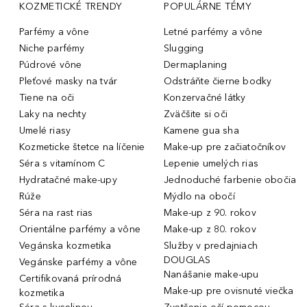
KOZMETICKÉ TRENDY
POPULÁRNE TÉMY
Parfémy a vône
Letné parfémy a vône
Niche parfémy
Slugging
Púdrové vône
Dermaplaning
Pleťové masky na tvár
Odstráňte čierne bodky
Tiene na oči
Konzervačné látky
Laky na nechty
Zväčšite si oči
Umelé riasy
Kamene gua sha
Kozmeticke štetce na líčenie
Make-up pre začiatočníkov
Séra s vitamínom C
Lepenie umelých rias
Hydratačné make-upy
Jednoduché farbenie obočia
Rúže
Mýdlo na obočí
Séra na rast rias
Make-up z 90. rokov
Orientálne parfémy a vône
Make-up z 80. rokov
Vegánska kozmetika
Služby v predajniach
DOUGLAS
Vegánske parfémy a vône
Nanášanie make-upu
Certifikovaná prírodná
Make-up pre ovisnuté viečka
kozmetika