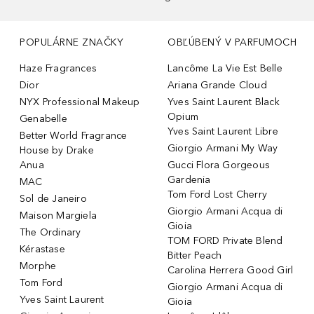
POPULÁRNE ZNAČKY
OBĽÚBENÝ V PARFUMOCH
Haze Fragrances
Lancôme La Vie Est Belle
Dior
Ariana Grande Cloud
NYX Professional Makeup
Yves Saint Laurent Black
Opium
Genabelle
Yves Saint Laurent Libre
Better World Fragrance
Giorgio Armani My Way
House by Drake
Anua
Gucci Flora Gorgeous
Gardenia
MAC
Tom Ford Lost Cherry
Sol de Janeiro
Giorgio Armani Acqua di
Maison Margiela
Gioia
The Ordinary
TOM FORD Private Blend
Kérastase
Bitter Peach
Morphe
Carolina Herrera Good Girl
Tom Ford
Giorgio Armani Acqua di
Yves Saint Laurent
Gioia