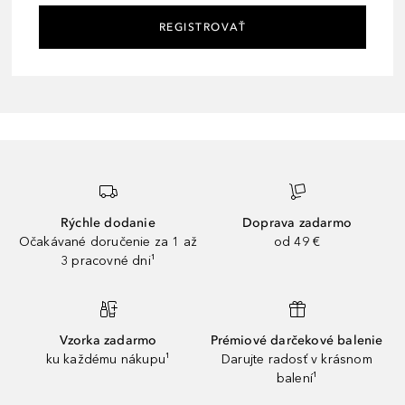
REGISTROVAŤ
Rýchle dodanie
Doprava zadarmo
Očakávané doručenie za 1 až
od 49 €
3 pracovné dni¹
Vzorka zadarmo
Prémiové darčekové balenie
ku každému nákupu¹
Darujte radosť v krásnom
balení¹