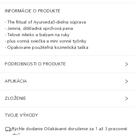
lyceryl Stearate Citrate, Rosa Damascena Flower Extract, Prunus Amy
INFORMÁCIE O PRODUKTE
The Ritual of Ayurveda5-dielna súprava
Jemná, dôkladná sprchová pena
Telové mlieko a balzam na ruky
plus vonná sviečka a mini vonné tyčinky
Opakovane použiteľná kozmetická taška
PODROBNOSTI O PRODUKTE
APLIKÁCIA
ZLOŽENIE
TVOJE VÝHODY
Rýchle dodanie Očakávané doručenie za 1 až 3 pracovné