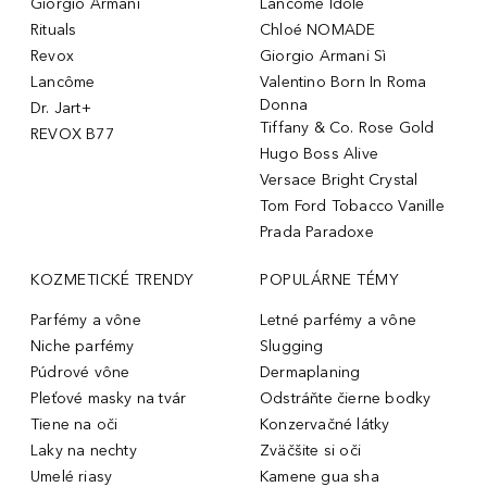
Giorgio Armani
Lancôme Idôle
Rituals
Chloé NOMADE
Revox
Giorgio Armani Sì
Lancôme
Valentino Born In Roma
Donna
Dr. Jart+
Tiffany & Co. Rose Gold
REVOX B77
Hugo Boss Alive
Versace Bright Crystal
Tom Ford Tobacco Vanille
Prada Paradoxe
KOZMETICKÉ TRENDY
POPULÁRNE TÉMY
Parfémy a vône
Letné parfémy a vône
Niche parfémy
Slugging
Púdrové vône
Dermaplaning
Pleťové masky na tvár
Odstráňte čierne bodky
Tiene na oči
Konzervačné látky
Laky na nechty
Zväčšite si oči
Umelé riasy
Kamene gua sha