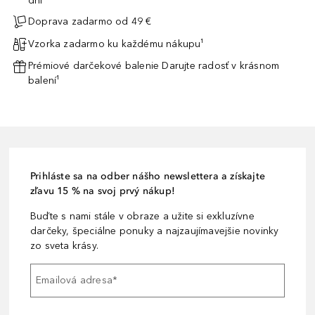
dni¹
Doprava zadarmo od 49 €
Vzorka zadarmo ku každému nákupu¹
Prémiové darčekové balenie Darujte radosť v krásnom
balení¹
Prihláste sa na odber nášho newslettera a získajte
zľavu 15 % na svoj prvý nákup!
Buďte s nami stále v obraze a užite si exkluzívne
darčeky, špeciálne ponuky a najzaujímavejšie novinky
zo sveta krásy.
Emailová adresa
*