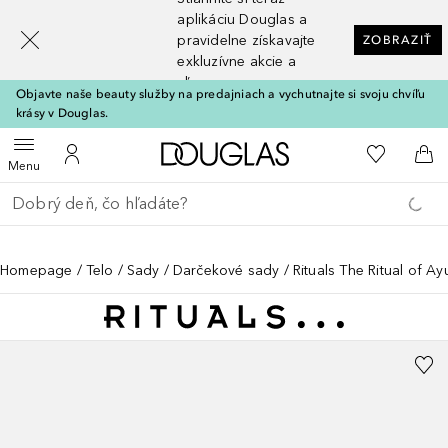
[navigation.slideout.screenreader]
aplikáciu Douglas a
pravidelne získavajte
ZOBRAZIŤ
exkluzívne akcie a
zľavy
Objavte naše beauty služby na predajniach a vychutnajte si svoju chvíľu
krásy v Douglas.
Domov
Do môjho 
Otvoriť menu
Do môjho účtu
Do 
Menu
Choď späť
Vykonajte vyhľadávanie
Homepage
Telo
Sady
Darčekové sady
Rituals The Ritual of A