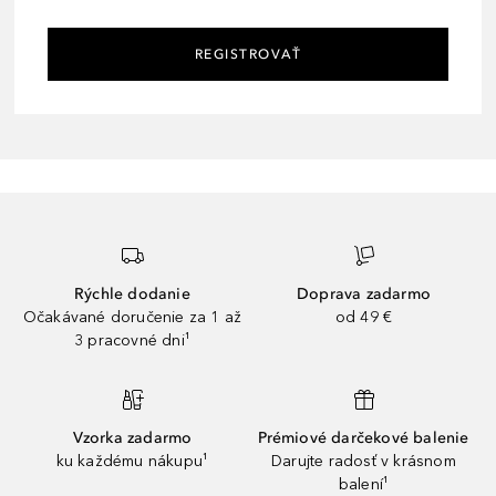
REGISTROVAŤ
Rýchle dodanie
Doprava zadarmo
Očakávané doručenie za 1 až
od 49 €
3 pracovné dni¹
Vzorka zadarmo
Prémiové darčekové balenie
ku každému nákupu¹
Darujte radosť v krásnom
balení¹