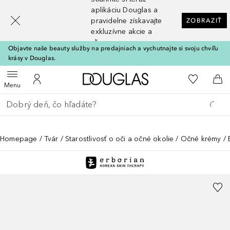
[navigation.slideout.screenreader]
aplikáciu Douglas a
pravidelne získavajte
ZOBRAZIŤ
exkluzívne akcie a
zľavy
Objavte naše beauty služby na predajniach a vychutnajte si svoju chvíľu
krásy v Douglas.
Domov
Do môjho 
Otvoriť menu
Do môjho účtu
Do 
Menu
Choď späť
Vykonajte vyhľadávanie
Homepage
Tvár
Starostlivosť o oči a očné okolie
Očné krémy