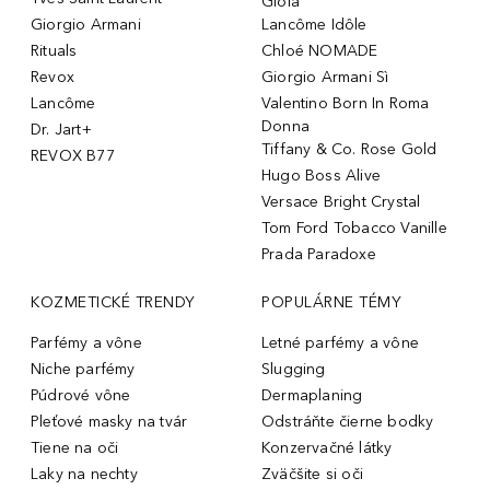
Gioia
Giorgio Armani
Lancôme Idôle
Rituals
Chloé NOMADE
Revox
Giorgio Armani Sì
Lancôme
Valentino Born In Roma
Donna
Dr. Jart+
Tiffany & Co. Rose Gold
REVOX B77
Hugo Boss Alive
Versace Bright Crystal
Tom Ford Tobacco Vanille
Prada Paradoxe
KOZMETICKÉ TRENDY
POPULÁRNE TÉMY
Parfémy a vône
Letné parfémy a vône
Niche parfémy
Slugging
Púdrové vône
Dermaplaning
Pleťové masky na tvár
Odstráňte čierne bodky
Tiene na oči
Konzervačné látky
Laky na nechty
Zväčšite si oči