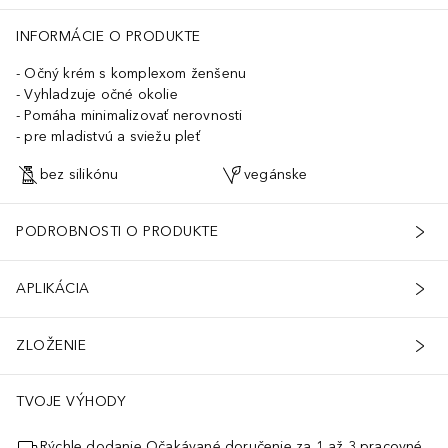
INFORMÁCIE O PRODUKTE
Očný krém s komplexom ženšenu
Vyhladzuje očné okolie
Pomáha minimalizovať nerovnosti
pre mladistvú a sviežu pleť
bez silikónu
vegánske
PODROBNOSTI O PRODUKTE
APLIKÁCIA
ZLOŽENIE
TVOJE VÝHODY
Rýchle dodanie Očakávané doručenie za 1 až 3 pracovné