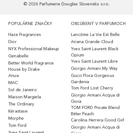
©
2026
Parfumerie Douglas Slovensko s.r.o.
POPULÁRNE ZNAČKY
OBĽÚBENÝ V PARFUMOCH
Haze Fragrances
Lancôme La Vie Est Belle
Dior
Ariana Grande Cloud
NYX Professional Makeup
Yves Saint Laurent Black
Opium
Genabelle
Yves Saint Laurent Libre
Better World Fragrance
Giorgio Armani My Way
House by Drake
Anua
Gucci Flora Gorgeous
Gardenia
MAC
Tom Ford Lost Cherry
Sol de Janeiro
Giorgio Armani Acqua di
Maison Margiela
Gioia
The Ordinary
TOM FORD Private Blend
Kérastase
Bitter Peach
Morphe
Carolina Herrera Good Girl
Tom Ford
Giorgio Armani Acqua di
Yves Saint Laurent