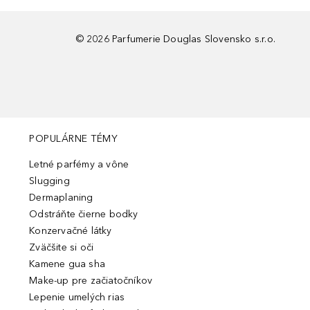
©
2026
Parfumerie Douglas Slovensko s.r.o.
POPULÁRNE TÉMY
Letné parfémy a vône
Slugging
Dermaplaning
Odstráňte čierne bodky
Konzervačné látky
Zväčšite si oči
Kamene gua sha
Make-up pre začiatočníkov
Lepenie umelých rias