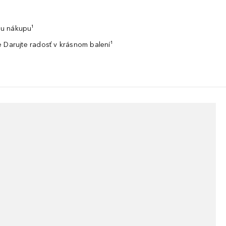
u nákupu¹
 Darujte radosť v krásnom balení¹