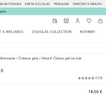
ÁLNA PONUKA
KARTA DOUGLAS
PREDAJNE
DARČEKY K NÁKUPU
glas.
Do môjho 
Do vyhľadávača predajní
Do môjho účtu
Do 
E A WELLNESS
DOUGLAS COLLECTION
NOVINKY
S
 menu Zdravie a wellness
Otvorte menu Douglas Collection
Otvorte menu No
O
dličovanie
Čistiace gély
Alma K Čistiaci gél na tvár
ÁR
0
(
0
)
18,50 €