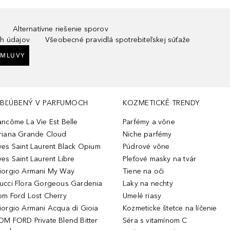
Alternatívne riešenie sporov
h údajov
Všeobecné pravidlá spotrebiteľskej súťaže
ZMLUVY
BĽÚBENÝ V PARFUMOCH
KOZMETICKÉ TRENDY
ancôme La Vie Est Belle
Parfémy a vône
riana Grande Cloud
Niche parfémy
ves Saint Laurent Black Opium
Púdrové vône
ves Saint Laurent Libre
Pleťové masky na tvár
iorgio Armani My Way
Tiene na oči
ucci Flora Gorgeous Gardenia
Laky na nechty
om Ford Lost Cherry
Umelé riasy
iorgio Armani Acqua di Gioia
Kozmeticke štetce na líčenie
OM FORD Private Blend Bitter
Séra s vitamínom C