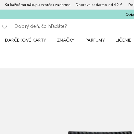
Ku každému nákupu vzorček zadarmo Doprava zadarmo od 49 € Doruče
Obja
Choď späť
Vykonajte vyhľadávanie
DARČEKOVÉ KARTY
ZNAČKY
PARFUMY
LÍČENIE
Otvorte menu ZNAČKY
Otvorte menu Parfumy
Otvorte 