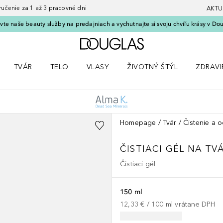
nie za 1 až 3 pracovné dni
AKTU
vte naše beauty služby na predajniach a vychutnajte si svoju chvíľu krásy v Dou
Domov
TVÁR
TELO
VLASY
ŽIVOTNÝ ŠTÝL
ZDRAVI
menu Líčenie
Otvorte menu Tvár
Otvorte menu Telo
Otvorte menu Vlasy
Otvorte menu Životný štýl
Otvorte
Homepage
Tvár
Čistenie a o
ČISTIACI GÉL NA TV
Čistiaci gél
150 ml
12,33 €
 / 
100
ml
vrátane DPH