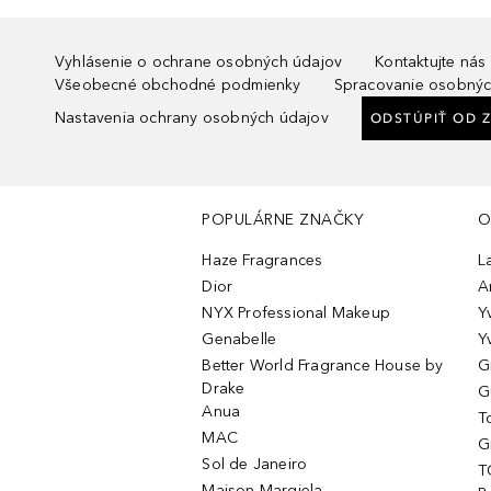
Vyhlásenie o ochrane osobných údajov
Kontaktujte nás
Všeobecné obchodné podmienky
Spracovanie osobnýc
Nastavenia ochrany osobných údajov
ODSTÚPIŤ OD 
POPULÁRNE ZNAČKY
O
Haze Fragrances
L
Dior
A
NYX Professional Makeup
Y
Genabelle
Y
Better World Fragrance House by
G
Drake
G
Anua
T
MAC
G
Sol de Janeiro
T
Maison Margiela