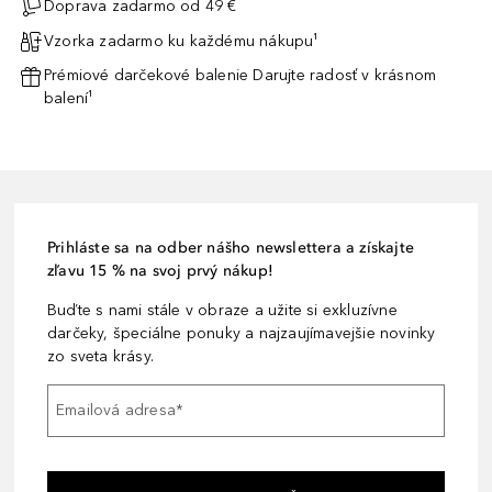
Doprava zadarmo od 49 €
Vzorka zadarmo ku každému nákupu¹
Prémiové darčekové balenie Darujte radosť v krásnom
balení¹
Prihláste sa na odber nášho newslettera a získajte
zľavu 15 % na svoj prvý nákup!
Buďte s nami stále v obraze a užite si exkluzívne
darčeky, špeciálne ponuky a najzaujímavejšie novinky
zo sveta krásy.
Emailová adresa
*