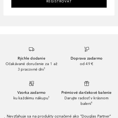
REGISTROVAŤ
Rýchle dodanie
Doprava zadarmo
Očakávané doručenie za 1 až
od 49 €
3 pracovné dni¹
Vzorka zadarmo
Prémiové darčekové balenie
ku každému nákupu¹
Darujte radosť v krásnom
balení¹
Nevzťahuje sa na produkty označené ako "Douglas Partner"