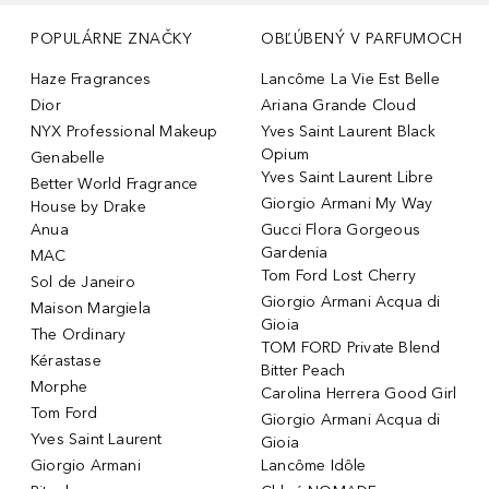
POPULÁRNE ZNAČKY
OBĽÚBENÝ V PARFUMOCH
Haze Fragrances
Lancôme La Vie Est Belle
Dior
Ariana Grande Cloud
NYX Professional Makeup
Yves Saint Laurent Black
Opium
Genabelle
Yves Saint Laurent Libre
Better World Fragrance
Giorgio Armani My Way
House by Drake
Anua
Gucci Flora Gorgeous
Gardenia
MAC
Tom Ford Lost Cherry
Sol de Janeiro
Giorgio Armani Acqua di
Maison Margiela
Gioia
The Ordinary
TOM FORD Private Blend
Kérastase
Bitter Peach
Morphe
Carolina Herrera Good Girl
Tom Ford
Giorgio Armani Acqua di
Yves Saint Laurent
Gioia
Giorgio Armani
Lancôme Idôle