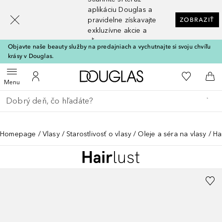
[navigation.slideout.screenreader]
aplikáciu Douglas a
pravidelne získavajte
ZOBRAZIŤ
exkluzívne akcie a
zľavy
Objavte naše beauty služby na predajniach a vychutnajte si svoju chvíľu
krásy v Douglas.
Domov
Do môjho 
Otvoriť menu
Do môjho účtu
Do 
Menu
Choď späť
Vykonajte vyhľadávanie
Homepage
Vlasy
Starostlivosť o vlasy
Oleje a séra na vlasy
Ha