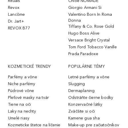
Rituals
Chloé NOMADE
Revox
Giorgio Armani Sì
Lancôme
Valentino Born In Roma
Donna
Dr. Jart+
Tiffany & Co. Rose Gold
REVOX B77
Hugo Boss Alive
Versace Bright Crystal
Tom Ford Tobacco Vanille
Prada Paradoxe
KOZMETICKÉ TRENDY
POPULÁRNE TÉMY
Parfémy a vône
Letné parfémy a vône
Niche parfémy
Slugging
Púdrové vône
Dermaplaning
Pleťové masky na tvár
Odstráňte čierne bodky
Tiene na oči
Konzervačné látky
Laky na nechty
Zväčšite si oči
Umelé riasy
Kamene gua sha
Kozmeticke štetce na líčenie
Make-up pre začiatočníkov