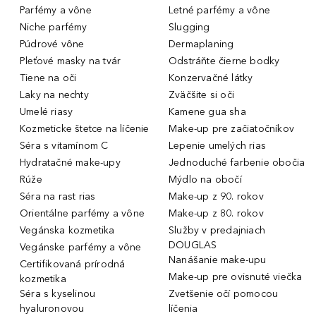
Parfémy a vône
Letné parfémy a vône
Niche parfémy
Slugging
Púdrové vône
Dermaplaning
Pleťové masky na tvár
Odstráňte čierne bodky
Tiene na oči
Konzervačné látky
Laky na nechty
Zväčšite si oči
Umelé riasy
Kamene gua sha
Kozmeticke štetce na líčenie
Make-up pre začiatočníkov
Séra s vitamínom C
Lepenie umelých rias
Hydratačné make-upy
Jednoduché farbenie obočia
Rúže
Mýdlo na obočí
Séra na rast rias
Make-up z 90. rokov
Orientálne parfémy a vône
Make-up z 80. rokov
Vegánska kozmetika
Služby v predajniach
DOUGLAS
Vegánske parfémy a vône
Nanášanie make-upu
Certifikovaná prírodná
Make-up pre ovisnuté viečka
kozmetika
Séra s kyselinou
Zvetšenie očí pomocou
hyaluronovou
líčenia