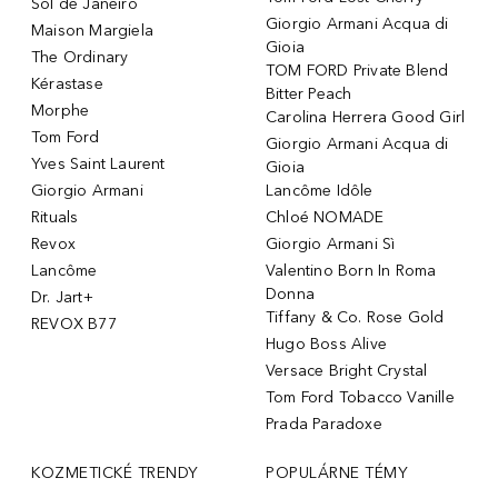
Sol de Janeiro
Giorgio Armani Acqua di
Maison Margiela
Gioia
The Ordinary
TOM FORD Private Blend
Kérastase
Bitter Peach
Morphe
Carolina Herrera Good Girl
Tom Ford
Giorgio Armani Acqua di
Yves Saint Laurent
Gioia
Giorgio Armani
Lancôme Idôle
Rituals
Chloé NOMADE
Revox
Giorgio Armani Sì
Lancôme
Valentino Born In Roma
Donna
Dr. Jart+
Tiffany & Co. Rose Gold
REVOX B77
Hugo Boss Alive
Versace Bright Crystal
Tom Ford Tobacco Vanille
Prada Paradoxe
KOZMETICKÉ TRENDY
POPULÁRNE TÉMY