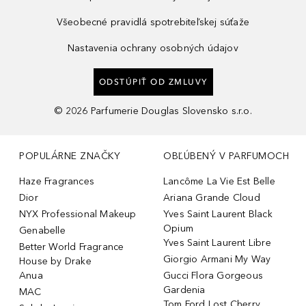
Všeobecné pravidlá spotrebiteľskej súťaže
Nastavenia ochrany osobných údajov
ODSTÚPIŤ OD ZMLUVY
©
2026
Parfumerie Douglas Slovensko s.r.o.
POPULÁRNE ZNAČKY
OBĽÚBENÝ V PARFUMOCH
Haze Fragrances
Lancôme La Vie Est Belle
Dior
Ariana Grande Cloud
NYX Professional Makeup
Yves Saint Laurent Black
Opium
Genabelle
Yves Saint Laurent Libre
Better World Fragrance
Giorgio Armani My Way
House by Drake
Anua
Gucci Flora Gorgeous
Gardenia
MAC
Tom Ford Lost Cherry