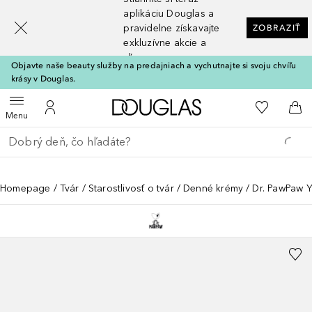
[navigation.slideout.screenreader]
aplikáciu Douglas a
pravidelne získavajte
ZOBRAZIŤ
exkluzívne akcie a
zľavy
Objavte naše beauty služby na predajniach a vychutnajte si svoju chvíľu
krásy v Douglas.
Domov
Do môjho 
Otvoriť menu
Do môjho účtu
Do 
Menu
Choď späť
Vykonajte vyhľadávanie
Homepage
Tvár
Starostlivosť o tvár
Denné krémy
Dr. PawPaw 