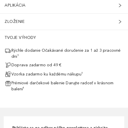
APLIKÁCIA
ZLOŽENIE
TVOJE VÝHODY
Rýchle dodanie Očakávané doručenie za 1 až 3 pracovné
dni¹
Doprava zadarmo od 49 €
Vzorka zadarmo ku každému nákupu¹
Prémiové darčekové balenie Darujte radosť v krásnom
balení¹
Prihláste sa na odber nášho newslettera a získajte