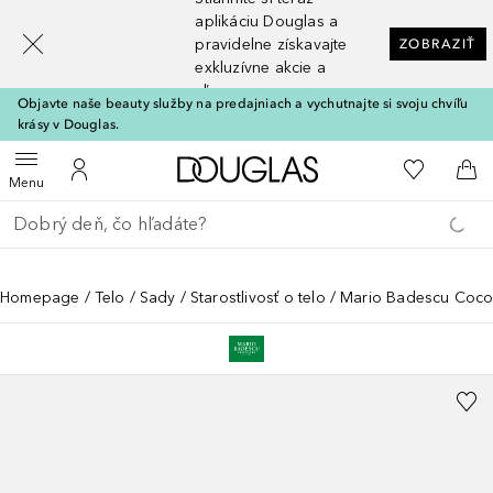
[navigation.slideout.screenreader]
aplikáciu Douglas a
pravidelne získavajte
ZOBRAZIŤ
exkluzívne akcie a
zľavy
Objavte naše beauty služby na predajniach a vychutnajte si svoju chvíľu
krásy v Douglas.
Domov
Do môjho 
Otvoriť menu
Do môjho účtu
Do 
Menu
Choď späť
Vykonajte vyhľadávanie
Homepage
Telo
Sady
Starostlivosť o telo
Mario Badescu Coco