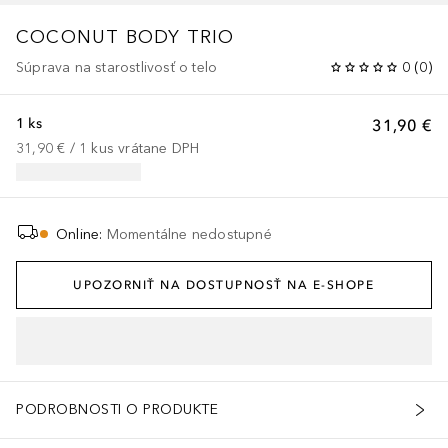
COCONUT BODY TRIO
Súprava na starostlivosť o telo
0
(
0
)
1 ks
31,90 €
31,90 €
 / 
1
kus
vrátane DPH
Online
:
Momentálne nedostupné
UPOZORNIŤ NA DOSTUPNOSŤ NA E-SHOPE
e, tocopheryl acetate, phenoxyethanol, coco-caprylate/caprate, luffa 
PODROBNOSTI O PRODUKTE