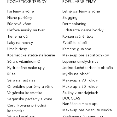
KOZMETICKÉ TRENDY
POPULÁRNE TÉMY
Parfémy a vône
Letné parfémy a vône
Niche parfémy
Slugging
Púdrové vône
Dermaplaning
Pleťové masky na tvár
Odstráňte čierne bodky
Tiene na oči
Konzervačné látky
Laky na nechty
Zväčšite si oči
Umelé riasy
Kamene gua sha
Kozmeticke štetce na líčenie
Make-up pre začiatočníkov
Séra s vitamínom C
Lepenie umelých rias
Hydratačné make-upy
Jednoduché farbenie obočia
Rúže
Mýdlo na obočí
Séra na rast rias
Make-up z 90. rokov
Orientálne parfémy a vône
Make-up z 80. rokov
Vegánska kozmetika
Služby v predajniach
DOUGLAS
Vegánske parfémy a vône
Nanášanie make-upu
Certifikovaná prírodná
Make-up pre ovisnuté viečka
kozmetika
Séra s kyselinou
Zvetšenie očí pomocou