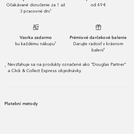
Očakávané doručenie za 1 až
od 49 €
3 pracovné dni¹
Vzorka zadarmo
Prémiové darčekové balenie
ku každému nákupu¹
Darujte radosť v krásnom
balení¹
Nevzťahuje sa na produkty označené ako "Douglas Partner"
¹
a Click & Collect Express objednávky.
Platební metody