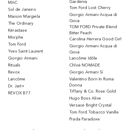
Gardenia
MAC
Tom Ford Lost Cherry
Sol de Janeiro
Giorgio Armani Acqua di
Maison Margiela
Gioia
The Ordinary
TOM FORD Private Blend
Kérastase
Bitter Peach
Morphe
Carolina Herrera Good Girl
Tom Ford
Giorgio Armani Acqua di
Yves Saint Laurent
Gioia
Giorgio Armani
Lancôme Idôle
Rituals
Chloé NOMADE
Revox
Giorgio Armani Sì
Lancôme
Valentino Born In Roma
Donna
Dr. Jart+
Tiffany & Co. Rose Gold
REVOX B77
Hugo Boss Alive
Versace Bright Crystal
Tom Ford Tobacco Vanille
Prada Paradoxe