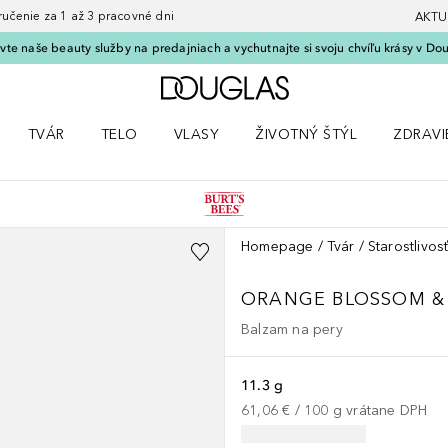
nie za 1 až 3 pracovné dni
AKTU
vte naše beauty služby na predajniach a vychutnajte si svoju chvíľu krásy v Dou
Domov
TVÁR
TELO
VLASY
ŽIVOTNÝ ŠTÝL
ZDRAVI
menu Líčenie
Otvorte menu Tvár
Otvorte menu Telo
Otvorte menu Vlasy
Otvorte menu Životný štýl
Otvorte
Homepage
Tvár
Starostlivos
ORANGE BLOSSOM &
Balzam na pery
11.3 g
61,06 €
 / 
100
g
vrátane DPH