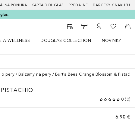
ÁLNA PONUKA
KARTA DOUGLAS
PREDAJNE
DARČEKY K NÁKUPU
glas.
Do môjho 
Do vyhľadávača predajní
Do môjho účtu
Do 
E A WELLNESS
DOUGLAS COLLECTION
NOVINKY
S
 menu Zdravie a wellness
Otvorte menu Douglas Collection
Otvorte menu No
O
ť o pery
Balzamy na pery
Burt's Bees Orange Blossom & Pistachi
 PISTACHIO
0
(
0
)
6,90 €