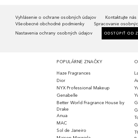
Vyhlásenie o ochrane osobných údajov
Kontaktujte nás
Všeobecné obchodné podmienky
Spracovanie osobnýc
Nastavenia ochrany osobných údajov
ODSTÚPIŤ OD 
POPULÁRNE ZNAČKY
O
Haze Fragrances
L
Dior
A
NYX Professional Makeup
Y
Genabelle
Y
Better World Fragrance House by
G
Drake
G
Anua
T
MAC
G
Sol de Janeiro
T
Maison Margiela