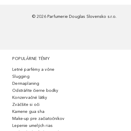
©
2026
Parfumerie Douglas Slovensko s.r.o.
POPULÁRNE TÉMY
Letné parfémy a vône
Slugging
Dermaplaning
Odstráňte čierne bodky
Konzervačné látky
Zväčšite si oči
Kamene gua sha
Make-up pre začiatočníkov
Lepenie umelých rias