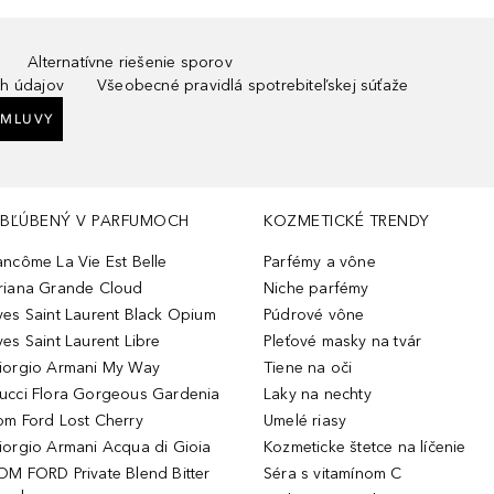
Alternatívne riešenie sporov
h údajov
Všeobecné pravidlá spotrebiteľskej súťaže
ZMLUVY
BĽÚBENÝ V PARFUMOCH
KOZMETICKÉ TRENDY
ancôme La Vie Est Belle
Parfémy a vône
riana Grande Cloud
Niche parfémy
ves Saint Laurent Black Opium
Púdrové vône
ves Saint Laurent Libre
Pleťové masky na tvár
iorgio Armani My Way
Tiene na oči
ucci Flora Gorgeous Gardenia
Laky na nechty
om Ford Lost Cherry
Umelé riasy
iorgio Armani Acqua di Gioia
Kozmeticke štetce na líčenie
OM FORD Private Blend Bitter
Séra s vitamínom C