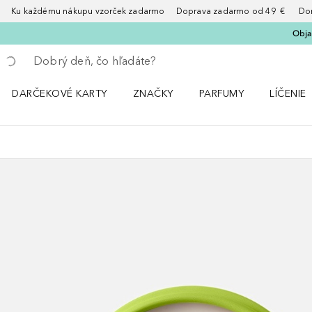
Ku každému nákupu vzorček zadarmo Doprava zadarmo od 49 € Doruče
Obja
Choď späť
Vykonajte vyhľadávanie
DARČEKOVÉ KARTY
ZNAČKY
PARFUMY
LÍČENIE
Otvorte menu ZNAČKY
Otvorte menu Parfumy
Otvorte 