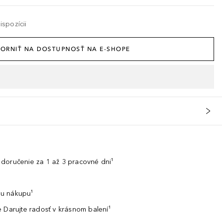
spozícii
ORNIŤ NA DOSTUPNOSŤ NA E-SHOPE
doručenie za 1 až 3 pracovné dni¹
u nákupu¹
 Darujte radosť v krásnom balení¹