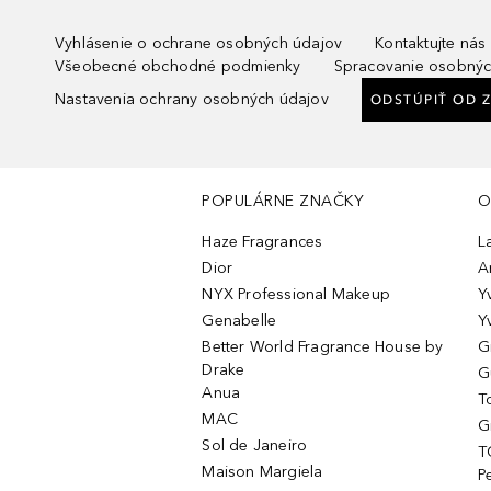
Vyhlásenie o ochrane osobných údajov
Kontaktujte nás
Všeobecné obchodné podmienky
Spracovanie osobnýc
Nastavenia ochrany osobných údajov
ODSTÚPIŤ OD 
POPULÁRNE ZNAČKY
O
Haze Fragrances
L
Dior
A
NYX Professional Makeup
Y
Genabelle
Y
Better World Fragrance House by
G
Drake
G
Anua
T
MAC
G
Sol de Janeiro
T
Maison Margiela
P