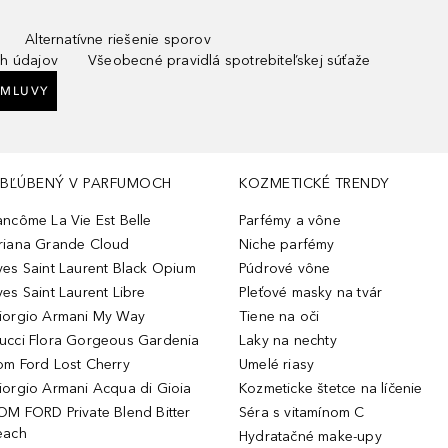
Alternatívne riešenie sporov
h údajov
Všeobecné pravidlá spotrebiteľskej súťaže
ZMLUVY
BĽÚBENÝ V PARFUMOCH
KOZMETICKÉ TRENDY
ancôme La Vie Est Belle
Parfémy a vône
riana Grande Cloud
Niche parfémy
ves Saint Laurent Black Opium
Púdrové vône
ves Saint Laurent Libre
Pleťové masky na tvár
iorgio Armani My Way
Tiene na oči
ucci Flora Gorgeous Gardenia
Laky na nechty
om Ford Lost Cherry
Umelé riasy
iorgio Armani Acqua di Gioia
Kozmeticke štetce na líčenie
OM FORD Private Blend Bitter
Séra s vitamínom C
each
Hydratačné make-upy