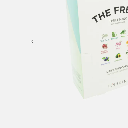
icinale (Ginger) Root Extract, Schisandra Chinensis Fruit Extract, 