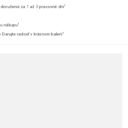
doručenie za 1 až 3 pracovné dni¹
u nákupu¹
 Darujte radosť v krásnom balení¹