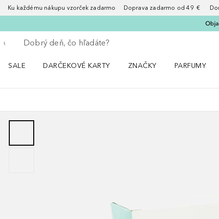
Ku každému nákupu vzorček zadarmo Doprava zadarmo od 49 € Doruče
Obja
Choď späť
Vykonajte vyhľadávanie
SALE
DARČEKOVÉ KARTY
ZNAČKY
PARFUMY
Otvorte menu Sale
Otvorte menu ZNAČKY
Otvorte menu