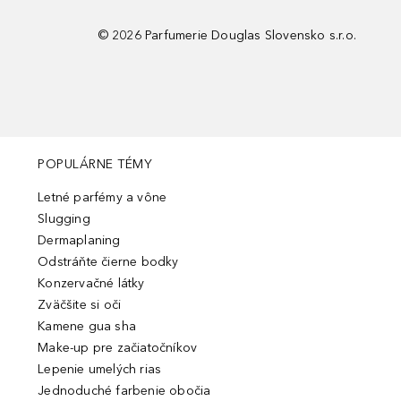
©
2026
Parfumerie Douglas Slovensko s.r.o.
POPULÁRNE TÉMY
Letné parfémy a vône
Slugging
Dermaplaning
Odstráňte čierne bodky
Konzervačné látky
Zväčšite si oči
Kamene gua sha
Make-up pre začiatočníkov
Lepenie umelých rias
Jednoduché farbenie obočia