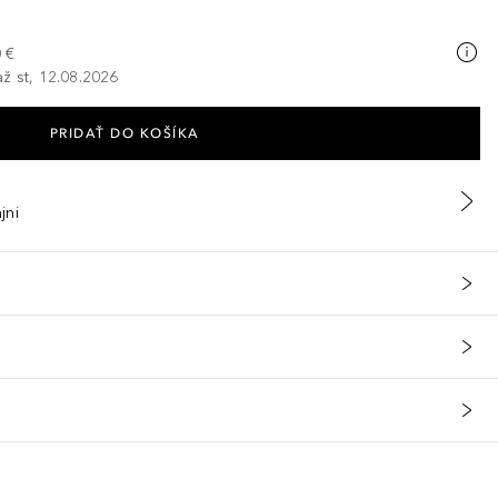
 €
ž st, 12.08.2026
PRIDAŤ DO KOŠÍKA
jni
lyl Glycol, 1,2-Hexanediol, Citrus Grandis (Grapefruit) Seed Extrac