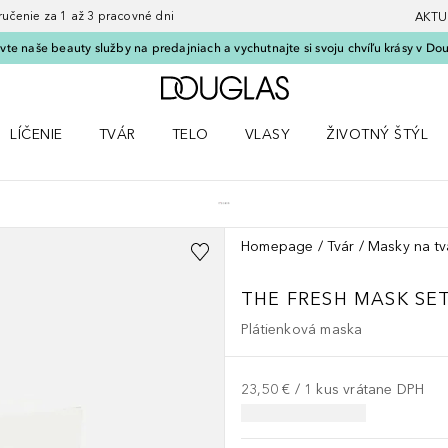
nie za 1 až 3 pracovné dni
AKTU
vte naše beauty služby na predajniach a vychutnajte si svoju chvíľu krásy v Dou
Domov
LÍČENIE
TVÁR
TELO
VLASY
ŽIVOTNÝ ŠTÝL
 Parfumy
Otvorte menu Líčenie
Otvorte menu Tvár
Otvorte menu Telo
Otvorte menu Vlasy
Otvorte menu Život
Homepage
Tvár
Masky na tv
THE FRESH MASK SET
Plátienková maska
23,50 €
 / 
1
kus
vrátane DPH