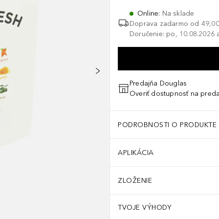
Online
:
Na sklade
Doprava zadarmo od
49,00
Doručenie: po, 10.08.2026 a
Predajňa Douglas
Overiť dostupnosť na preda
Coptis Japonica Root Extract, Camellia Sinensis Leaf Extract, Capry
PODROBNOSTI O PRODUKTE
APLIKÁCIA
ZLOŽENIE
TVOJE VÝHODY