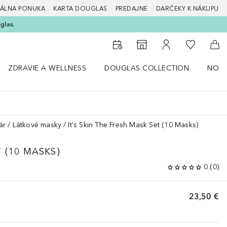
ÁLNA PONUKA
KARTA DOUGLAS
PREDAJNE
DARČEKY K NÁKUPU
glas.
Do môjho 
Do vyhľadávača predajní
Do môjho účtu
Do 
ZDRAVIE A WELLNESS
DOUGLAS COLLECTION
NOVI
ný štýl
Otvorte menu Zdravie a wellness
Otvorte menu Douglas Collection
Otvor
ár
Látkové masky
It's Skin The Fresh Mask Set (10 Masks)
 (10 MASKS)
0
(
0
)
23,50 €