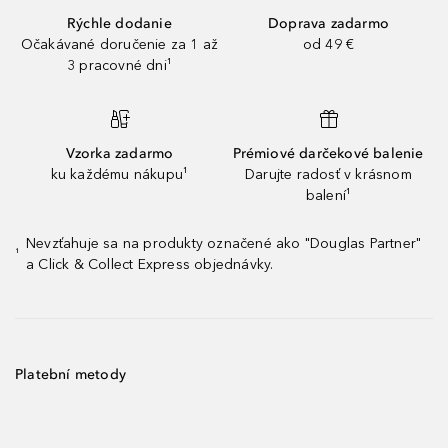
Rýchle dodanie
Doprava zadarmo
Očakávané doručenie za 1 až
od 49 €
3 pracovné dni¹
Vzorka zadarmo
Prémiové darčekové balenie
ku každému nákupu¹
Darujte radosť v krásnom
balení¹
Nevzťahuje sa na produkty označené ako "Douglas Partner"
¹
a Click & Collect Express objednávky.
Platební metody