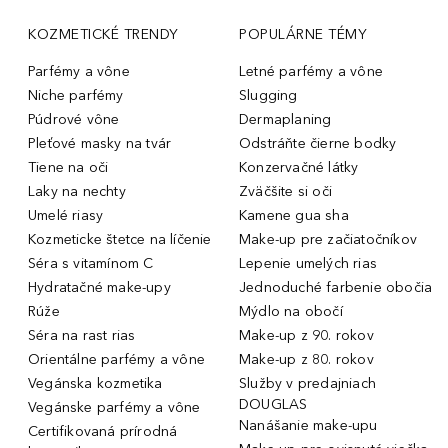
KOZMETICKÉ TRENDY
POPULÁRNE TÉMY
Parfémy a vône
Letné parfémy a vône
Niche parfémy
Slugging
Púdrové vône
Dermaplaning
Pleťové masky na tvár
Odstráňte čierne bodky
Tiene na oči
Konzervačné látky
Laky na nechty
Zväčšite si oči
Umelé riasy
Kamene gua sha
Kozmeticke štetce na líčenie
Make-up pre začiatočníkov
Séra s vitamínom C
Lepenie umelých rias
Hydratačné make-upy
Jednoduché farbenie obočia
Rúže
Mýdlo na obočí
Séra na rast rias
Make-up z 90. rokov
Orientálne parfémy a vône
Make-up z 80. rokov
Vegánska kozmetika
Služby v predajniach
DOUGLAS
Vegánske parfémy a vône
Nanášanie make-upu
Certifikovaná prírodná