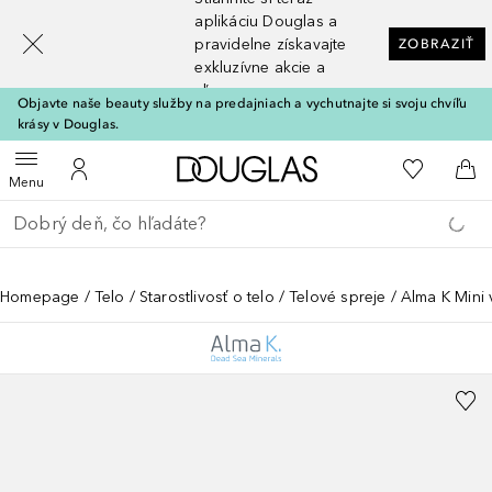
[navigation.slideout.screenreader]
aplikáciu Douglas a
pravidelne získavajte
ZOBRAZIŤ
exkluzívne akcie a
zľavy
Objavte naše beauty služby na predajniach a vychutnajte si svoju chvíľu
krásy v Douglas.
Domov
Do môjho 
Otvoriť menu
Do môjho účtu
Do 
Menu
Choď späť
Vykonajte vyhľadávanie
Homepage
Telo
Starostlivosť o telo
Telové spreje
Alma K Mini 