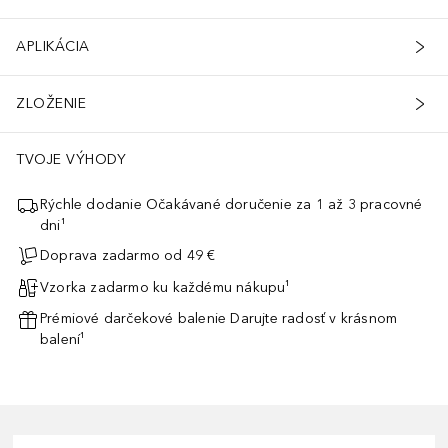
APLIKÁCIA
ZLOŽENIE
TVOJE VÝHODY
Rýchle dodanie Očakávané doručenie za 1 až 3 pracovné
dni¹
Doprava zadarmo od 49 €
Vzorka zadarmo ku každému nákupu¹
Prémiové darčekové balenie Darujte radosť v krásnom
balení¹