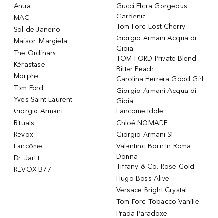
Anua
Gucci Flora Gorgeous
Gardenia
MAC
Tom Ford Lost Cherry
Sol de Janeiro
Giorgio Armani Acqua di
Maison Margiela
Gioia
The Ordinary
TOM FORD Private Blend
Kérastase
Bitter Peach
Morphe
Carolina Herrera Good Girl
Tom Ford
Giorgio Armani Acqua di
Yves Saint Laurent
Gioia
Giorgio Armani
Lancôme Idôle
Rituals
Chloé NOMADE
Revox
Giorgio Armani Sì
Lancôme
Valentino Born In Roma
Donna
Dr. Jart+
Tiffany & Co. Rose Gold
REVOX B77
Hugo Boss Alive
Versace Bright Crystal
Tom Ford Tobacco Vanille
Prada Paradoxe