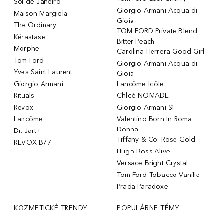
Sol de Janeiro
Giorgio Armani Acqua di
Maison Margiela
Gioia
The Ordinary
TOM FORD Private Blend
Kérastase
Bitter Peach
Morphe
Carolina Herrera Good Girl
Tom Ford
Giorgio Armani Acqua di
Yves Saint Laurent
Gioia
Giorgio Armani
Lancôme Idôle
Rituals
Chloé NOMADE
Revox
Giorgio Armani Sì
Lancôme
Valentino Born In Roma
Donna
Dr. Jart+
Tiffany & Co. Rose Gold
REVOX B77
Hugo Boss Alive
Versace Bright Crystal
Tom Ford Tobacco Vanille
Prada Paradoxe
KOZMETICKÉ TRENDY
POPULÁRNE TÉMY