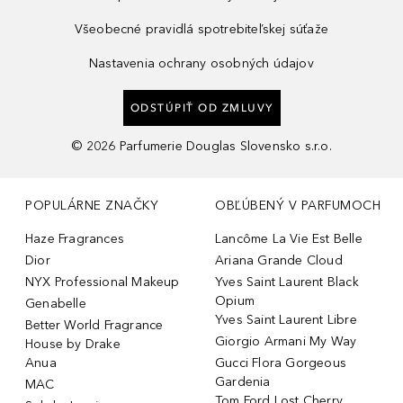
Všeobecné pravidlá spotrebiteľskej súťaže
Nastavenia ochrany osobných údajov
ODSTÚPIŤ OD ZMLUVY
©
2026
Parfumerie Douglas Slovensko s.r.o.
POPULÁRNE ZNAČKY
OBĽÚBENÝ V PARFUMOCH
Haze Fragrances
Lancôme La Vie Est Belle
Dior
Ariana Grande Cloud
NYX Professional Makeup
Yves Saint Laurent Black
Opium
Genabelle
Yves Saint Laurent Libre
Better World Fragrance
Giorgio Armani My Way
House by Drake
Anua
Gucci Flora Gorgeous
Gardenia
MAC
Tom Ford Lost Cherry