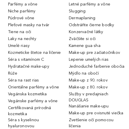
Parfémy a vône
Letné parfémy a vône
Niche parfémy
Slugging
Púdrové vône
Dermaplaning
Pleťové masky na tvár
Odstráňte čierne bodky
Tiene na oči
Konzervačné látky
Laky na nechty
Zväčšite si oči
Umelé riasy
Kamene gua sha
Kozmeticke štetce na líčenie
Make-up pre začiatočníkov
Séra s vitamínom C
Lepenie umelých rias
Hydratačné make-upy
Jednoduché farbenie obočia
Rúže
Mýdlo na obočí
Séra na rast rias
Make-up z 90. rokov
Orientálne parfémy a vône
Make-up z 80. rokov
Vegánska kozmetika
Služby v predajniach
DOUGLAS
Vegánske parfémy a vône
Nanášanie make-upu
Certifikovaná prírodná
Make-up pre ovisnuté viečka
kozmetika
Séra s kyselinou
Zvetšenie očí pomocou
hyaluronovou
líčenia