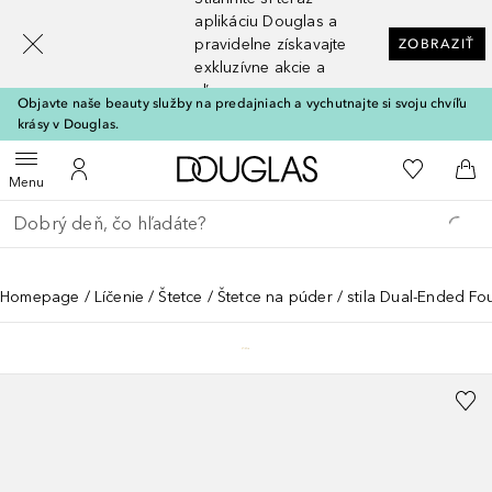
[navigation.slideout.screenreader]
aplikáciu Douglas a
pravidelne získavajte
ZOBRAZIŤ
exkluzívne akcie a
zľavy
Objavte naše beauty služby na predajniach a vychutnajte si svoju chvíľu
krásy v Douglas.
Domov
Do môjho 
Otvoriť menu
Do môjho účtu
Do 
Menu
Choď späť
Vykonajte vyhľadávanie
Homepage
Líčenie
Štetce
Štetce na púder
stila Dual-Ended F