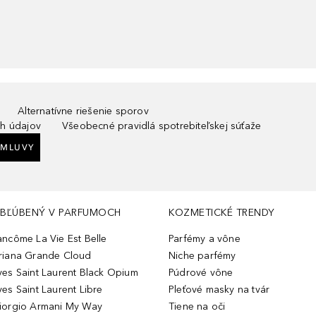
Alternatívne riešenie sporov
h údajov
Všeobecné pravidlá spotrebiteľskej súťaže
ZMLUVY
BĽÚBENÝ V PARFUMOCH
KOZMETICKÉ TRENDY
ancôme La Vie Est Belle
Parfémy a vône
riana Grande Cloud
Niche parfémy
ves Saint Laurent Black Opium
Púdrové vône
ves Saint Laurent Libre
Pleťové masky na tvár
iorgio Armani My Way
Tiene na oči