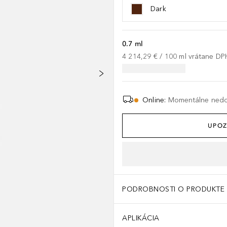
Dark
0.7 ml
4 214,29 €
 / 
100
ml
vrátane DP
Online
:
Momentálne ned
UPOZ
PODROBNOSTI O PRODUKTE
APLIKÁCIA