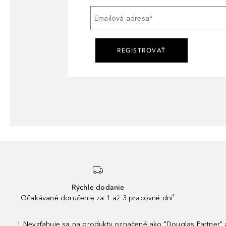
Emailová adresa
*
REGISTROVAŤ
Rýchle dodanie
Očakávané doručenie za 1 až 3 pracovné dni¹
Nevzťahuje sa na produkty označené ako "Douglas Partner" a
¹