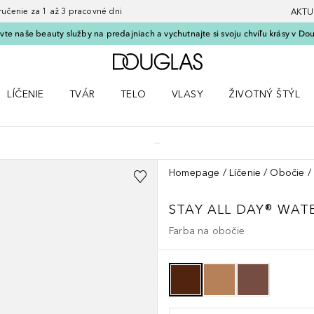
nie za 1 až 3 pracovné dni
AKTU
vte naše beauty služby na predajniach a vychutnajte si svoju chvíľu krásy v Dou
Domov
LÍČENIE
TVÁR
TELO
VLASY
ŽIVOTNÝ ŠTÝL
 Parfumy
Otvorte menu Líčenie
Otvorte menu Tvár
Otvorte menu Telo
Otvorte menu Vlasy
Otvorte menu Život
Homepage
Líčenie
Obočie
STAY ALL DAY® WA
Farba na obočie