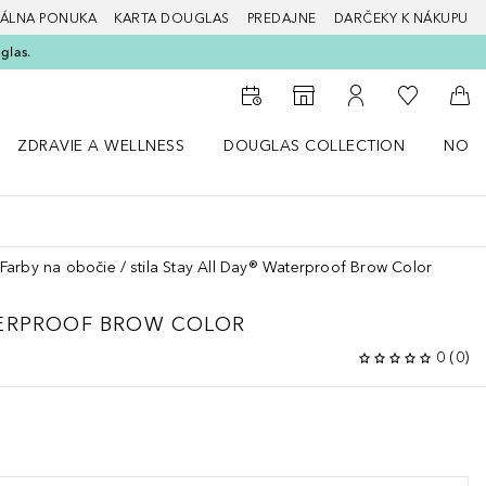
ÁLNA PONUKA
KARTA DOUGLAS
PREDAJNE
DARČEKY K NÁKUPU
glas.
Do môjho 
Do vyhľadávača predajní
Do môjho účtu
Do 
ZDRAVIE A WELLNESS
DOUGLAS COLLECTION
NOVI
ný štýl
Otvorte menu Zdravie a wellness
Otvorte menu Douglas Collection
Otvor
Farby na obočie
stila Stay All Day® Waterproof Brow Color
TERPROOF BROW COLOR
0
(
0
)