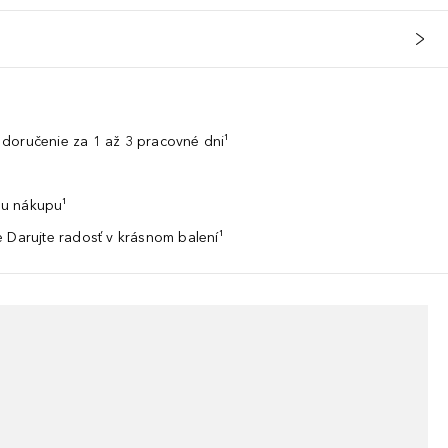
doručenie za 1 až 3 pracovné dni¹
u nákupu¹
 Darujte radosť v krásnom balení¹