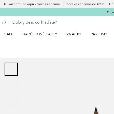
Ku každému nákupu vzorček zadarmo Doprava zadarmo od 49 € Doruče
Obja
Choď späť
Vykonajte vyhľadávanie
SALE
DARČEKOVÉ KARTY
ZNAČKY
PARFUMY
Otvorte menu Sale
Otvorte menu ZNAČKY
Otvorte menu