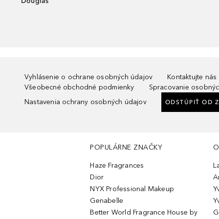
Douglas
Vyhlásenie o ochrane osobných údajov
Kontaktujte nás
Všeobecné obchodné podmienky
Spracovanie osobnýc
Nastavenia ochrany osobných údajov
ODSTÚPIŤ OD 
POPULÁRNE ZNAČKY
O
Haze Fragrances
L
Dior
A
NYX Professional Makeup
Y
Genabelle
Y
Better World Fragrance House by
G