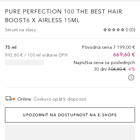
PURE PERFECTION 100
THE BEST HAIR
BOOST6 X AIRLESS 15ML
Sérum na vlasy
0
(
0
)
75 ml
Pôvodná cena
7 199,00 €
669,60 €
892,80 €
 / 
100
ml
vrátane DPH
Najnižšia cena za posledných
30 dní
704,80 €
-4%
Online
:
Čoskoro opäť k dispozícii
UPOZORNIŤ NA DOSTUPNOSŤ NA E-SHOPE