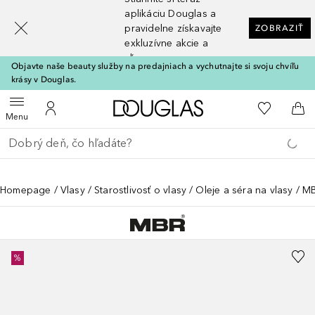
[navigation.slideout.screenreader]
aplikáciu Douglas a
pravidelne získavajte
ZOBRAZIŤ
exkluzívne akcie a
zľavy
Objavte naše beauty služby na predajniach a vychutnajte si svoju chvíľu
krásy v Douglas.
Domov
Do môjho 
Otvoriť menu
Do môjho účtu
Do 
Menu
Choď späť
Vykonajte vyhľadávanie
Homepage
Vlasy
Starostlivosť o vlasy
Oleje a séra na vlasy
MB
%