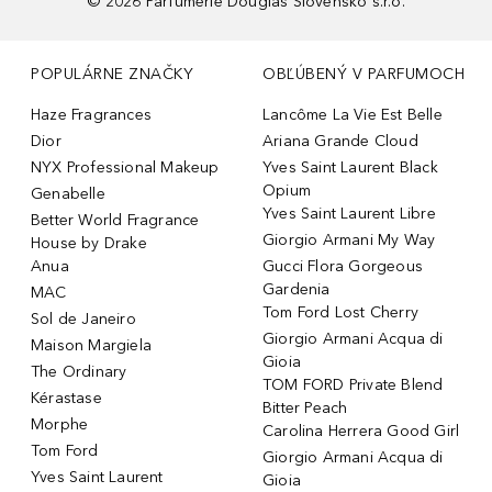
©
2026
Parfumerie Douglas Slovensko s.r.o.
POPULÁRNE ZNAČKY
OBĽÚBENÝ V PARFUMOCH
Haze Fragrances
Lancôme La Vie Est Belle
Dior
Ariana Grande Cloud
NYX Professional Makeup
Yves Saint Laurent Black
Opium
Genabelle
Yves Saint Laurent Libre
Better World Fragrance
Giorgio Armani My Way
House by Drake
Anua
Gucci Flora Gorgeous
Gardenia
MAC
Tom Ford Lost Cherry
Sol de Janeiro
Giorgio Armani Acqua di
Maison Margiela
Gioia
The Ordinary
TOM FORD Private Blend
Kérastase
Bitter Peach
Morphe
Carolina Herrera Good Girl
Tom Ford
Giorgio Armani Acqua di
Yves Saint Laurent
Gioia