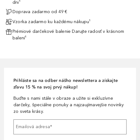
dni¹
Doprava zadarmo od 49 €
Vzorka zadarmo ku každému nákupu¹
Prémiové darčekové balenie Darujte radosť v krásnom
balení¹
Prihláste sa na odber nášho newslettera a získajte
zľavu 15 % na svoj prvý nákup!
Buďte s nami stále v obraze a užite si exkluzívne
darčeky, špeciálne ponuky a najzaujímavejšie novinky
zo sveta krásy.
Emailová adresa
*