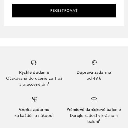
REGISTROVAŤ
Rýchle dodanie
Doprava zadarmo
Očakávané doručenie za 1 až
od 49 €
3 pracovné dni¹
Vzorka zadarmo
Prémiové darčekové balenie
ku každému nákupu¹
Darujte radosť v krásnom
balení¹