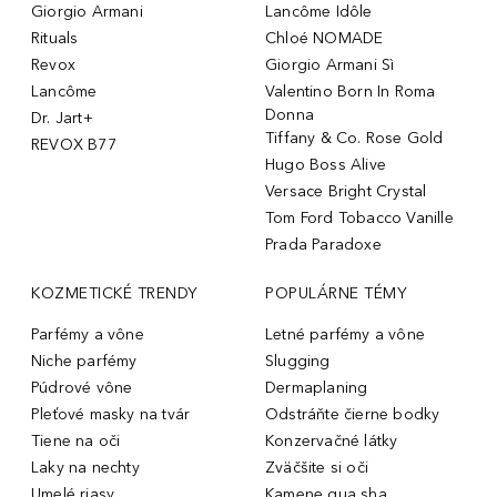
Giorgio Armani
Lancôme Idôle
Rituals
Chloé NOMADE
Revox
Giorgio Armani Sì
Lancôme
Valentino Born In Roma
Donna
Dr. Jart+
Tiffany & Co. Rose Gold
REVOX B77
Hugo Boss Alive
Versace Bright Crystal
Tom Ford Tobacco Vanille
Prada Paradoxe
KOZMETICKÉ TRENDY
POPULÁRNE TÉMY
Parfémy a vône
Letné parfémy a vône
Niche parfémy
Slugging
Púdrové vône
Dermaplaning
Pleťové masky na tvár
Odstráňte čierne bodky
Tiene na oči
Konzervačné látky
Laky na nechty
Zväčšite si oči
Umelé riasy
Kamene gua sha