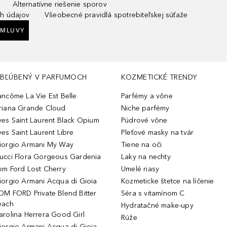
Alternatívne riešenie sporov
h údajov
Všeobecné pravidlá spotrebiteľskej súťaže
ZMLUVY
BĽÚBENÝ V PARFUMOCH
KOZMETICKÉ TRENDY
ancôme La Vie Est Belle
Parfémy a vône
riana Grande Cloud
Niche parfémy
ves Saint Laurent Black Opium
Púdrové vône
ves Saint Laurent Libre
Pleťové masky na tvár
iorgio Armani My Way
Tiene na oči
ucci Flora Gorgeous Gardenia
Laky na nechty
om Ford Lost Cherry
Umelé riasy
iorgio Armani Acqua di Gioia
Kozmeticke štetce na líčenie
OM FORD Private Blend Bitter
Séra s vitamínom C
each
Hydratačné make-upy
arolina Herrera Good Girl
Rúže
iorgio Armani Acqua di Gioia