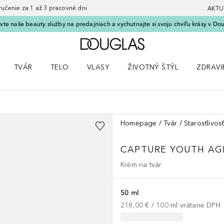
nie za 1 až 3 pracovné dni
AKTU
vte naše beauty služby na predajniach a vychutnajte si svoju chvíľu krásy v Dou
Domov
TVÁR
TELO
VLASY
ŽIVOTNÝ ŠTÝL
ZDRAVI
menu Líčenie
Otvorte menu Tvár
Otvorte menu Telo
Otvorte menu Vlasy
Otvorte menu Životný štýl
Otvorte
Homepage
Tvár
Starostlivosť
CAPTURE YOUTH AGE
Krém na tvár
50 ml
218,00 €
 / 
100
ml
vrátane DPH