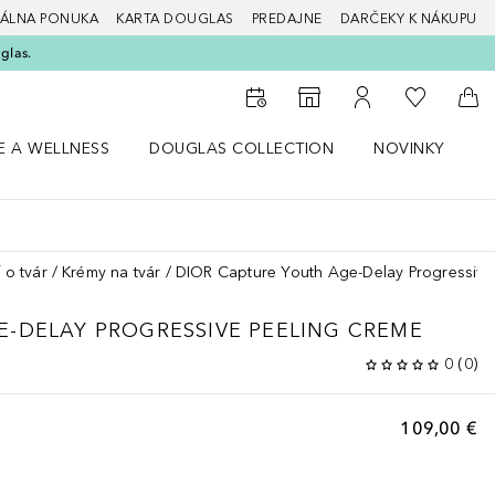
ÁLNA PONUKA
KARTA DOUGLAS
PREDAJNE
DARČEKY K NÁKUPU
glas.
Do môjho 
Do vyhľadávača predajní
Do môjho účtu
Do 
E A WELLNESS
DOUGLAS COLLECTION
NOVINKY
S
 menu Zdravie a wellness
Otvorte menu Douglas Collection
Otvorte menu No
O
 o tvár
Krémy na tvár
DIOR Capture Youth Age-Delay Progressive
-DELAY PROGRESSIVE PEELING CREME
0
(
0
)
109,00 €