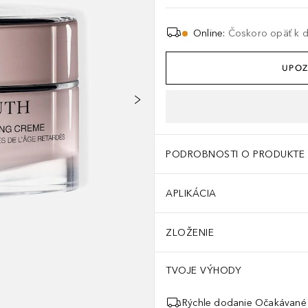
Online
:
Čoskoro opäť k di
UPOZ
PODROBNOSTI O PRODUKTE
APLIKÁCIA
ZLOŽENIE
TVOJE VÝHODY
Rýchle dodanie Očakávané 