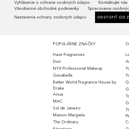
Vyhlásenie o ochrane osobných údajov
Kontaktujte nás
Všeobecné obchodné podmienky
Spracovanie osobnýc
Nastavenia ochrany osobných údajov
ODSTÚPIŤ OD 
POPULÁRNE ZNAČKY
O
Haze Fragrances
L
Dior
A
NYX Professional Makeup
Y
Genabelle
Y
Better World Fragrance House by
G
Drake
G
Anua
T
MAC
G
Sol de Janeiro
T
Maison Margiela
P
The Ordinary
C
Kérastase
G