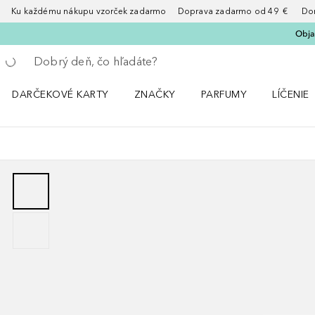
Ku každému nákupu vzorček zadarmo Doprava zadarmo od 49 € Doruče
Obja
Choď späť
Vykonajte vyhľadávanie
DARČEKOVÉ KARTY
ZNAČKY
PARFUMY
LÍČENIE
Otvorte menu ZNAČKY
Otvorte menu Parfumy
Otvorte 