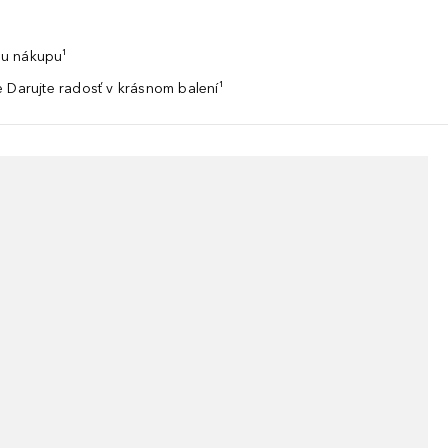
u nákupu¹
 Darujte radosť v krásnom balení¹