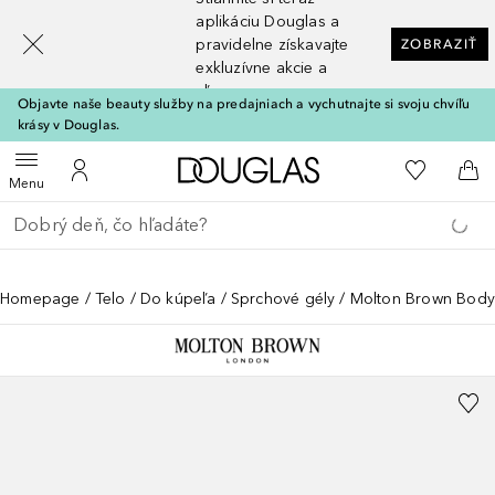
[navigation.slideout.screenreader]
aplikáciu Douglas a
pravidelne získavajte
ZOBRAZIŤ
exkluzívne akcie a
zľavy
Objavte naše beauty služby na predajniach a vychutnajte si svoju chvíľu
krásy v Douglas.
Domov
Do môjho 
Otvoriť menu
Do môjho účtu
Do 
Menu
Choď späť
Vykonajte vyhľadávanie
Homepage
Telo
Do kúpeľa
Sprchové gély
Molton Brown Body 