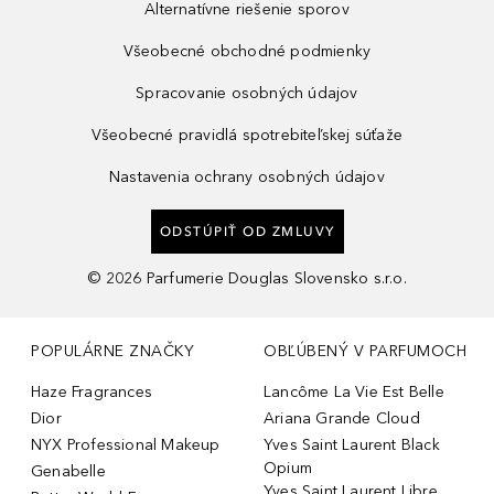
Alternatívne riešenie sporov
Všeobecné obchodné podmienky
Spracovanie osobných údajov
Všeobecné pravidlá spotrebiteľskej súťaže
Nastavenia ochrany osobných údajov
ODSTÚPIŤ OD ZMLUVY
©
2026
Parfumerie Douglas Slovensko s.r.o.
POPULÁRNE ZNAČKY
OBĽÚBENÝ V PARFUMOCH
Haze Fragrances
Lancôme La Vie Est Belle
Dior
Ariana Grande Cloud
NYX Professional Makeup
Yves Saint Laurent Black
Opium
Genabelle
Yves Saint Laurent Libre