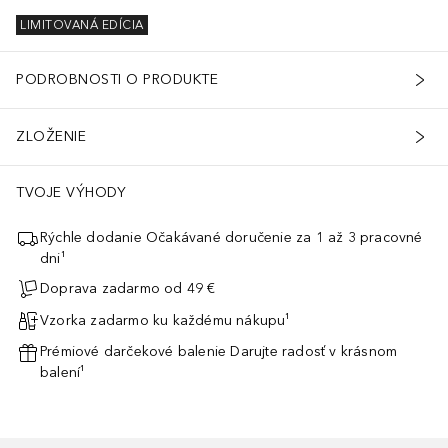
LIMITOVANÁ EDÍCIA
PODROBNOSTI O PRODUKTE
ZLOŽENIE
TVOJE VÝHODY
Rýchle dodanie Očakávané doručenie za 1 až 3 pracovné
dni¹
Doprava zadarmo od 49 €
Vzorka zadarmo ku každému nákupu¹
Prémiové darčekové balenie Darujte radosť v krásnom
balení¹