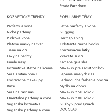
Prada Paradoxe
KOZMETICKÉ TRENDY
POPULÁRNE TÉMY
Parfémy a vône
Letné parfémy a vône
Niche parfémy
Slugging
Púdrové vône
Dermaplaning
Pleťové masky na tvár
Odstráňte čierne bodky
Tiene na oči
Konzervačné látky
Laky na nechty
Zväčšite si oči
Umelé riasy
Kamene gua sha
Kozmeticke štetce na líčenie
Make-up pre začiatočníkov
Séra s vitamínom C
Lepenie umelých rias
Hydratačné make-upy
Jednoduché farbenie obočia
Rúže
Mýdlo na obočí
Séra na rast rias
Make-up z 90. rokov
Orientálne parfémy a vône
Make-up z 80. rokov
Vegánska kozmetika
Služby v predajniach
DOUGLAS
Vegánske parfémy a vône