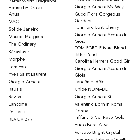
Better World Fragrance
Giorgio Armani My Way
House by Drake
Anua
Gucci Flora Gorgeous
Gardenia
MAC
Tom Ford Lost Cherry
Sol de Janeiro
Giorgio Armani Acqua di
Maison Margiela
Gioia
The Ordinary
TOM FORD Private Blend
Kérastase
Bitter Peach
Morphe
Carolina Herrera Good Girl
Tom Ford
Giorgio Armani Acqua di
Yves Saint Laurent
Gioia
Giorgio Armani
Lancôme Idôle
Rituals
Chloé NOMADE
Revox
Giorgio Armani Sì
Lancôme
Valentino Born In Roma
Donna
Dr. Jart+
Tiffany & Co. Rose Gold
REVOX B77
Hugo Boss Alive
Versace Bright Crystal
Tom Ford Tobacco Vanille