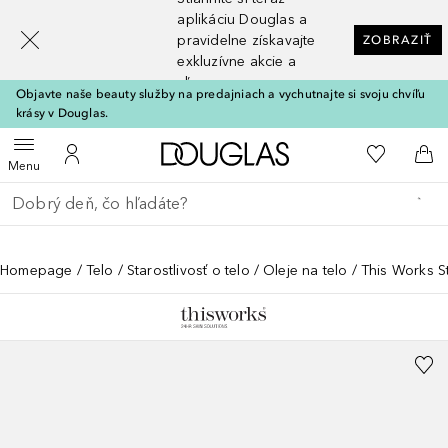
[navigation.slideout.screenreader]
aplikáciu Douglas a
pravidelne získavajte
ZOBRAZIŤ
exkluzívne akcie a
zľavy
Objavte naše beauty služby na predajniach a vychutnajte si svoju chvíľu
krásy v Douglas.
Domov
Do môjho 
Otvoriť menu
Do môjho účtu
Do 
Menu
Choď späť
Vykonajte vyhľadávanie
Homepage
Telo
Starostlivosť o telo
Oleje na telo
This Works S