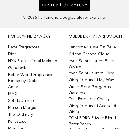
ODSTÚPIŤ OD ZMLUVY
©
2026
Parfumerie Douglas Slovensko s.r.o.
POPULÁRNE ZNAČKY
OBĽÚBENÝ V PARFUMOCH
Haze Fragrances
Lancôme La Vie Est Belle
Dior
Ariana Grande Cloud
NYX Professional Makeup
Yves Saint Laurent Black
Opium
Genabelle
Yves Saint Laurent Libre
Better World Fragrance
Giorgio Armani My Way
House by Drake
Anua
Gucci Flora Gorgeous
Gardenia
MAC
Tom Ford Lost Cherry
Sol de Janeiro
Giorgio Armani Acqua di
Maison Margiela
Gioia
The Ordinary
TOM FORD Private Blend
Kérastase
Bitter Peach
Morphe