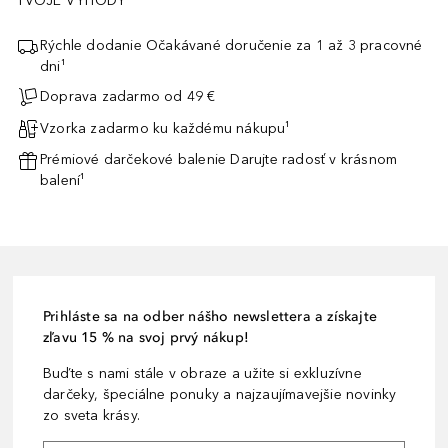
TVOJE VÝHODY
Rýchle dodanie Očakávané doručenie za 1 až 3 pracovné
dni¹
Doprava zadarmo od 49 €
Vzorka zadarmo ku každému nákupu¹
Prémiové darčekové balenie Darujte radosť v krásnom
balení¹
Prihláste sa na odber nášho newslettera a získajte
zľavu 15 % na svoj prvý nákup!
Buďte s nami stále v obraze a užite si exkluzívne
darčeky, špeciálne ponuky a najzaujímavejšie novinky
zo sveta krásy.