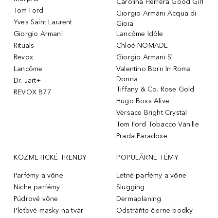
Carolina Herrera Good Girl
Tom Ford
Giorgio Armani Acqua di
Yves Saint Laurent
Gioia
Giorgio Armani
Lancôme Idôle
Rituals
Chloé NOMADE
Revox
Giorgio Armani Sì
Lancôme
Valentino Born In Roma
Donna
Dr. Jart+
Tiffany & Co. Rose Gold
REVOX B77
Hugo Boss Alive
Versace Bright Crystal
Tom Ford Tobacco Vanille
Prada Paradoxe
KOZMETICKÉ TRENDY
POPULÁRNE TÉMY
Parfémy a vône
Letné parfémy a vône
Niche parfémy
Slugging
Púdrové vône
Dermaplaning
Pleťové masky na tvár
Odstráňte čierne bodky