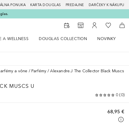
ÁLNA PONUKA
KARTA DOUGLAS
PREDAJNE
DARČEKY K NÁKUPU
glas.
Do môjho 
Do vyhľadávača predajní
Do môjho účtu
Do 
E A WELLNESS
DOUGLAS COLLECTION
NOVINKY
S
 menu Zdravie a wellness
Otvorte menu Douglas Collection
Otvorte menu No
O
parfémy a vône
Parfémy
Alexandre.J The Collector Black Muscs U
CK MUSCS U
0
(
0
)
68,95 €