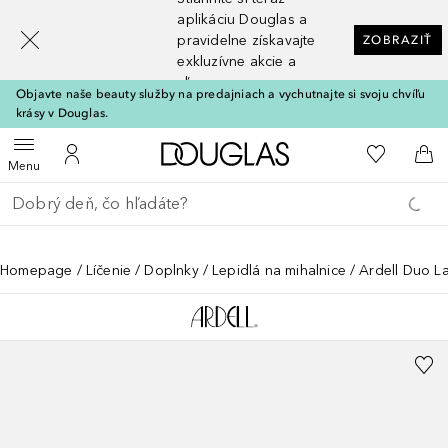
[navigation.slideout.screenreader]
aplikáciu Douglas a
pravidelne získavajte
ZOBRAZIŤ
exkluzívne akcie a
zľavy
Objavte naše beauty služby na predajniach a vychutnajte si svoju chvíľu
krásy v Douglas.
Domov
Do môjho 
Otvoriť menu
Do môjho účtu
Do 
Menu
Choď späť
Vykonajte vyhľadávanie
Homepage
Líčenie
Doplnky
Lepidlá na mihalnice
Ardell Duo L