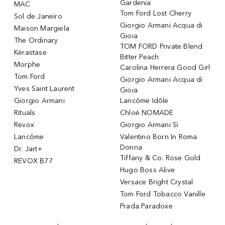
Gardenia
MAC
Tom Ford Lost Cherry
Sol de Janeiro
Giorgio Armani Acqua di
Maison Margiela
Gioia
The Ordinary
TOM FORD Private Blend
Kérastase
Bitter Peach
Morphe
Carolina Herrera Good Girl
Tom Ford
Giorgio Armani Acqua di
Yves Saint Laurent
Gioia
Giorgio Armani
Lancôme Idôle
Rituals
Chloé NOMADE
Revox
Giorgio Armani Sì
Lancôme
Valentino Born In Roma
Donna
Dr. Jart+
Tiffany & Co. Rose Gold
REVOX B77
Hugo Boss Alive
Versace Bright Crystal
Tom Ford Tobacco Vanille
Prada Paradoxe