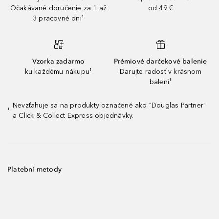
Očakávané doručenie za 1 až
od 49 €
3 pracovné dni¹
Vzorka zadarmo
Prémiové darčekové balenie
ku každému nákupu¹
Darujte radosť v krásnom
balení¹
Nevzťahuje sa na produkty označené ako "Douglas Partner"
¹
a Click & Collect Express objednávky.
Platební metody