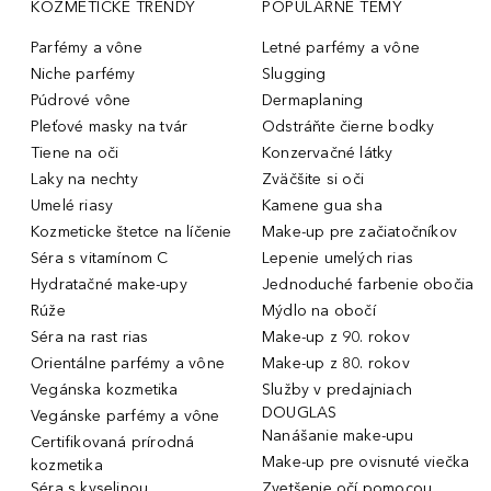
KOZMETICKÉ TRENDY
POPULÁRNE TÉMY
Parfémy a vône
Letné parfémy a vône
Niche parfémy
Slugging
Púdrové vône
Dermaplaning
Pleťové masky na tvár
Odstráňte čierne bodky
Tiene na oči
Konzervačné látky
Laky na nechty
Zväčšite si oči
Umelé riasy
Kamene gua sha
Kozmeticke štetce na líčenie
Make-up pre začiatočníkov
Séra s vitamínom C
Lepenie umelých rias
Hydratačné make-upy
Jednoduché farbenie obočia
Rúže
Mýdlo na obočí
Séra na rast rias
Make-up z 90. rokov
Orientálne parfémy a vône
Make-up z 80. rokov
Vegánska kozmetika
Služby v predajniach
DOUGLAS
Vegánske parfémy a vône
Nanášanie make-upu
Certifikovaná prírodná
Make-up pre ovisnuté viečka
kozmetika
Séra s kyselinou
Zvetšenie očí pomocou