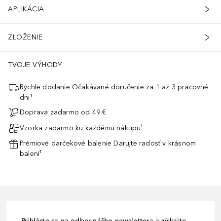
APLIKÁCIA
ZLOŽENIE
TVOJE VÝHODY
Rýchle dodanie Očakávané doručenie za 1 až 3 pracovné
dni¹
Doprava zadarmo od 49 €
Vzorka zadarmo ku každému nákupu¹
Prémiové darčekové balenie Darujte radosť v krásnom
balení¹
Prihláste sa na odber nášho newslettera a získajte