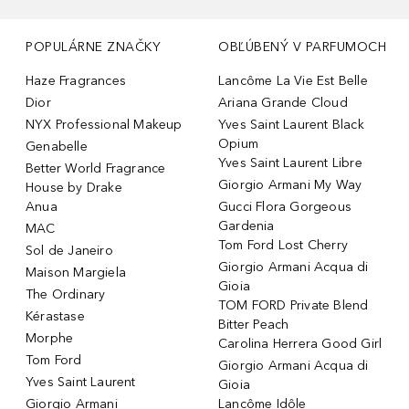
POPULÁRNE ZNAČKY
OBĽÚBENÝ V PARFUMOCH
Haze Fragrances
Lancôme La Vie Est Belle
Dior
Ariana Grande Cloud
NYX Professional Makeup
Yves Saint Laurent Black
Opium
Genabelle
Yves Saint Laurent Libre
Better World Fragrance
Giorgio Armani My Way
House by Drake
Anua
Gucci Flora Gorgeous
Gardenia
MAC
Tom Ford Lost Cherry
Sol de Janeiro
Giorgio Armani Acqua di
Maison Margiela
Gioia
The Ordinary
TOM FORD Private Blend
Kérastase
Bitter Peach
Morphe
Carolina Herrera Good Girl
Tom Ford
Giorgio Armani Acqua di
Yves Saint Laurent
Gioia
Giorgio Armani
Lancôme Idôle