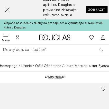
[navigation.slideout.screenreader]
aplikáciu Douglas a
pravidelne získavajte
ZOBRAZIŤ
exkluzívne akcie a
zľavy
Objavte naše beauty služby na predajniach a vychutnajte si svoju chvíľu
krásy v Douglas.
Domov
Do môjho 
Otvoriť menu
Do môjho účtu
Do 
Menu
Choď späť
Vykonajte vyhľadávanie
Homepage
Líčenie
Oči
Očné tiene
Laura Mercier Luster Eyes