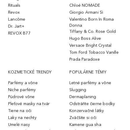
Rituals
Chloé NOMADE
Revox
Giorgio Armani Sì
Lancôme
Valentino Born In Roma
Donna
Dr. Jart+
Tiffany & Co. Rose Gold
REVOX B77
Hugo Boss Alive
Versace Bright Crystal
Tom Ford Tobacco Vanille
Prada Paradoxe
KOZMETICKÉ TRENDY
POPULÁRNE TÉMY
Parfémy a vône
Letné parfémy a vône
Niche parfémy
Slugging
Púdrové vône
Dermaplaning
Pleťové masky na tvár
Odstráňte čierne bodky
Tiene na oči
Konzervačné látky
Laky na nechty
Zväčšite si oči
Umelé riasy
Kamene gua sha