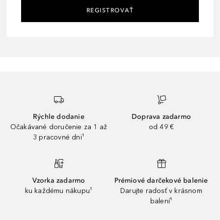
REGISTROVAŤ
Rýchle dodanie
Doprava zadarmo
Očakávané doručenie za 1 až
od 49 €
3 pracovné dni¹
Vzorka zadarmo
Prémiové darčekové balenie
ku každému nákupu¹
Darujte radosť v krásnom
balení¹