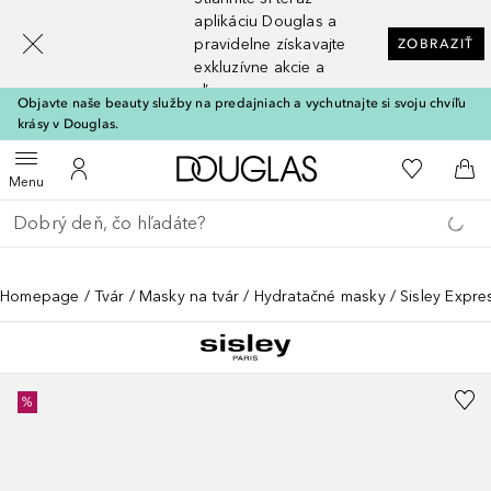
[navigation.slideout.screenreader]
aplikáciu Douglas a
pravidelne získavajte
ZOBRAZIŤ
exkluzívne akcie a
zľavy
Objavte naše beauty služby na predajniach a vychutnajte si svoju chvíľu
krásy v Douglas.
Domov
Do môjho 
Otvoriť menu
Do môjho účtu
Do 
Menu
Choď späť
Vykonajte vyhľadávanie
Homepage
Tvár
Masky na tvár
Hydratačné masky
Sisley Expre
%