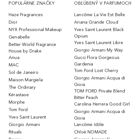
POPULÁRNE ZNAČKY
OBĽÚBENÝ V PARFUMOCH
Haze Fragrances
Lancôme La Vie Est Belle
Dior
Ariana Grande Cloud
NYX Professional Makeup
Yves Saint Laurent Black
Opium
Genabelle
Yves Saint Laurent Libre
Better World Fragrance
Giorgio Armani My Way
House by Drake
Anua
Gucci Flora Gorgeous
Gardenia
MAC
Tom Ford Lost Cherry
Sol de Janeiro
Giorgio Armani Acqua di
Maison Margiela
Gioia
The Ordinary
TOM FORD Private Blend
Kérastase
Bitter Peach
Morphe
Carolina Herrera Good Girl
Tom Ford
Giorgio Armani Acqua di
Yves Saint Laurent
Gioia
Giorgio Armani
Lancôme Idôle
Rituals
Chloé NOMADE