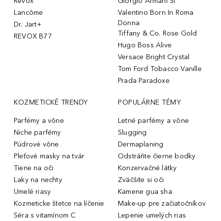
Revox
Giorgio Armani Sì
Lancôme
Valentino Born In Roma
Donna
Dr. Jart+
Tiffany & Co. Rose Gold
REVOX B77
Hugo Boss Alive
Versace Bright Crystal
Tom Ford Tobacco Vanille
Prada Paradoxe
KOZMETICKÉ TRENDY
POPULÁRNE TÉMY
Parfémy a vône
Letné parfémy a vône
Niche parfémy
Slugging
Púdrové vône
Dermaplaning
Pleťové masky na tvár
Odstráňte čierne bodky
Tiene na oči
Konzervačné látky
Laky na nechty
Zväčšite si oči
Umelé riasy
Kamene gua sha
Kozmeticke štetce na líčenie
Make-up pre začiatočníkov
Séra s vitamínom C
Lepenie umelých rias