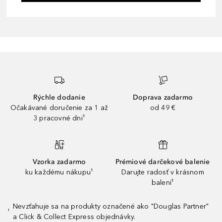
Rýchle dodanie
Doprava zadarmo
Očakávané doručenie za 1 až
od 49 €
3 pracovné dni¹
Vzorka zadarmo
Prémiové darčekové balenie
ku každému nákupu¹
Darujte radosť v krásnom
balení¹
Nevzťahuje sa na produkty označené ako "Douglas Partner"
¹
a Click & Collect Express objednávky.