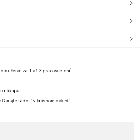
doručenie za 1 až 3 pracovné dni¹
u nákupu¹
 Darujte radosť v krásnom balení¹