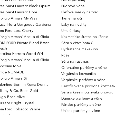
ves Saint Laurent Black Opium
Púdrové vône
ves Saint Laurent Libre
Pleťové masky na tvár
iorgio Armani My Way
Tiene na oči
ucci Flora Gorgeous Gardenia
Laky na nechty
om Ford Lost Cherry
Umelé riasy
iorgio Armani Acqua di Gioia
Kozmeticke štetce na líčenie
OM FORD Private Blend Bitter
Séra s vitamínom C
each
Hydratačné make-upy
arolina Herrera Good Girl
Rúže
iorgio Armani Acqua di Gioia
Séra na rast rias
ancôme Idôle
Orientálne parfémy a vône
hloé NOMADE
Vegánska kozmetika
iorgio Armani Sì
Vegánske parfémy a vône
alentino Born In Roma Donna
Certifikovaná prírodná kozmeti
iffany & Co. Rose Gold
Séra s kyselinou hyaluronovou
ugo Boss Alive
Dámske parfémy a vône
ersace Bright Crystal
Pánske parfémy a vône
om Ford Tobacco Vanille
Unisex parfémy a vône