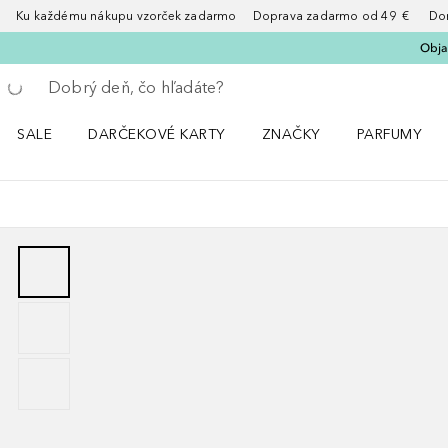
Ku každému nákupu vzorček zadarmo Doprava zadarmo od 49 € Doruče
Obja
Choď späť
Vykonajte vyhľadávanie
SALE
DARČEKOVÉ KARTY
ZNAČKY
PARFUMY
Otvorte menu Sale
Otvorte menu ZNAČKY
Otvorte menu