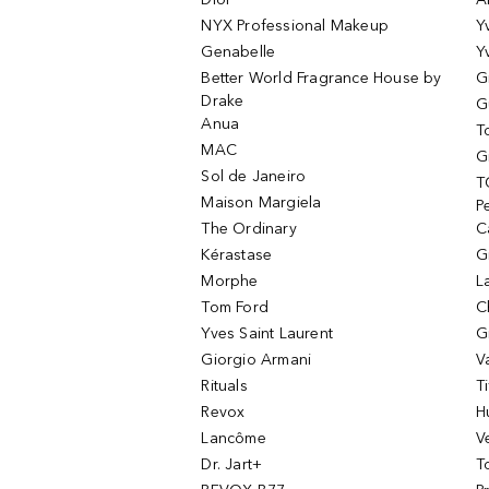
NYX Professional Makeup
Y
Genabelle
Y
Better World Fragrance House by
G
Drake
G
Anua
T
MAC
G
Sol de Janeiro
T
Maison Margiela
P
The Ordinary
C
Kérastase
G
Morphe
L
Tom Ford
C
Yves Saint Laurent
G
Giorgio Armani
V
Rituals
T
Revox
H
Lancôme
V
Dr. Jart+
T