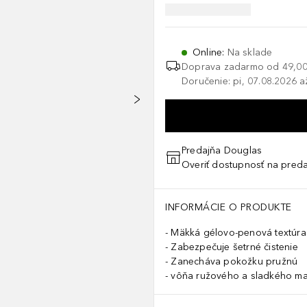
Online
:
Na sklade
Doprava zadarmo od
49,00
Doručenie: pi, 07.08.2026 a
Predajňa Douglas
Overiť dostupnosť na preda
INFORMÁCIE O PRODUKTE
Mäkká gélovo-penová textúra
Zabezpečuje šetrné čistenie
Zanecháva pokožku pružnú
vôňa ružového a sladkého ma