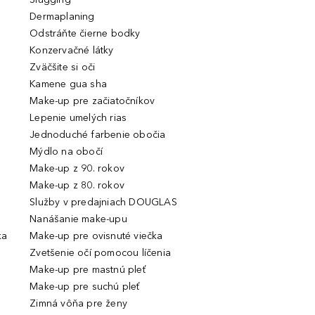
Dermaplaning
Odstráňte čierne bodky
Konzervačné látky
Zväčšite si oči
Kamene gua sha
Make-up pre začiatočníkov
Lepenie umelých rias
Jednoduché farbenie obočia
Mýdlo na obočí
Make-up z 90. rokov
Make-up z 80. rokov
Služby v predajniach DOUGLAS
Nanášanie make-upu
ka
Make-up pre ovisnuté viečka
Zvetšenie očí pomocou líčenia
Make-up pre mastnú pleť
Make-up pre suchú pleť
Zimná vôňa pre ženy