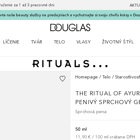
nie za 1 až 3 pracovné dni
AKTU
vte naše beauty služby na predajniach a vychutnajte si svoju chvíľu krásy v Dou
Domov
LÍČENIE
TVÁR
TELO
VLASY
ŽIVOTNÝ ŠTÝL
 Parfumy
Otvorte menu Líčenie
Otvorte menu Tvár
Otvorte menu Telo
Otvorte menu Vlasy
Otvorte menu Život
Homepage
Telo
Starostlivosť
THE RITUAL OF AYU
PENIVÝ SPRCHOVÝ G
Sprchová pena
50 ml
11,90 €
 / 
100
ml
vrátane DPH