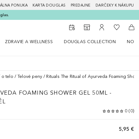
ÁLNA PONUKA
KARTA DOUGLAS
PREDAJNE
DARČEKY K NÁKUPU
glas.
Do môjho 
Do vyhľadávača predajní
Do môjho účtu
Do 
ZDRAVIE A WELLNESS
DOUGLAS COLLECTION
NOVI
ný štýl
Otvorte menu Zdravie a wellness
Otvorte menu Douglas Collection
Otvor
 o telo
Telové peny
Rituals The Ritual of Ayurveda Foaming Show
RVEDA
FOAMING SHOWER GEL 50ML -
ÉL
0
(
0
)
5,95 €