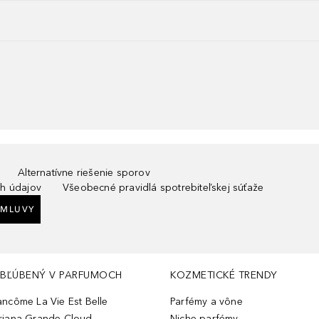
Alternatívne riešenie sporov
h údajov
Všeobecné pravidlá spotrebiteľskej súťaže
ZMLUVY
BĽÚBENÝ V PARFUMOCH
KOZMETICKÉ TRENDY
ancôme La Vie Est Belle
Parfémy a vône
riana Grande Cloud
Niche parfémy