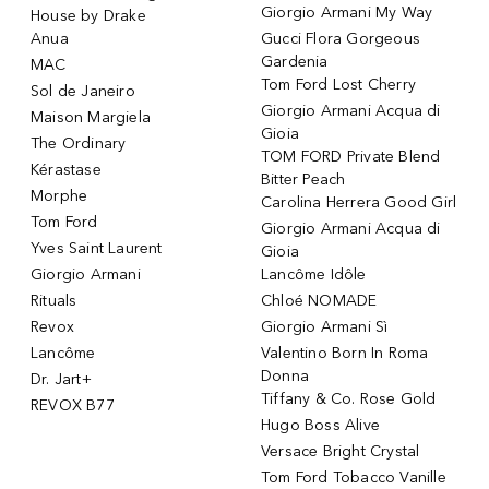
Giorgio Armani My Way
House by Drake
Anua
Gucci Flora Gorgeous
Gardenia
MAC
Tom Ford Lost Cherry
Sol de Janeiro
Giorgio Armani Acqua di
Maison Margiela
Gioia
The Ordinary
TOM FORD Private Blend
Kérastase
Bitter Peach
Morphe
Carolina Herrera Good Girl
Tom Ford
Giorgio Armani Acqua di
Yves Saint Laurent
Gioia
Giorgio Armani
Lancôme Idôle
Rituals
Chloé NOMADE
Revox
Giorgio Armani Sì
Lancôme
Valentino Born In Roma
Donna
Dr. Jart+
Tiffany & Co. Rose Gold
REVOX B77
Hugo Boss Alive
Versace Bright Crystal
Tom Ford Tobacco Vanille