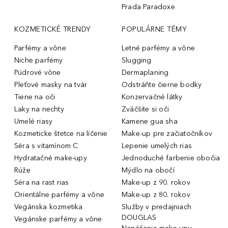
Prada Paradoxe
KOZMETICKÉ TRENDY
POPULÁRNE TÉMY
Parfémy a vône
Letné parfémy a vône
Niche parfémy
Slugging
Púdrové vône
Dermaplaning
Pleťové masky na tvár
Odstráňte čierne bodky
Tiene na oči
Konzervačné látky
Laky na nechty
Zväčšite si oči
Umelé riasy
Kamene gua sha
Kozmeticke štetce na líčenie
Make-up pre začiatočníkov
Séra s vitamínom C
Lepenie umelých rias
Hydratačné make-upy
Jednoduché farbenie obočia
Rúže
Mýdlo na obočí
Séra na rast rias
Make-up z 90. rokov
Orientálne parfémy a vône
Make-up z 80. rokov
Vegánska kozmetika
Služby v predajniach
DOUGLAS
Vegánske parfémy a vône