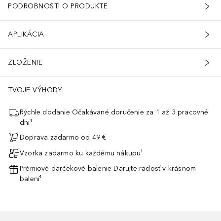
PODROBNOSTI O PRODUKTE
APLIKÁCIA
ZLOŽENIE
TVOJE VÝHODY
Rýchle dodanie Očakávané doručenie za 1 až 3 pracovné
dni¹
Doprava zadarmo od 49 €
Vzorka zadarmo ku každému nákupu¹
Prémiové darčekové balenie Darujte radosť v krásnom
balení¹