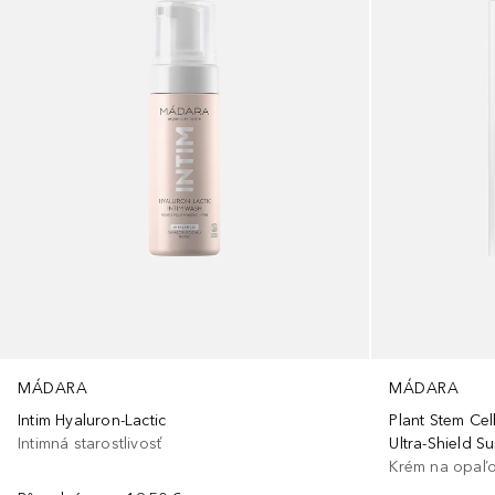
MÁDARA
MÁDARA
Intim Hyaluron-Lactic
Plant Stem Cel
Intimná starostlivosť
Ultra-Shield S
Krém na opaľo