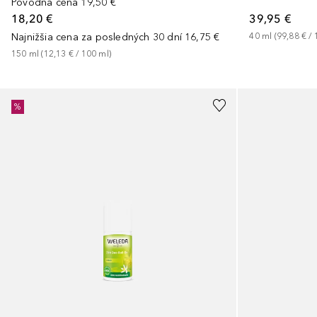
Pôvodná cena
19,50 €
18,20 €
39,95 €
Najnižšia cena za posledných 30 dní
16,75 €
40
ml
 (
99,88 €
 / 
150
ml
 (
12,13 €
 / 
100
ml
)
%