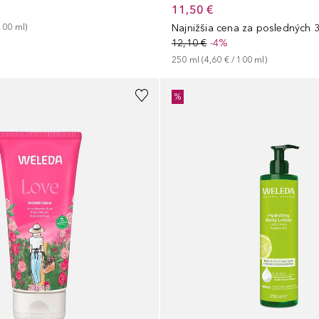
11,50 €
100
ml
)
Najnižšia cena za posledných 3
12,10 €
-4%
250
ml
 (
4,60 €
 / 
100
ml
)
%