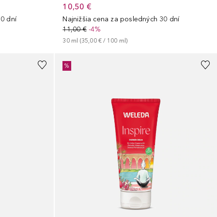
10,50 €
0 dní
Najnižšia cena za posledných 30 dní
11,00 €
-4%
30
ml
 (
35,00 €
 / 
100
ml
)
%