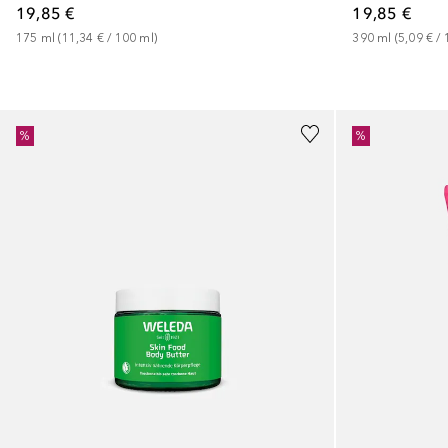
19,85 €
19,85 €
175
ml
 (
11,34 €
 / 
100
ml
)
390
ml
 (
5,09 €
 / 
%
%