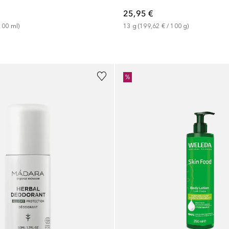
25,95 €
100
ml
)
13
g
 (
199,62 €
 / 
100
g
)
%