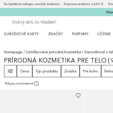
Ku každému nákupu vzorček zadarmo Doprava zadarmo od 49 € Doruče
Obja
Choď späť
Vykonajte vyhľadávanie
DARČEKOVÉ KARTY
ZNAČKY
PARFUMY
LÍČENIE
Otvorte menu ZNAČKY
Otvorte menu Parfumy
Otvorte 
Homepage
Certifikovaná prírodná kozmetika
Starostlivosť o te
PRÍRODNÁ KOZMETIKA PRE TELO
(
PRÍRODNÁ KOZMETIKA PRE TELO
Filter
Cena
Typ produktu
Značka
Pre koho
Farb
Pokyny na triedenie