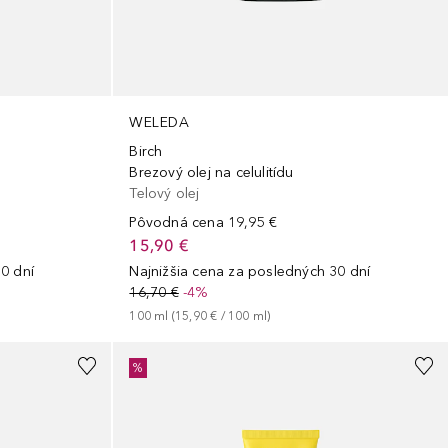
WELEDA
Birch
Brezový olej na celulitídu
Telový olej
Pôvodná cena
19,95 €
15,90 €
0 dní
Najnižšia cena za posledných 30 dní
16,70 €
-4%
100
ml
 (
15,90 €
 / 
100
ml
)
%