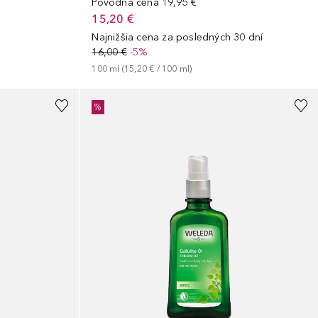
Pôvodná cena
19,95 €
15,20 €
Najnižšia cena za posledných 30 dní
16,00 €
-5%
100
ml
 (
15,20 €
 / 
100
ml
)
%