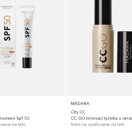
MÁDARA
l
City CC
unscreen Spf 50
CC GO tónovací tyčinka s cera
vanie na telo
Krém na opaľovanie na telo