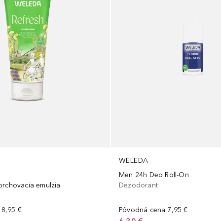
WELEDA
Men 24h Deo Roll-On
prchovacia emulzia
Dezodorant
8,95 €
Pôvodná cena
7,95 €
6,30 €