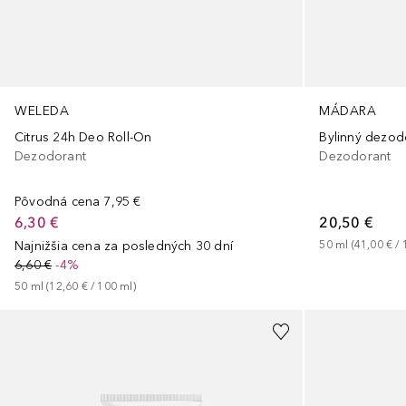
WELEDA
MÁDARA
Citrus 24h Deo Roll-On
Bylinný dezod
Dezodorant
Dezodorant
Pôvodná cena
7,95 €
6,30 €
20,50 €
Najnižšia cena za posledných 30 dní
50
ml
 (
41,00 €
 / 
6,60 €
-4%
50
ml
 (
12,60 €
 / 
100
ml
)