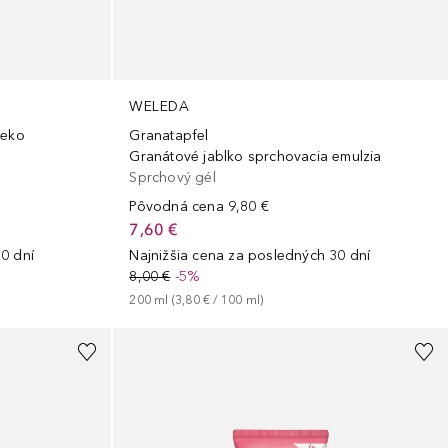
WELEDA
ieko
Granatapfel
Granátové jablko sprchovacia emulzia
Sprchový gél
Pôvodná cena
9,80 €
7,60 €
0 dní
Najnižšia cena za posledných 30 dní
8,00 €
-5%
200
ml
 (
3,80 €
 / 
100
ml
)