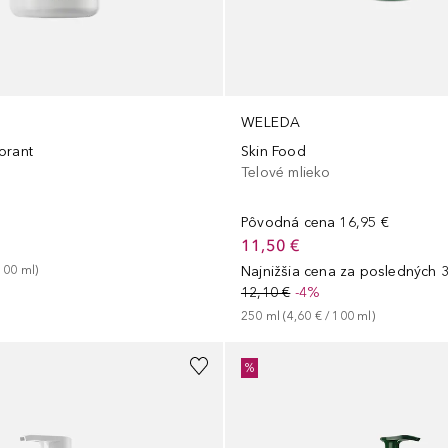
WELEDA
orant
Skin Food
Telové mlieko
Pôvodná cena
16,95 €
11,50 €
100
ml
)
Najnižšia cena za posledných 3
12,10 €
-4%
250
ml
 (
4,60 €
 / 
100
ml
)
%