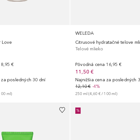
WELEDA
 Love
Citrusové hydratačné telove ml
Telové mlieko
8,95 €
Pôvodná cena
16,95 €
11,50 €
a za posledných 30 dní
Najnižšia cena za posledných 3
12,10 €
-4%
100
ml
)
250
ml
 (
4,60 €
 / 
100
ml
)
%