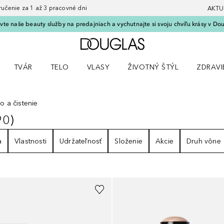
nie za 1 až 3 pracovné dni
AKTU
vte naše beauty služby na predajniach a vychutnajte si svoju chvíľu krásy v Dou
Domov
TVÁR
TELO
VLASY
ŽIVOTNÝ ŠTÝL
ZDRAVI
menu Líčenie
Otvorte menu Tvár
Otvorte menu Telo
Otvorte menu Vlasy
Otvorte menu Životný štýl
Otvorte
lo a čistenie
90
)
90
VÝSLEDKY
a
Vlastnosti
Udržateľnosť
Složenie
Akcie
Druh vône
+
3