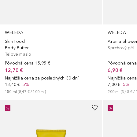
WELEDA
WELEDA
Skin Food
Aroma Shower
Body Butter
Sprchový gél
Telové maslo
Pôvodná cena
15,95 €
Pôvodná cena
12,70 €
6,90 €
Najnižšia cena za posledných 30 dní
Najnižšia cen
13,40 €
-5%
7,30 €
-5%
150
ml
 (
8,47 €
 / 
100
ml
)
200
ml
 (
3,45 €
 / 
%
%