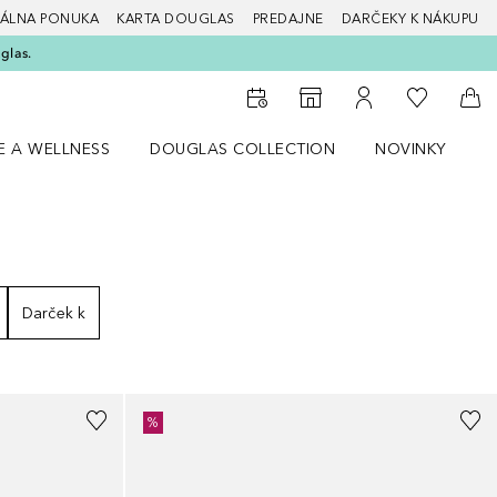
ÁLNA PONUKA
KARTA DOUGLAS
PREDAJNE
DARČEKY K NÁKUPU
glas.
Do môjho 
Do vyhľadávača predajní
Do môjho účtu
Do 
E A WELLNESS
DOUGLAS COLLECTION
NOVINKY
S
 menu Zdravie a wellness
Otvorte menu Douglas Collection
Otvorte menu No
O
Darček k
%