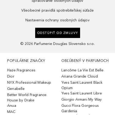
Spracovanie osobných údajov
Všeobecné pravidlá spotrebiteľskej súťaže
Nastavenia ochrany osobných údajov
ODSTÚPIŤ OD ZMLUVY
©
2026
Parfumerie Douglas Slovensko s.r.o.
POPULÁRNE ZNAČKY
OBĽÚBENÝ V PARFUMOCH
Haze Fragrances
Lancôme La Vie Est Belle
Dior
Ariana Grande Cloud
NYX Professional Makeup
Yves Saint Laurent Black
Opium
Genabelle
Yves Saint Laurent Libre
Better World Fragrance
Giorgio Armani My Way
House by Drake
Anua
Gucci Flora Gorgeous
Gardenia
MAC