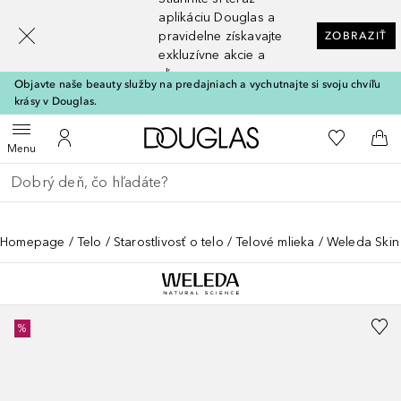
[navigation.slideout.screenreader]
aplikáciu Douglas a
pravidelne získavajte
ZOBRAZIŤ
exkluzívne akcie a
zľavy
Objavte naše beauty služby na predajniach a vychutnajte si svoju chvíľu
krásy v Douglas.
Domov
Do môjho 
Otvoriť menu
Do môjho účtu
Do 
Menu
Choď späť
Vykonajte vyhľadávanie
Homepage
Telo
Starostlivosť o telo
Telové mlieka
Weleda Skin
%