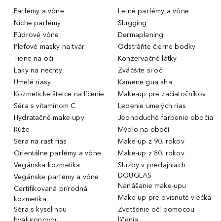
Parfémy a vône
Letné parfémy a vône
Niche parfémy
Slugging
Púdrové vône
Dermaplaning
Pleťové masky na tvár
Odstráňte čierne bodky
Tiene na oči
Konzervačné látky
Laky na nechty
Zväčšite si oči
Umelé riasy
Kamene gua sha
Kozmeticke štetce na líčenie
Make-up pre začiatočníkov
Séra s vitamínom C
Lepenie umelých rias
Hydratačné make-upy
Jednoduché farbenie obočia
Rúže
Mýdlo na obočí
Séra na rast rias
Make-up z 90. rokov
Orientálne parfémy a vône
Make-up z 80. rokov
Vegánska kozmetika
Služby v predajniach
DOUGLAS
Vegánske parfémy a vône
Nanášanie make-upu
Certifikovaná prírodná
Make-up pre ovisnuté viečka
kozmetika
Séra s kyselinou
Zvetšenie očí pomocou
hyaluronovou
líčenia