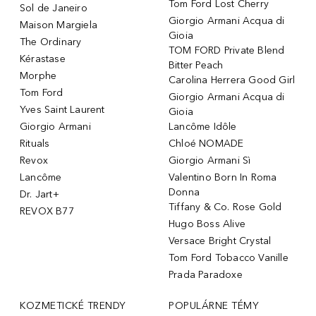
Tom Ford Lost Cherry
Sol de Janeiro
Giorgio Armani Acqua di
Maison Margiela
Gioia
The Ordinary
TOM FORD Private Blend
Kérastase
Bitter Peach
Morphe
Carolina Herrera Good Girl
Tom Ford
Giorgio Armani Acqua di
Yves Saint Laurent
Gioia
Giorgio Armani
Lancôme Idôle
Rituals
Chloé NOMADE
Revox
Giorgio Armani Sì
Lancôme
Valentino Born In Roma
Donna
Dr. Jart+
Tiffany & Co. Rose Gold
REVOX B77
Hugo Boss Alive
Versace Bright Crystal
Tom Ford Tobacco Vanille
Prada Paradoxe
KOZMETICKÉ TRENDY
POPULÁRNE TÉMY