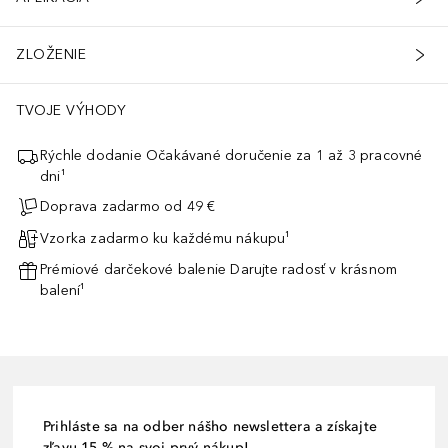
ZLOŽENIE
TVOJE VÝHODY
Rýchle dodanie Očakávané doručenie za 1 až 3 pracovné
dni¹
Doprava zadarmo od 49 €
Vzorka zadarmo ku každému nákupu¹
Prémiové darčekové balenie Darujte radosť v krásnom
balení¹
Prihláste sa na odber nášho newslettera a získajte
zľavu 15 % na svoj prvý nákup!