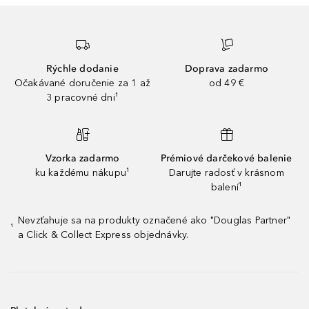
Rýchle dodanie
Doprava zadarmo
Očakávané doručenie za 1 až
od 49 €
3 pracovné dni¹
Vzorka zadarmo
Prémiové darčekové balenie
ku každému nákupu¹
Darujte radosť v krásnom
balení¹
Nevzťahuje sa na produkty označené ako "Douglas Partner"
¹
a Click & Collect Express objednávky.