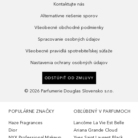
Kontaktujte nás
Alternatívne riešenie sporov
Všeobecné obchodné podmienky
Spracovanie osobných údajov
Všeobecné pravidlá spotrebiteľskej súťaže
Nastavenia ochrany osobných údajov
ODSTÚPIŤ OD ZMLUVY
©
2026
Parfumerie Douglas Slovensko s.r.o.
POPULÁRNE ZNAČKY
OBĽÚBENÝ V PARFUMOCH
Haze Fragrances
Lancôme La Vie Est Belle
Dior
Ariana Grande Cloud
NYX Professional Makeup
Yves Saint Laurent Black