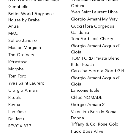
Opium
Genabelle
Yves Saint Laurent Libre
Better World Fragrance
Giorgio Armani My Way
House by Drake
Anua
Gucci Flora Gorgeous
Gardenia
MAC
Tom Ford Lost Cherry
Sol de Janeiro
Giorgio Armani Acqua di
Maison Margiela
Gioia
The Ordinary
TOM FORD Private Blend
Kérastase
Bitter Peach
Morphe
Carolina Herrera Good Girl
Tom Ford
Giorgio Armani Acqua di
Yves Saint Laurent
Gioia
Giorgio Armani
Lancôme Idôle
Rituals
Chloé NOMADE
Revox
Giorgio Armani Sì
Lancôme
Valentino Born In Roma
Donna
Dr. Jart+
Tiffany & Co. Rose Gold
REVOX B77
Hugo Boss Alive