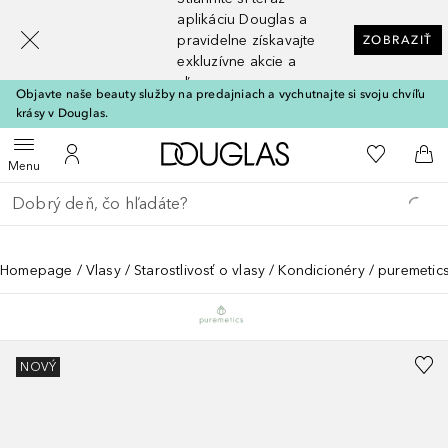
[navigation.slideout.screenreader]
aplikáciu Douglas a
pravidelne získavajte
ZOBRAZIŤ
exkluzívne akcie a
zľavy
Objavte naše beauty služby na predajniach a vychutnajte si svoju chvíľu
krásy v Douglas.
Domov
Do môjho 
Otvoriť menu
Do môjho účtu
Do 
Menu
Choď späť
Vykonajte vyhľadávanie
Homepage
Vlasy
Starostlivosť o vlasy
Kondicionéry
puremetics
NOVÝ