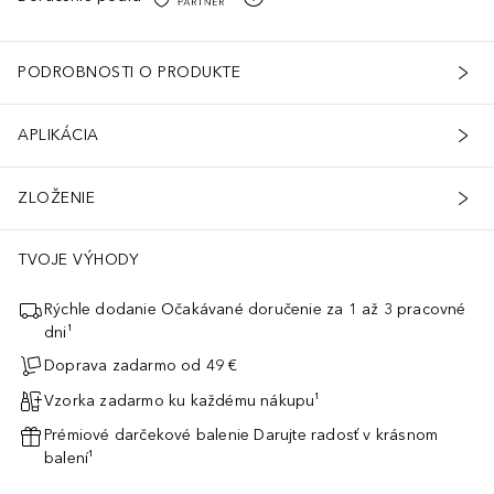
PODROBNOSTI O PRODUKTE
APLIKÁCIA
ZLOŽENIE
TVOJE VÝHODY
Rýchle dodanie Očakávané doručenie za 1 až 3 pracovné
dni¹
Doprava zadarmo od 49 €
Vzorka zadarmo ku každému nákupu¹
Prémiové darčekové balenie Darujte radosť v krásnom
balení¹