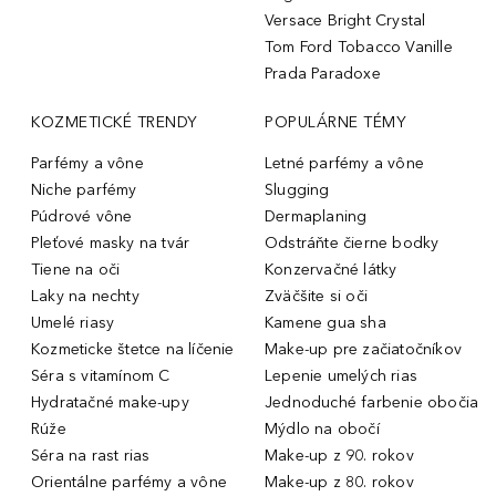
Versace Bright Crystal
Tom Ford Tobacco Vanille
Prada Paradoxe
KOZMETICKÉ TRENDY
POPULÁRNE TÉMY
Parfémy a vône
Letné parfémy a vône
Niche parfémy
Slugging
Púdrové vône
Dermaplaning
Pleťové masky na tvár
Odstráňte čierne bodky
Tiene na oči
Konzervačné látky
Laky na nechty
Zväčšite si oči
Umelé riasy
Kamene gua sha
Kozmeticke štetce na líčenie
Make-up pre začiatočníkov
Séra s vitamínom C
Lepenie umelých rias
Hydratačné make-upy
Jednoduché farbenie obočia
Rúže
Mýdlo na obočí
Séra na rast rias
Make-up z 90. rokov
Orientálne parfémy a vône
Make-up z 80. rokov