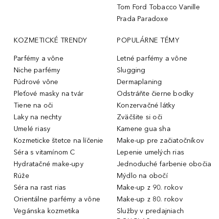
Tom Ford Tobacco Vanille
Prada Paradoxe
KOZMETICKÉ TRENDY
POPULÁRNE TÉMY
Parfémy a vône
Letné parfémy a vône
Niche parfémy
Slugging
Púdrové vône
Dermaplaning
Pleťové masky na tvár
Odstráňte čierne bodky
Tiene na oči
Konzervačné látky
Laky na nechty
Zväčšite si oči
Umelé riasy
Kamene gua sha
Kozmeticke štetce na líčenie
Make-up pre začiatočníkov
Séra s vitamínom C
Lepenie umelých rias
Hydratačné make-upy
Jednoduché farbenie obočia
Rúže
Mýdlo na obočí
Séra na rast rias
Make-up z 90. rokov
Orientálne parfémy a vône
Make-up z 80. rokov
Vegánska kozmetika
Služby v predajniach