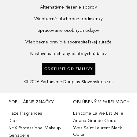
Alternatívne riešenie sporov
Všeobecné obchodné podmienky
Spracovanie osobných údajov
Všeobecné pravidlá spotrebiteľskej súťaže
Nastavenia ochrany osobných údajov
ODSTÚPIŤ OD ZMLUVY
©
2026
Parfumerie Douglas Slovensko s.r.o.
POPULÁRNE ZNAČKY
OBĽÚBENÝ V PARFUMOCH
Haze Fragrances
Lancôme La Vie Est Belle
Dior
Ariana Grande Cloud
NYX Professional Makeup
Yves Saint Laurent Black
Opium
Genabelle