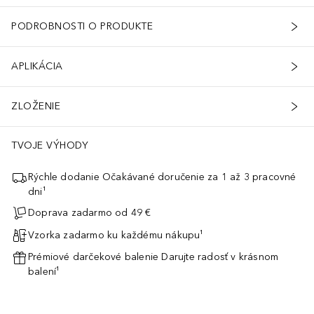
PODROBNOSTI O PRODUKTE
APLIKÁCIA
ZLOŽENIE
TVOJE VÝHODY
Rýchle dodanie Očakávané doručenie za 1 až 3 pracovné
dni¹
Doprava zadarmo od 49 €
Vzorka zadarmo ku každému nákupu¹
Prémiové darčekové balenie Darujte radosť v krásnom
balení¹