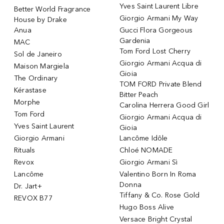
Yves Saint Laurent Libre
Better World Fragrance
Giorgio Armani My Way
House by Drake
Anua
Gucci Flora Gorgeous
Gardenia
MAC
Tom Ford Lost Cherry
Sol de Janeiro
Giorgio Armani Acqua di
Maison Margiela
Gioia
The Ordinary
TOM FORD Private Blend
Kérastase
Bitter Peach
Morphe
Carolina Herrera Good Girl
Tom Ford
Giorgio Armani Acqua di
Yves Saint Laurent
Gioia
Giorgio Armani
Lancôme Idôle
Rituals
Chloé NOMADE
Revox
Giorgio Armani Sì
Lancôme
Valentino Born In Roma
Donna
Dr. Jart+
Tiffany & Co. Rose Gold
REVOX B77
Hugo Boss Alive
Versace Bright Crystal