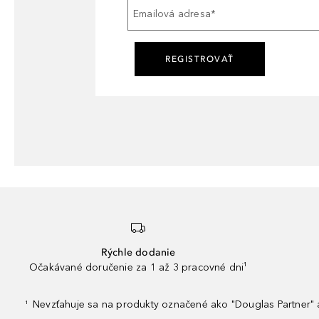
Emailová adresa
*
REGISTROVAŤ
Rýchle dodanie
Očakávané doručenie za 1 až 3 pracovné dni¹
Nevzťahuje sa na produkty označené ako "Douglas Partner" a
¹