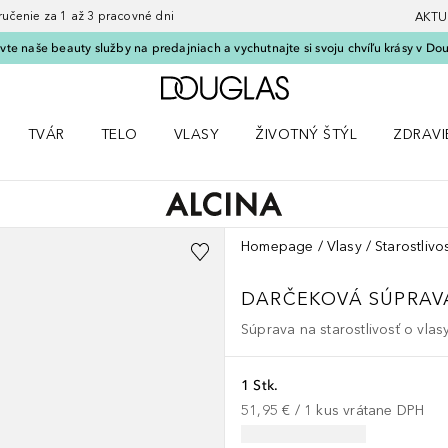
nie za 1 až 3 pracovné dni
AKTU
vte naše beauty služby na predajniach a vychutnajte si svoju chvíľu krásy v Dou
Domov
TVÁR
TELO
VLASY
ŽIVOTNÝ ŠTÝL
ZDRAVI
menu Líčenie
Otvorte menu Tvár
Otvorte menu Telo
Otvorte menu Vlasy
Otvorte menu Životný štýl
Otvorte
Homepage
Vlasy
Starostlivo
DARČEKOVÁ SÚPRAV
Súprava na starostlivosť o vlas
1 Stk.
51,95 €
 / 
1
kus
vrátane DPH