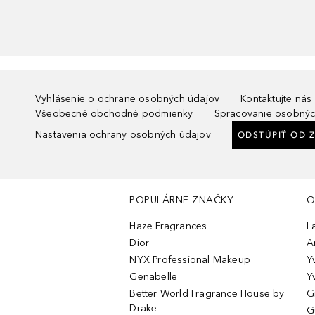
Vyhlásenie o ochrane osobných údajov
Kontaktujte nás
Všeobecné obchodné podmienky
Spracovanie osobnýc
Nastavenia ochrany osobných údajov
ODSTÚPIŤ OD 
POPULÁRNE ZNAČKY
O
Haze Fragrances
L
Dior
A
NYX Professional Makeup
Y
Genabelle
Y
Better World Fragrance House by
G
Drake
G