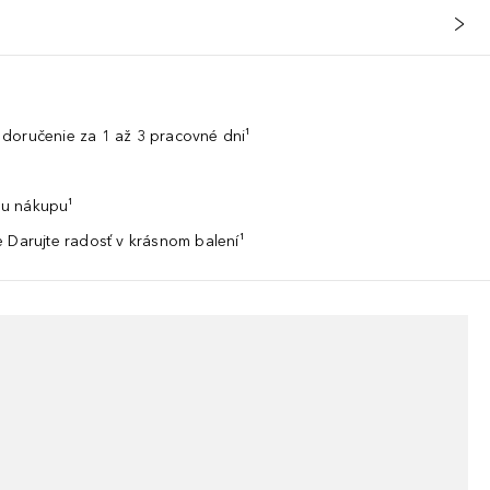
doručenie za 1 až 3 pracovné dni¹
u nákupu¹
 Darujte radosť v krásnom balení¹