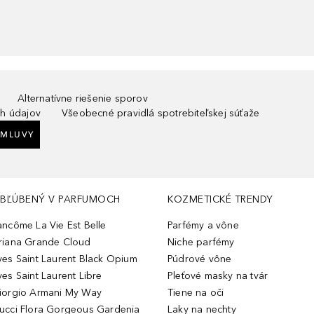
Alternatívne riešenie sporov
h údajov
Všeobecné pravidlá spotrebiteľskej súťaže
ZMLUVY
BĽÚBENÝ V PARFUMOCH
KOZMETICKÉ TRENDY
ancôme La Vie Est Belle
Parfémy a vône
riana Grande Cloud
Niche parfémy
ves Saint Laurent Black Opium
Púdrové vône
ves Saint Laurent Libre
Pleťové masky na tvár
iorgio Armani My Way
Tiene na oči
ucci Flora Gorgeous Gardenia
Laky na nechty