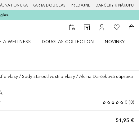
ÁLNA PONUKA
KARTA DOUGLAS
PREDAJNE
DARČEKY K NÁKUPU
glas.
Do môjho 
Do vyhľadávača predajní
Do môjho účtu
Do 
E A WELLNESS
DOUGLAS COLLECTION
NOVINKY
S
 menu Zdravie a wellness
Otvorte menu Douglas Collection
Otvorte menu No
O
sť o vlasy
Sady starostlivosti o vlasy
Alcina Darčeková súprava
A
y
0
(
0
)
51,95 €