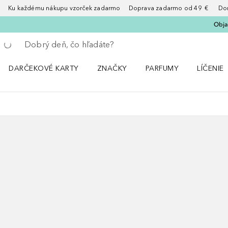
Ku každému nákupu vzorček zadarmo Doprava zadarmo od 49 € Doruče
Obja
Choď späť
Vykonajte vyhľadávanie
DARČEKOVÉ KARTY
ZNAČKY
PARFUMY
LÍČENIE
Otvorte menu ZNAČKY
Otvorte menu Parfumy
Otvorte 