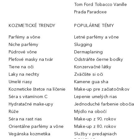
Tom Ford Tobacco Vanille
Prada Paradoxe
KOZMETICKÉ TRENDY
POPULÁRNE TÉMY
Parfémy a vône
Letné parfémy a vône
Niche parfémy
Slugging
Púdrové vône
Dermaplaning
Pleťové masky na tvár
Odstráňte čierne bodky
Tiene na oči
Konzervačné látky
Laky na nechty
Zväčšite si oči
Umelé riasy
Kamene gua sha
Kozmeticke štetce na líčenie
Make-up pre začiatočníkov
Séra s vitamínom C
Lepenie umelých rias
Hydratačné make-upy
Jednoduché farbenie obočia
Rúže
Mýdlo na obočí
Séra na rast rias
Make-up z 90. rokov
Orientálne parfémy a vône
Make-up z 80. rokov
Vegánska kozmetika
Služby v predajniach