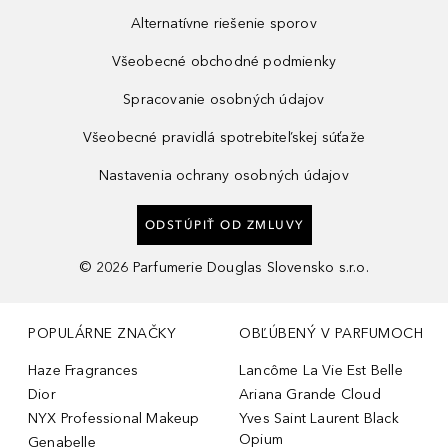
Alternatívne riešenie sporov
Všeobecné obchodné podmienky
Spracovanie osobných údajov
Všeobecné pravidlá spotrebiteľskej súťaže
Nastavenia ochrany osobných údajov
ODSTÚPIŤ OD ZMLUVY
©
2026
Parfumerie Douglas Slovensko s.r.o.
POPULÁRNE ZNAČKY
OBĽÚBENÝ V PARFUMOCH
Haze Fragrances
Lancôme La Vie Est Belle
Dior
Ariana Grande Cloud
NYX Professional Makeup
Yves Saint Laurent Black
Opium
Genabelle