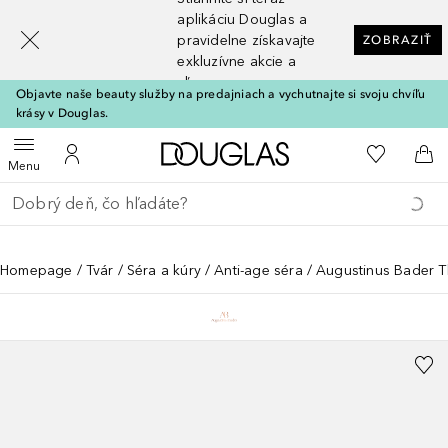
[navigation.slideout.screenreader]
aplikáciu Douglas a
pravidelne získavajte
ZOBRAZIŤ
exkluzívne akcie a
zľavy
Objavte naše beauty služby na predajniach a vychutnajte si svoju chvíľu
krásy v Douglas.
Domov
Do môjho 
Otvoriť menu
Do môjho účtu
Do 
Menu
Choď späť
Vykonajte vyhľadávanie
Homepage
Tvár
Séra a kúry
Anti-age séra
Augustinus Bader T