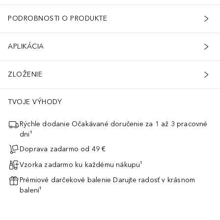
PODROBNOSTI O PRODUKTE
APLIKÁCIA
ZLOŽENIE
TVOJE VÝHODY
Rýchle dodanie Očakávané doručenie za 1 až 3 pracovné
dni¹
Doprava zadarmo od 49 €
Vzorka zadarmo ku každému nákupu¹
Prémiové darčekové balenie Darujte radosť v krásnom
balení¹