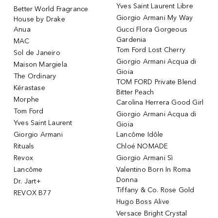
Yves Saint Laurent Libre
Better World Fragrance
Giorgio Armani My Way
House by Drake
Anua
Gucci Flora Gorgeous
Gardenia
MAC
Tom Ford Lost Cherry
Sol de Janeiro
Giorgio Armani Acqua di
Maison Margiela
Gioia
The Ordinary
TOM FORD Private Blend
Kérastase
Bitter Peach
Morphe
Carolina Herrera Good Girl
Tom Ford
Giorgio Armani Acqua di
Yves Saint Laurent
Gioia
Giorgio Armani
Lancôme Idôle
Rituals
Chloé NOMADE
Revox
Giorgio Armani Sì
Lancôme
Valentino Born In Roma
Donna
Dr. Jart+
Tiffany & Co. Rose Gold
REVOX B77
Hugo Boss Alive
Versace Bright Crystal