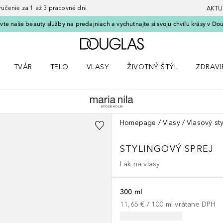
nie za 1 až 3 pracovné dni
AKTU
vte naše beauty služby na predajniach a vychutnajte si svoju chvíľu krásy v Dou
Domov
TVÁR
TELO
VLASY
ŽIVOTNÝ ŠTÝL
ZDRAVI
menu Líčenie
Otvorte menu Tvár
Otvorte menu Telo
Otvorte menu Vlasy
Otvorte menu Životný štýl
Otvorte
Homepage
Vlasy
Vlasový sty
STYLINGOVÝ SPREJ
Lak na vlasy
300 ml
11,65 €
 / 
100
ml
vrátane DPH