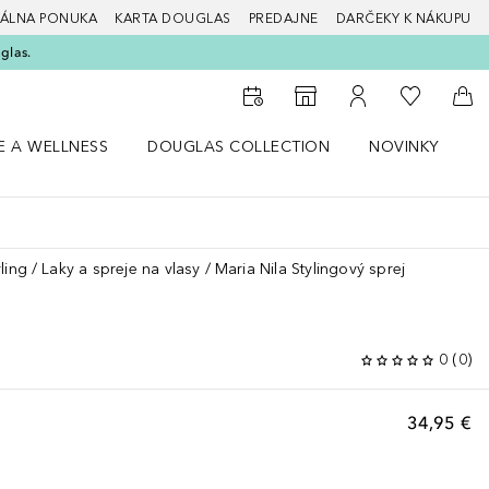
ÁLNA PONUKA
KARTA DOUGLAS
PREDAJNE
DARČEKY K NÁKUPU
glas.
Do môjho 
Do vyhľadávača predajní
Do môjho účtu
Do 
E A WELLNESS
DOUGLAS COLLECTION
NOVINKY
S
 menu Zdravie a wellness
Otvorte menu Douglas Collection
Otvorte menu No
O
ling
Laky a spreje na vlasy
Maria Nila Stylingový sprej
0
(
0
)
34,95 €