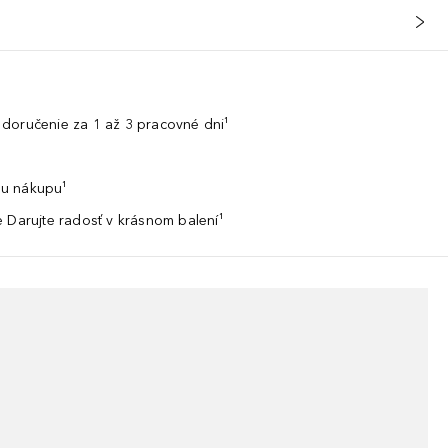
doručenie za 1 až 3 pracovné dni¹
u nákupu¹
 Darujte radosť v krásnom balení¹