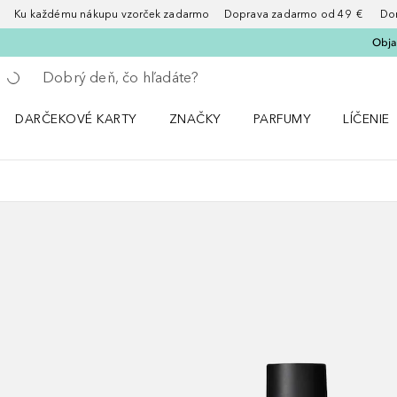
Ku každému nákupu vzorček zadarmo Doprava zadarmo od 49 € Doruče
Obja
Choď späť
Vykonajte vyhľadávanie
DARČEKOVÉ KARTY
ZNAČKY
PARFUMY
LÍČENIE
Otvorte menu ZNAČKY
Otvorte menu Parfumy
Otvorte 