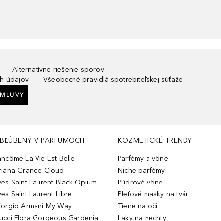
Alternatívne riešenie sporov
h údajov
Všeobecné pravidlá spotrebiteľskej súťaže
ZMLUVY
BĽÚBENÝ V PARFUMOCH
KOZMETICKÉ TRENDY
ancôme La Vie Est Belle
Parfémy a vône
riana Grande Cloud
Niche parfémy
ves Saint Laurent Black Opium
Púdrové vône
ves Saint Laurent Libre
Pleťové masky na tvár
iorgio Armani My Way
Tiene na oči
ucci Flora Gorgeous Gardenia
Laky na nechty