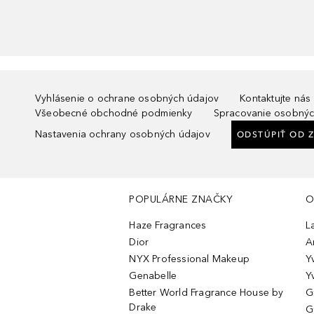
Vyhlásenie o ochrane osobných údajov
Kontaktujte nás
Všeobecné obchodné podmienky
Spracovanie osobnýc
Nastavenia ochrany osobných údajov
ODSTÚPIŤ OD 
POPULÁRNE ZNAČKY
O
Haze Fragrances
L
Dior
A
NYX Professional Makeup
Y
Genabelle
Y
Better World Fragrance House by
G
Drake
G