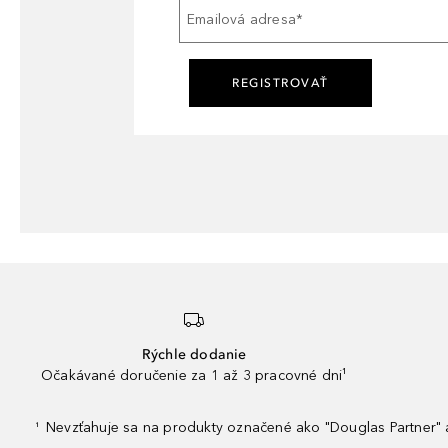
Emailová adresa
*
REGISTROVAŤ
Rýchle dodanie
Očakávané doručenie za 1 až 3 pracovné dni¹
Nevzťahuje sa na produkty označené ako "Douglas Partner" a
¹