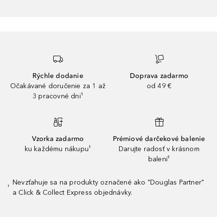
Rýchle dodanie
Doprava zadarmo
Očakávané doručenie za 1 až
od 49 €
3 pracovné dni¹
Vzorka zadarmo
Prémiové darčekové balenie
ku každému nákupu¹
Darujte radosť v krásnom
balení¹
Nevzťahuje sa na produkty označené ako "Douglas Partner"
¹
a Click & Collect Express objednávky.