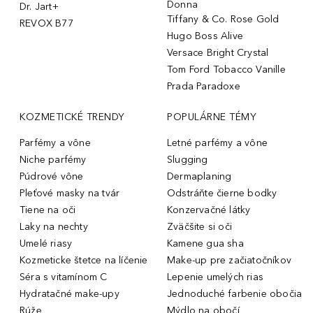
Donna
Dr. Jart+
Tiffany & Co. Rose Gold
REVOX B77
Hugo Boss Alive
Versace Bright Crystal
Tom Ford Tobacco Vanille
Prada Paradoxe
KOZMETICKÉ TRENDY
POPULÁRNE TÉMY
Parfémy a vône
Letné parfémy a vône
Niche parfémy
Slugging
Púdrové vône
Dermaplaning
Pleťové masky na tvár
Odstráňte čierne bodky
Tiene na oči
Konzervačné látky
Laky na nechty
Zväčšite si oči
Umelé riasy
Kamene gua sha
Kozmeticke štetce na líčenie
Make-up pre začiatočníkov
Séra s vitamínom C
Lepenie umelých rias
Hydratačné make-upy
Jednoduché farbenie obočia
Rúže
Mýdlo na obočí