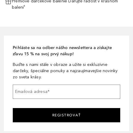
Prémiové darčekové balenie Darujte radosť v krásnom
balení¹
Prihláste sa na odber nášho newslettera a získajte
zľavu 15 % na svoj prvý nákup!
Buďte s nami stále v obraze a užite si exkluzívne
darčeky, špeciálne ponuky a najzaujímavejšie novinky
zo sveta krásy.
Emailová adresa
*
REGISTROVAŤ