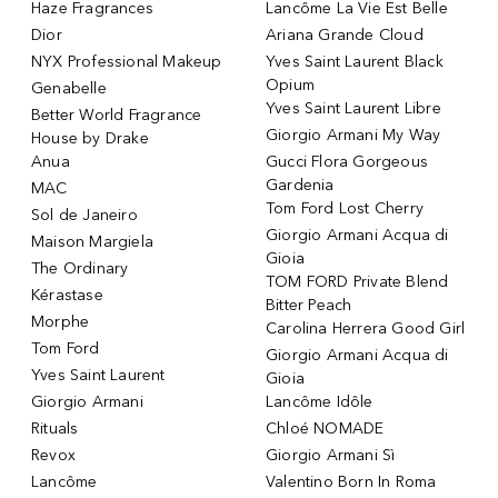
Haze Fragrances
Lancôme La Vie Est Belle
Dior
Ariana Grande Cloud
NYX Professional Makeup
Yves Saint Laurent Black
Opium
Genabelle
Yves Saint Laurent Libre
Better World Fragrance
Giorgio Armani My Way
House by Drake
Anua
Gucci Flora Gorgeous
Gardenia
MAC
Tom Ford Lost Cherry
Sol de Janeiro
Giorgio Armani Acqua di
Maison Margiela
Gioia
The Ordinary
TOM FORD Private Blend
Kérastase
Bitter Peach
Morphe
Carolina Herrera Good Girl
Tom Ford
Giorgio Armani Acqua di
Yves Saint Laurent
Gioia
Giorgio Armani
Lancôme Idôle
Rituals
Chloé NOMADE
Revox
Giorgio Armani Sì
Lancôme
Valentino Born In Roma