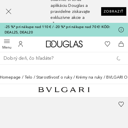
[navigation.slideout.screenreader]
aplikáciu Douglas a
pravidelne získavajte
ZOBRAZIŤ
exkluzívne akcie a
zľavy
-25 %* pri nákupe nad 110 € / -20 %* pri nákupe nad 70 €! KÓD:
DEAL25, DEAL20
Domov
Do môjho 
Otvoriť menu
Do môjho účtu
Do 
Menu
Choď späť
Vykonajte vyhľadávanie
Homepage
Telo
Starostlivosť o ruky
Krémy na ruky
BVLGARI Om