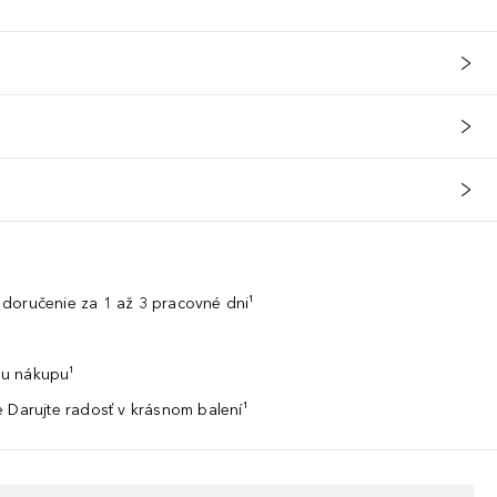
doručenie za 1 až 3 pracovné dni¹
u nákupu¹
 Darujte radosť v krásnom balení¹