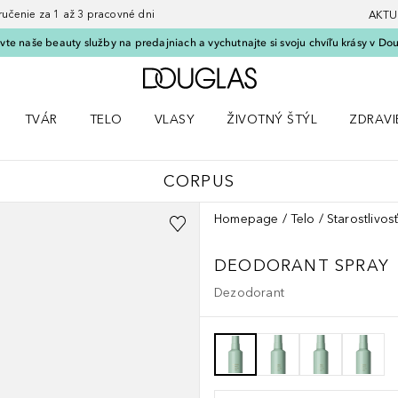
nie za 1 až 3 pracovné dni
AKTU
vte naše beauty služby na predajniach a vychutnajte si svoju chvíľu krásy v Dou
Domov
TVÁR
TELO
VLASY
ŽIVOTNÝ ŠTÝL
ZDRAVI
menu Líčenie
Otvorte menu Tvár
Otvorte menu Telo
Otvorte menu Vlasy
Otvorte menu Životný štýl
Otvorte
CORPUS
Homepage
Telo
Starostlivosť
DEODORANT SPRAY
Dezodorant