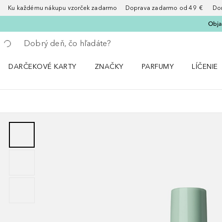
Ku každému nákupu vzorček zadarmo Doprava zadarmo od 49 € Doruče
Obja
Choď späť
Vykonajte vyhľadávanie
DARČEKOVÉ KARTY
ZNAČKY
PARFUMY
LÍČENIE
Otvorte menu ZNAČKY
Otvorte menu Parfumy
Otvorte 