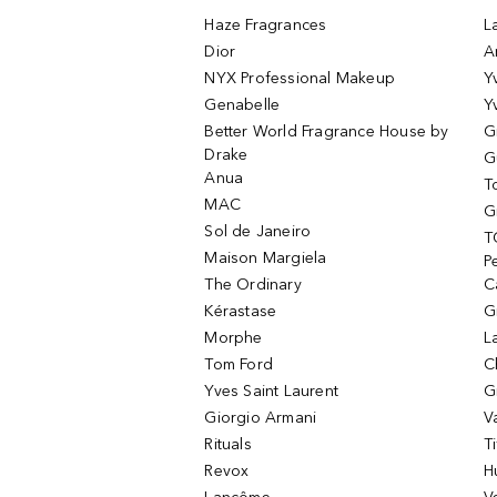
Haze Fragrances
L
Dior
A
NYX Professional Makeup
Y
Genabelle
Y
Better World Fragrance House by
G
Drake
G
Anua
T
MAC
G
Sol de Janeiro
T
Maison Margiela
P
The Ordinary
C
Kérastase
G
Morphe
L
Tom Ford
C
Yves Saint Laurent
G
Giorgio Armani
V
Rituals
T
Revox
H