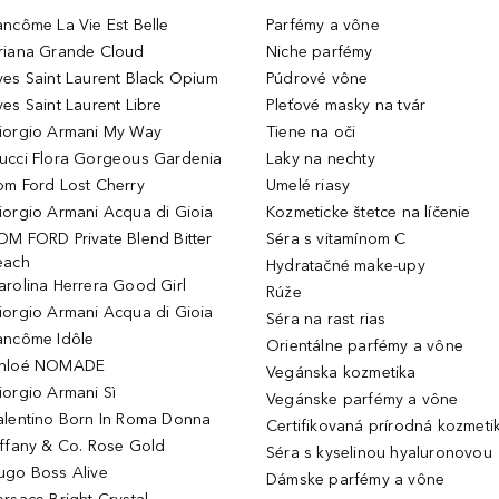
ancôme La Vie Est Belle
Parfémy a vône
riana Grande Cloud
Niche parfémy
ves Saint Laurent Black Opium
Púdrové vône
ves Saint Laurent Libre
Pleťové masky na tvár
iorgio Armani My Way
Tiene na oči
ucci Flora Gorgeous Gardenia
Laky na nechty
om Ford Lost Cherry
Umelé riasy
iorgio Armani Acqua di Gioia
Kozmeticke štetce na líčenie
OM FORD Private Blend Bitter
Séra s vitamínom C
each
Hydratačné make-upy
arolina Herrera Good Girl
Rúže
iorgio Armani Acqua di Gioia
Séra na rast rias
ancôme Idôle
Orientálne parfémy a vône
hloé NOMADE
Vegánska kozmetika
iorgio Armani Sì
Vegánske parfémy a vône
alentino Born In Roma Donna
Certifikovaná prírodná kozmeti
iffany & Co. Rose Gold
Séra s kyselinou hyaluronovou
ugo Boss Alive
Dámske parfémy a vône