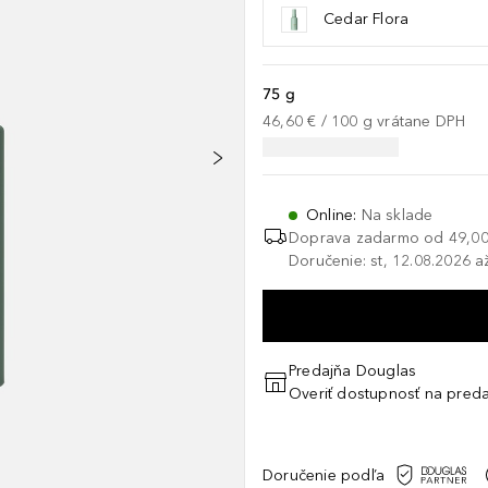
Cedar Flora
75 g
46,60 €
 / 
100
g
vrátane DPH
Online
:
Na sklade
Doprava zadarmo od
49,00
Doručenie: st, 12.08.2026 a
Predajňa Douglas
Overiť dostupnosť na preda
Doručenie podľa