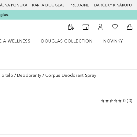
ÁLNA PONUKA
KARTA DOUGLAS
PREDAJNE
DARČEKY K NÁKUPU
glas.
Do môjho 
Do vyhľadávača predajní
Do môjho účtu
Do 
E A WELLNESS
DOUGLAS COLLECTION
NOVINKY
S
 menu Zdravie a wellness
Otvorte menu Douglas Collection
Otvorte menu No
O
 o telo
Deodoranty
Corpus Deodorant Spray
0
(
0
)