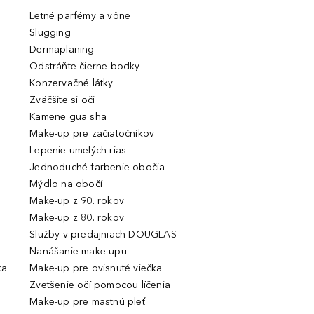
Letné parfémy a vône
Slugging
Dermaplaning
Odstráňte čierne bodky
Konzervačné látky
Zväčšite si oči
Kamene gua sha
Make-up pre začiatočníkov
Lepenie umelých rias
Jednoduché farbenie obočia
Mýdlo na obočí
Make-up z 90. rokov
Make-up z 80. rokov
Služby v predajniach DOUGLAS
Nanášanie make-upu
ka
Make-up pre ovisnuté viečka
Zvetšenie očí pomocou líčenia
Make-up pre mastnú pleť