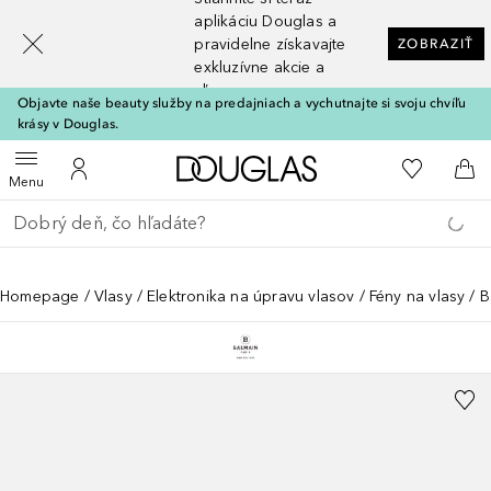
[navigation.slideout.screenreader]
aplikáciu Douglas a
pravidelne získavajte
ZOBRAZIŤ
exkluzívne akcie a
zľavy
Objavte naše beauty služby na predajniach a vychutnajte si svoju chvíľu
krásy v Douglas.
Domov
Do môjho 
Otvoriť menu
Do môjho účtu
Do 
Menu
Choď späť
Vykonajte vyhľadávanie
Homepage
Vlasy
Elektronika na úpravu vlasov
Fény na vlasy
B