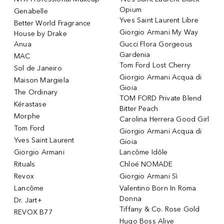
Opium
Genabelle
Yves Saint Laurent Libre
Better World Fragrance
Giorgio Armani My Way
House by Drake
Anua
Gucci Flora Gorgeous
Gardenia
MAC
Tom Ford Lost Cherry
Sol de Janeiro
Giorgio Armani Acqua di
Maison Margiela
Gioia
The Ordinary
TOM FORD Private Blend
Kérastase
Bitter Peach
Morphe
Carolina Herrera Good Girl
Tom Ford
Giorgio Armani Acqua di
Yves Saint Laurent
Gioia
Giorgio Armani
Lancôme Idôle
Rituals
Chloé NOMADE
Revox
Giorgio Armani Sì
Lancôme
Valentino Born In Roma
Donna
Dr. Jart+
Tiffany & Co. Rose Gold
REVOX B77
Hugo Boss Alive