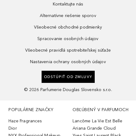
Kontaktujte nás
Alternatívne riešenie sporov
Všeobecné obchodné podmienky
Spracovanie osobných údajov
Všeobecné pravidlá spotrebiteľskej súťaže
Nastavenia ochrany osobných údajov
ODSTÚPIŤ OD ZMLUVY
©
2026
Parfumerie Douglas Slovensko s.r.o.
POPULÁRNE ZNAČKY
OBĽÚBENÝ V PARFUMOCH
Haze Fragrances
Lancôme La Vie Est Belle
Dior
Ariana Grande Cloud
NYX Professional Makeup
Yves Saint Laurent Black