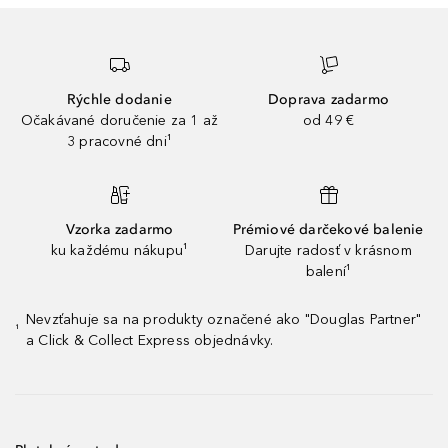
Rýchle dodanie
Doprava zadarmo
Očakávané doručenie za 1 až
od 49 €
3 pracovné dni¹
Vzorka zadarmo
Prémiové darčekové balenie
ku každému nákupu¹
Darujte radosť v krásnom
balení¹
Nevzťahuje sa na produkty označené ako "Douglas Partner"
¹
a Click & Collect Express objednávky.