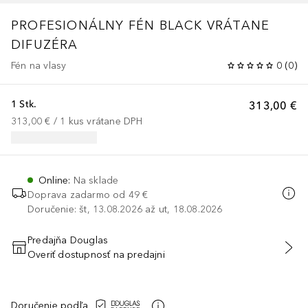
PROFESIONÁLNY FÉN BLACK VRÁTANE
DIFUZÉRA
Fén na vlasy
0
(
0
)
1 Stk.
313,00 €
313,00 €
 / 
1
kus
vrátane DPH
Online
:
Na sklade
Doprava zadarmo od 49 €
Doručenie: št, 13.08.2026 až ut, 18.08.2026
Predajňa Douglas
Overiť dostupnosť na predajni
PRIDAŤ DO KOŠÍKA
Doručenie podľa