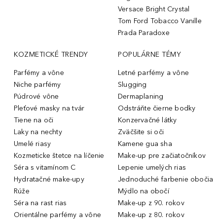
Versace Bright Crystal
Tom Ford Tobacco Vanille
Prada Paradoxe
KOZMETICKÉ TRENDY
POPULÁRNE TÉMY
Parfémy a vône
Letné parfémy a vône
Niche parfémy
Slugging
Púdrové vône
Dermaplaning
Pleťové masky na tvár
Odstráňte čierne bodky
Tiene na oči
Konzervačné látky
Laky na nechty
Zväčšite si oči
Umelé riasy
Kamene gua sha
Kozmeticke štetce na líčenie
Make-up pre začiatočníkov
Séra s vitamínom C
Lepenie umelých rias
Hydratačné make-upy
Jednoduché farbenie obočia
Rúže
Mýdlo na obočí
Séra na rast rias
Make-up z 90. rokov
Orientálne parfémy a vône
Make-up z 80. rokov