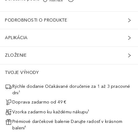
PODROBNOSTI O PRODUKTE
APLIKÁCIA
ZLOŽENIE
TVOJE VÝHODY
Rýchle dodanie Očakávané doručenie za 1 až 3 pracovné
dni¹
Doprava zadarmo od 49 €
Vzorka zadarmo ku každému nákupu¹
Prémiové darčekové balenie Darujte radosť v krásnom
balení¹