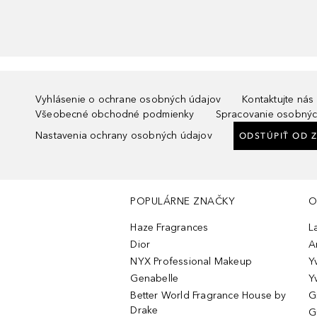
Vyhlásenie o ochrane osobných údajov
Kontaktujte nás
Všeobecné obchodné podmienky
Spracovanie osobnýc
Nastavenia ochrany osobných údajov
ODSTÚPIŤ OD 
POPULÁRNE ZNAČKY
O
Haze Fragrances
L
Dior
A
NYX Professional Makeup
Y
Genabelle
Y
Better World Fragrance House by
G
Drake
G