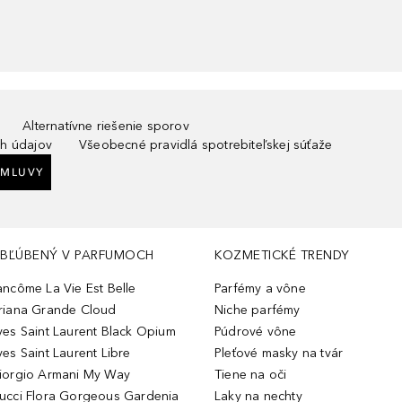
Alternatívne riešenie sporov
h údajov
Všeobecné pravidlá spotrebiteľskej súťaže
ZMLUVY
BĽÚBENÝ V PARFUMOCH
KOZMETICKÉ TRENDY
ancôme La Vie Est Belle
Parfémy a vône
riana Grande Cloud
Niche parfémy
ves Saint Laurent Black Opium
Púdrové vône
ves Saint Laurent Libre
Pleťové masky na tvár
iorgio Armani My Way
Tiene na oči
ucci Flora Gorgeous Gardenia
Laky na nechty