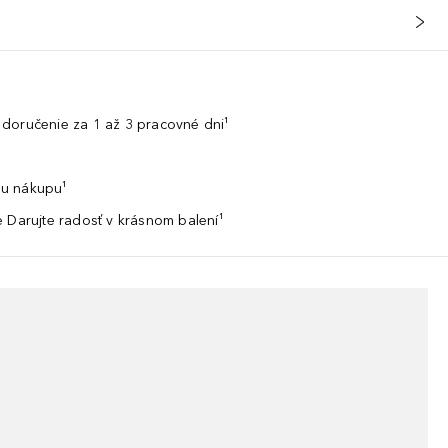
doručenie za 1 až 3 pracovné dni¹
u nákupu¹
 Darujte radosť v krásnom balení¹