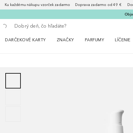
Ku každému nákupu vzorček zadarmo Doprava zadarmo od 49 € Doruče
Obja
Choď späť
Vykonajte vyhľadávanie
DARČEKOVÉ KARTY
ZNAČKY
PARFUMY
LÍČENIE
Otvorte menu ZNAČKY
Otvorte menu Parfumy
Otvorte 