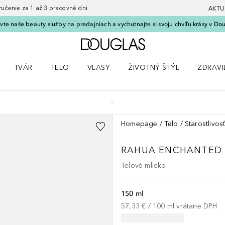
nie za 1 až 3 pracovné dni
AKTU
vte naše beauty služby na predajniach a vychutnajte si svoju chvíľu krásy v Dou
Domov
TVÁR
TELO
VLASY
ŽIVOTNÝ ŠTÝL
ZDRAVI
menu Líčenie
Otvorte menu Tvár
Otvorte menu Telo
Otvorte menu Vlasy
Otvorte menu Životný štýl
Otvorte
Homepage
Telo
Starostlivosť
RAHUA ENCHANTED 
Telové mlieko
150 ml
57,33 €
 / 
100
ml
vrátane DPH