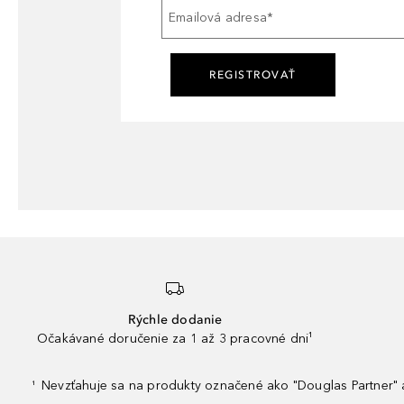
Emailová adresa
*
REGISTROVAŤ
Rýchle dodanie
Očakávané doručenie za 1 až 3 pracovné dni¹
Nevzťahuje sa na produkty označené ako "Douglas Partner" a
¹