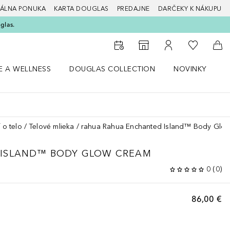
ÁLNA PONUKA
KARTA DOUGLAS
PREDAJNE
DARČEKY K NÁKUPU
glas.
Do môjho 
Do vyhľadávača predajní
Do môjho účtu
Do 
E A WELLNESS
DOUGLAS COLLECTION
NOVINKY
S
 menu Zdravie a wellness
Otvorte menu Douglas Collection
Otvorte menu No
O
 o telo
Telové mlieka
rahua Rahua Enchanted Island™ Body Glo
ISLAND™ BODY GLOW CREAM
0
(
0
)
86,00 €