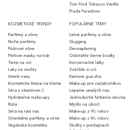
Tom Ford Tobacco Vanille
Prada Paradoxe
KOZMETICKÉ TRENDY
POPULÁRNE TÉMY
Parfémy a vône
Letné parfémy a vône
Niche parfémy
Slugging
Púdrové vône
Dermaplaning
Pleťové masky na tvár
Odstráňte čierne bodky
Tiene na oči
Konzervačné látky
Laky na nechty
Zväčšite si oči
Umelé riasy
Kamene gua sha
Kozmeticke štetce na líčenie
Make-up pre začiatočníkov
Séra s vitamínom C
Lepenie umelých rias
Hydratačné make-upy
Jednoduché farbenie obočia
Rúže
Mýdlo na obočí
Séra na rast rias
Make-up z 90. rokov
Orientálne parfémy a vône
Make-up z 80. rokov
Vegánska kozmetika
Služby v predajniach