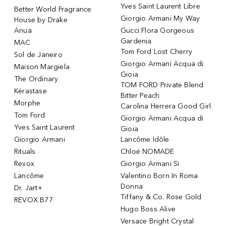
Yves Saint Laurent Libre
Better World Fragrance
Giorgio Armani My Way
House by Drake
Anua
Gucci Flora Gorgeous
Gardenia
MAC
Tom Ford Lost Cherry
Sol de Janeiro
Giorgio Armani Acqua di
Maison Margiela
Gioia
The Ordinary
TOM FORD Private Blend
Kérastase
Bitter Peach
Morphe
Carolina Herrera Good Girl
Tom Ford
Giorgio Armani Acqua di
Yves Saint Laurent
Gioia
Giorgio Armani
Lancôme Idôle
Rituals
Chloé NOMADE
Revox
Giorgio Armani Sì
Lancôme
Valentino Born In Roma
Donna
Dr. Jart+
Tiffany & Co. Rose Gold
REVOX B77
Hugo Boss Alive
Versace Bright Crystal