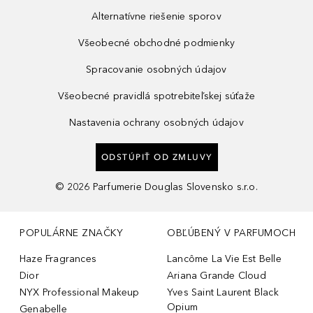
Alternatívne riešenie sporov
Všeobecné obchodné podmienky
Spracovanie osobných údajov
Všeobecné pravidlá spotrebiteľskej súťaže
Nastavenia ochrany osobných údajov
ODSTÚPIŤ OD ZMLUVY
©
2026
Parfumerie Douglas Slovensko s.r.o.
POPULÁRNE ZNAČKY
OBĽÚBENÝ V PARFUMOCH
Haze Fragrances
Lancôme La Vie Est Belle
Dior
Ariana Grande Cloud
NYX Professional Makeup
Yves Saint Laurent Black
Opium
Genabelle