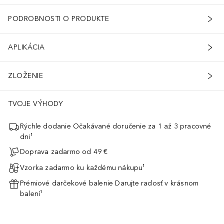
PODROBNOSTI O PRODUKTE
APLIKÁCIA
ZLOŽENIE
TVOJE VÝHODY
Rýchle dodanie Očakávané doručenie za 1 až 3 pracovné
dni¹
Doprava zadarmo od 49 €
Vzorka zadarmo ku každému nákupu¹
Prémiové darčekové balenie Darujte radosť v krásnom
balení¹