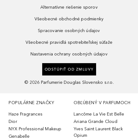
Alternatívne riešenie sporov
Všeobecné obchodné podmienky
Spracovanie osobných údajov
Všeobecné pravidlá spotrebiteľskej súťaže
Nastavenia ochrany osobných údajov
ODSTÚPIŤ OD ZMLUVY
©
2026
Parfumerie Douglas Slovensko s.r.o.
POPULÁRNE ZNAČKY
OBĽÚBENÝ V PARFUMOCH
Haze Fragrances
Lancôme La Vie Est Belle
Dior
Ariana Grande Cloud
NYX Professional Makeup
Yves Saint Laurent Black
Opium
Genabelle