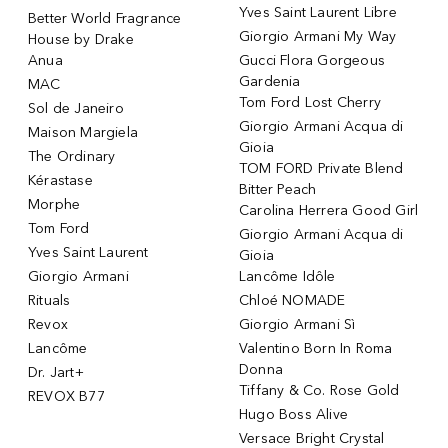
Yves Saint Laurent Libre
Better World Fragrance
Giorgio Armani My Way
House by Drake
Anua
Gucci Flora Gorgeous
Gardenia
MAC
Tom Ford Lost Cherry
Sol de Janeiro
Giorgio Armani Acqua di
Maison Margiela
Gioia
The Ordinary
TOM FORD Private Blend
Kérastase
Bitter Peach
Morphe
Carolina Herrera Good Girl
Tom Ford
Giorgio Armani Acqua di
Yves Saint Laurent
Gioia
Giorgio Armani
Lancôme Idôle
Rituals
Chloé NOMADE
Revox
Giorgio Armani Sì
Lancôme
Valentino Born In Roma
Donna
Dr. Jart+
Tiffany & Co. Rose Gold
REVOX B77
Hugo Boss Alive
Versace Bright Crystal