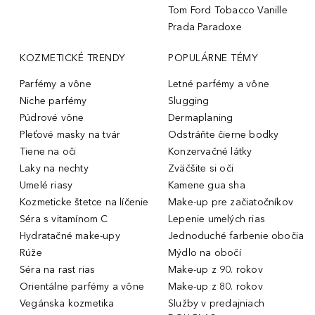
Tom Ford Tobacco Vanille
Prada Paradoxe
KOZMETICKÉ TRENDY
POPULÁRNE TÉMY
Parfémy a vône
Letné parfémy a vône
Niche parfémy
Slugging
Púdrové vône
Dermaplaning
Pleťové masky na tvár
Odstráňte čierne bodky
Tiene na oči
Konzervačné látky
Laky na nechty
Zväčšite si oči
Umelé riasy
Kamene gua sha
Kozmeticke štetce na líčenie
Make-up pre začiatočníkov
Séra s vitamínom C
Lepenie umelých rias
Hydratačné make-upy
Jednoduché farbenie obočia
Rúže
Mýdlo na obočí
Séra na rast rias
Make-up z 90. rokov
Orientálne parfémy a vône
Make-up z 80. rokov
Vegánska kozmetika
Služby v predajniach