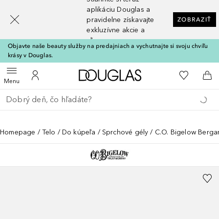
[navigation.slideout.screenreader]
aplikáciu Douglas a
pravidelne získavajte
ZOBRAZIŤ
exkluzívne akcie a
zľavy
Objavte naše beauty služby na predajniach a vychutnajte si svoju chvíľu
krásy v Douglas.
Domov
Do môjho 
Otvoriť menu
Do môjho účtu
Do 
Menu
Choď späť
Vykonajte vyhľadávanie
Homepage
Telo
Do kúpeľa
Sprchové gély
C.O. Bigelow Berg