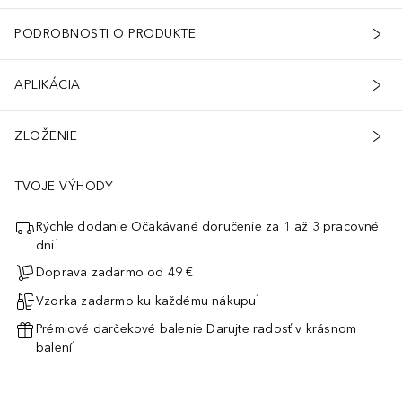
PODROBNOSTI O PRODUKTE
APLIKÁCIA
ZLOŽENIE
TVOJE VÝHODY
Rýchle dodanie Očakávané doručenie za 1 až 3 pracovné
dni¹
Doprava zadarmo od 49 €
Vzorka zadarmo ku každému nákupu¹
Prémiové darčekové balenie Darujte radosť v krásnom
balení¹