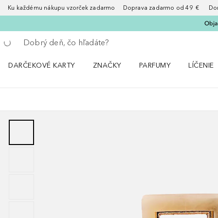
Ku každému nákupu vzorček zadarmo Doprava zadarmo od 49 € Doruče
Obja
Choď späť
Vykonajte vyhľadávanie
DARČEKOVÉ KARTY
ZNAČKY
PARFUMY
LÍČENIE
Otvorte menu ZNAČKY
Otvorte menu Parfumy
Otvorte 