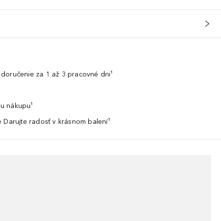
doručenie za 1 až 3 pracovné dni¹
u nákupu¹
 Darujte radosť v krásnom balení¹