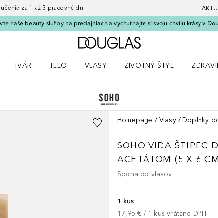
nie za 1 až 3 pracovné dni
AKTU
vte naše beauty služby na predajniach a vychutnajte si svoju chvíľu krásy v Dou
Domov
TVÁR
TELO
VLASY
ŽIVOTNÝ ŠTÝL
ZDRAVI
menu Líčenie
Otvorte menu Tvár
Otvorte menu Telo
Otvorte menu Vlasy
Otvorte menu Životný štýl
Otvorte
Homepage
Vlasy
Doplnky do
SOHO VIDA ŠTIPEC D
ACETÁTOM (5 X 6 CM
Spona do vlasov
1 kus
17,95 €
 / 
1
kus
vrátane DPH