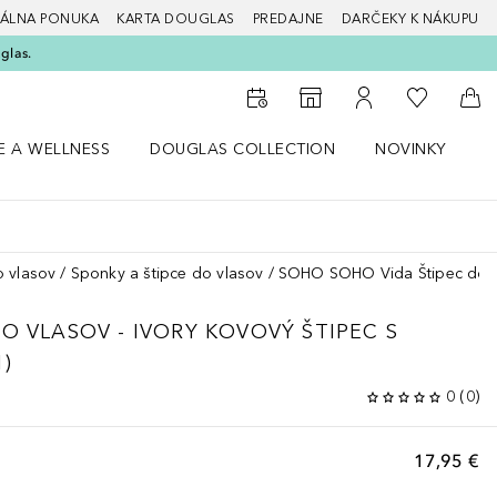
ÁLNA PONUKA
KARTA DOUGLAS
PREDAJNE
DARČEKY K NÁKUPU
glas.
Do môjho 
Do vyhľadávača predajní
Do môjho účtu
Do 
E A WELLNESS
DOUGLAS COLLECTION
NOVINKY
S
 menu Zdravie a wellness
Otvorte menu Douglas Collection
Otvorte menu No
O
 vlasov
Sponky a štipce do vlasov
SOHO SOHO Vida Štipec do Vla
O VLASOV - IVORY KOVOVÝ ŠTIPEC S
)
0
(
0
)
17,95 €