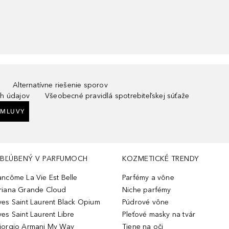
Alternatívne riešenie sporov
h údajov
Všeobecné pravidlá spotrebiteľskej súťaže
ZMLUVY
BĽÚBENÝ V PARFUMOCH
KOZMETICKÉ TRENDY
ancôme La Vie Est Belle
Parfémy a vône
riana Grande Cloud
Niche parfémy
ves Saint Laurent Black Opium
Púdrové vône
ves Saint Laurent Libre
Pleťové masky na tvár
iorgio Armani My Way
Tiene na oči