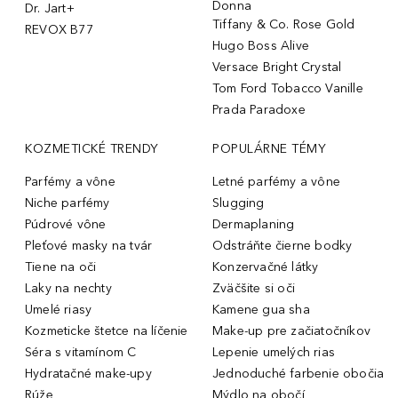
Donna
Dr. Jart+
Tiffany & Co. Rose Gold
REVOX B77
Hugo Boss Alive
Versace Bright Crystal
Tom Ford Tobacco Vanille
Prada Paradoxe
KOZMETICKÉ TRENDY
POPULÁRNE TÉMY
Parfémy a vône
Letné parfémy a vône
Niche parfémy
Slugging
Púdrové vône
Dermaplaning
Pleťové masky na tvár
Odstráňte čierne bodky
Tiene na oči
Konzervačné látky
Laky na nechty
Zväčšite si oči
Umelé riasy
Kamene gua sha
Kozmeticke štetce na líčenie
Make-up pre začiatočníkov
Séra s vitamínom C
Lepenie umelých rias
Hydratačné make-upy
Jednoduché farbenie obočia
Rúže
Mýdlo na obočí