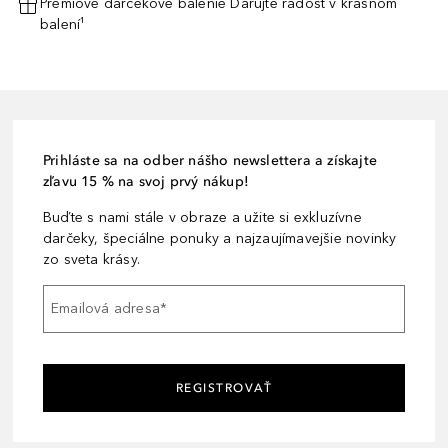
Prémiové darčekové balenie Darujte radosť v krásnom
balení¹
Prihláste sa na odber nášho newslettera a získajte
zľavu 15 % na svoj prvý nákup!
Buďte s nami stále v obraze a užite si exkluzívne
darčeky, špeciálne ponuky a najzaujímavejšie novinky
zo sveta krásy.
Emailová adresa
*
REGISTROVAŤ