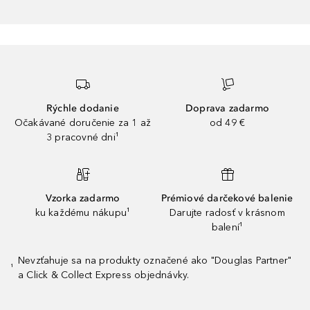
Rýchle dodanie
Doprava zadarmo
Očakávané doručenie za 1 až
od 49 €
3 pracovné dni¹
Vzorka zadarmo
Prémiové darčekové balenie
ku každému nákupu¹
Darujte radosť v krásnom
balení¹
Nevzťahuje sa na produkty označené ako "Douglas Partner"
¹
a Click & Collect Express objednávky.