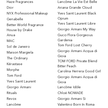
Haze Fragrances
Lancôme La Vie Est Belle
Dior
Ariana Grande Cloud
NYX Professional Makeup
Yves Saint Laurent Black
Opium
Genabelle
Yves Saint Laurent Libre
Better World Fragrance
Giorgio Armani My Way
House by Drake
Anua
Gucci Flora Gorgeous
Gardenia
MAC
Tom Ford Lost Cherry
Sol de Janeiro
Giorgio Armani Acqua di
Maison Margiela
Gioia
The Ordinary
TOM FORD Private Blend
Kérastase
Bitter Peach
Morphe
Carolina Herrera Good Girl
Tom Ford
Giorgio Armani Acqua di
Yves Saint Laurent
Gioia
Giorgio Armani
Lancôme Idôle
Rituals
Chloé NOMADE
Revox
Giorgio Armani Sì
Lancôme
Valentino Born In Roma