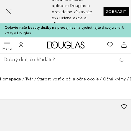
[navigation.slideout.screenreader]
aplikáciu Douglas a
pravidelne získavajte
ZOBRAZIŤ
exkluzívne akcie a
zľavy
Objavte naše beauty služby na predajniach a vychutnajte si svoju chvíľu
krásy v Douglas.
Domov
Do môjho 
Otvoriť menu
Do môjho účtu
Do 
Menu
Choď späť
Vykonajte vyhľadávanie
Homepage
Tvár
Starostlivosť o oči a očné okolie
Očné krémy