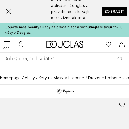
[navigation.slideout.screenreader]
aplikáciu Douglas a
pravidelne získavajte
ZOBRAZIŤ
exkluzívne akcie a
zľavy
Objavte naše beauty služby na predajniach a vychutnajte si svoju chvíľu
krásy v Douglas.
Domov
Do môjho 
Otvoriť menu
Do môjho účtu
Do 
Menu
Choď späť
Vykonajte vyhľadávanie
Homepage
Vlasy
Kefy na vlasy a hrebene
Drevené hrebene a k