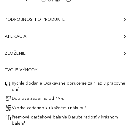
PODROBNOSTI O PRODUKTE
APLIKÁCIA
ZLOŽENIE
TVOJE VÝHODY
Rýchle dodanie Očakávané doručenie za 1 až 3 pracovné
dni¹
Doprava zadarmo od 49 €
Vzorka zadarmo ku každému nákupu¹
Prémiové darčekové balenie Darujte radosť v krásnom
balení¹