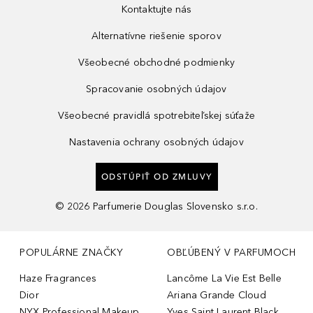
Kontaktujte nás
Alternatívne riešenie sporov
Všeobecné obchodné podmienky
Spracovanie osobných údajov
Všeobecné pravidlá spotrebiteľskej súťaže
Nastavenia ochrany osobných údajov
ODSTÚPIŤ OD ZMLUVY
©
2026
Parfumerie Douglas Slovensko s.r.o.
POPULÁRNE ZNAČKY
OBĽÚBENÝ V PARFUMOCH
Haze Fragrances
Lancôme La Vie Est Belle
Dior
Ariana Grande Cloud
NYX Professional Makeup
Yves Saint Laurent Black