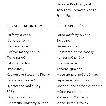
Versace Bright Crystal
Tom Ford Tobacco Vanille
Prada Paradoxe
KOZMETICKÉ TRENDY
POPULÁRNE TÉMY
Parfémy a vône
Letné parfémy a vône
Niche parfémy
Slugging
Púdrové vône
Dermaplaning
Pleťové masky na tvár
Odstráňte čierne bodky
Tiene na oči
Konzervačné látky
Laky na nechty
Zväčšite si oči
Umelé riasy
Kamene gua sha
Kozmeticke štetce na líčenie
Make-up pre začiatočníkov
Séra s vitamínom C
Lepenie umelých rias
Hydratačné make-upy
Jednoduché farbenie obočia
Rúže
Mýdlo na obočí
Séra na rast rias
Make-up z 90. rokov
Orientálne parfémy a vône
Make-up z 80. rokov