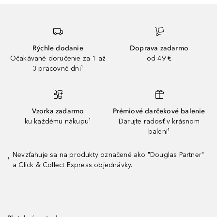
Rýchle dodanie
Doprava zadarmo
Očakávané doručenie za 1 až
od 49 €
3 pracovné dni¹
Vzorka zadarmo
Prémiové darčekové balenie
ku každému nákupu¹
Darujte radosť v krásnom
balení¹
Nevzťahuje sa na produkty označené ako "Douglas Partner"
¹
a Click & Collect Express objednávky.