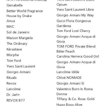
Opium
Genabelle
Yves Saint Laurent Libre
Better World Fragrance
Giorgio Armani My Way
House by Drake
Anua
Gucci Flora Gorgeous
Gardenia
MAC
Tom Ford Lost Cherry
Sol de Janeiro
Giorgio Armani Acqua di
Maison Margiela
Gioia
The Ordinary
TOM FORD Private Blend
Kérastase
Bitter Peach
Morphe
Carolina Herrera Good Girl
Tom Ford
Giorgio Armani Acqua di
Yves Saint Laurent
Gioia
Giorgio Armani
Lancôme Idôle
Rituals
Chloé NOMADE
Revox
Giorgio Armani Sì
Lancôme
Valentino Born In Roma
Donna
Dr. Jart+
Tiffany & Co. Rose Gold
REVOX B77
Hugo Boss Alive