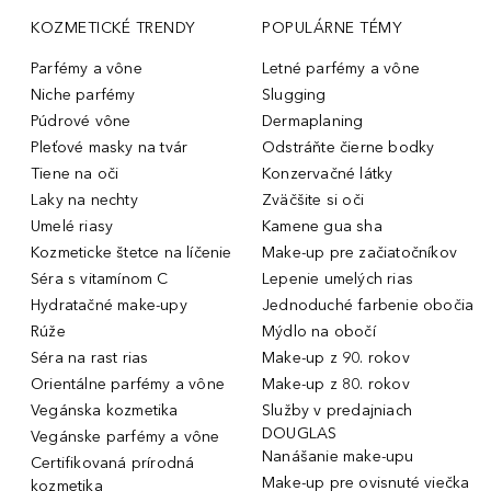
KOZMETICKÉ TRENDY
POPULÁRNE TÉMY
Parfémy a vône
Letné parfémy a vône
Niche parfémy
Slugging
Púdrové vône
Dermaplaning
Pleťové masky na tvár
Odstráňte čierne bodky
Tiene na oči
Konzervačné látky
Laky na nechty
Zväčšite si oči
Umelé riasy
Kamene gua sha
Kozmeticke štetce na líčenie
Make-up pre začiatočníkov
Séra s vitamínom C
Lepenie umelých rias
Hydratačné make-upy
Jednoduché farbenie obočia
Rúže
Mýdlo na obočí
Séra na rast rias
Make-up z 90. rokov
Orientálne parfémy a vône
Make-up z 80. rokov
Vegánska kozmetika
Služby v predajniach
DOUGLAS
Vegánske parfémy a vône
Nanášanie make-upu
Certifikovaná prírodná
Make-up pre ovisnuté viečka
kozmetika