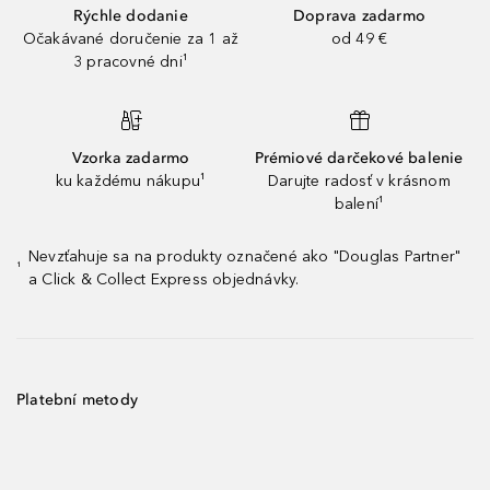
Rýchle dodanie
Doprava zadarmo
Očakávané doručenie za 1 až
od 49 €
3 pracovné dni¹
Vzorka zadarmo
Prémiové darčekové balenie
ku každému nákupu¹
Darujte radosť v krásnom
balení¹
Nevzťahuje sa na produkty označené ako "Douglas Partner"
¹
a Click & Collect Express objednávky.
Platební metody