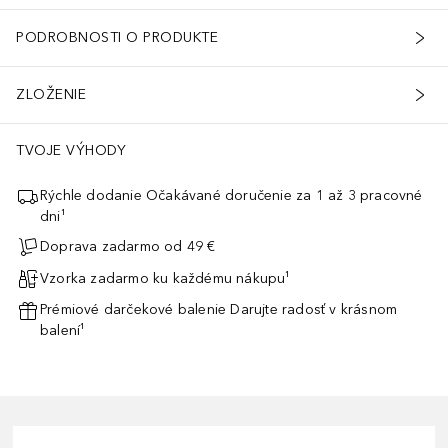
PODROBNOSTI O PRODUKTE
ZLOŽENIE
TVOJE VÝHODY
Rýchle dodanie Očakávané doručenie za 1 až 3 pracovné
dni¹
Doprava zadarmo od 49 €
Vzorka zadarmo ku každému nákupu¹
Prémiové darčekové balenie Darujte radosť v krásnom
balení¹