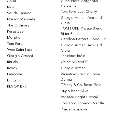
Anua
Gucci Flora Gorgeous
Gardenia
MAC
Tom Ford Lost Cherry
Sol de Janeiro
Giorgio Armani Acqua di
Maison Margiela
Gioia
The Ordinary
TOM FORD Private Blend
Kérastase
Bitter Peach
Morphe
Carolina Herrera Good Girl
Tom Ford
Giorgio Armani Acqua di
Yves Saint Laurent
Gioia
Giorgio Armani
Lancôme Idôle
Rituals
Chloé NOMADE
Revox
Giorgio Armani Sì
Lancôme
Valentino Born In Roma
Donna
Dr. Jart+
Tiffany & Co. Rose Gold
REVOX B77
Hugo Boss Alive
Versace Bright Crystal
Tom Ford Tobacco Vanille
Prada Paradoxe