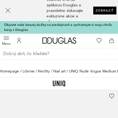
[navigation.slideout.screenreader]
aplikáciu Douglas a
pravidelne získavajte
ZOBRAZIŤ
exkluzívne akcie a
zľavy
Objavte naše beauty služby na predajniach a vychutnajte si svoju chvíľu
krásy v Douglas.
Domov
Do môjho 
Otvoriť menu
Do môjho účtu
Do 
Menu
Choď späť
Vykonajte vyhľadávanie
Homepage
Líčenie
Nechty
Nail art
UNIQ Nude Vogue Medium B