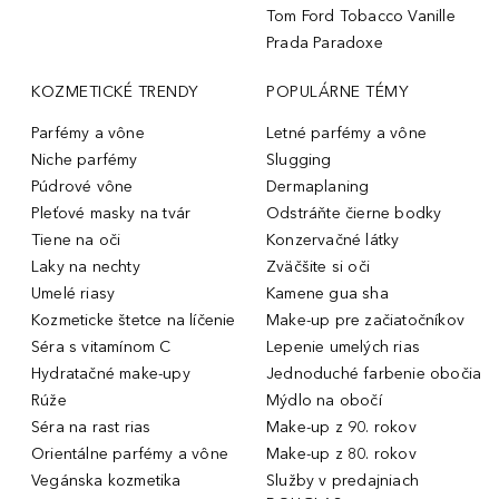
Tom Ford Tobacco Vanille
Prada Paradoxe
KOZMETICKÉ TRENDY
POPULÁRNE TÉMY
Parfémy a vône
Letné parfémy a vône
Niche parfémy
Slugging
Púdrové vône
Dermaplaning
Pleťové masky na tvár
Odstráňte čierne bodky
Tiene na oči
Konzervačné látky
Laky na nechty
Zväčšite si oči
Umelé riasy
Kamene gua sha
Kozmeticke štetce na líčenie
Make-up pre začiatočníkov
Séra s vitamínom C
Lepenie umelých rias
Hydratačné make-upy
Jednoduché farbenie obočia
Rúže
Mýdlo na obočí
Séra na rast rias
Make-up z 90. rokov
Orientálne parfémy a vône
Make-up z 80. rokov
Vegánska kozmetika
Služby v predajniach