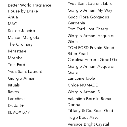
Yves Saint Laurent Libre
Better World Fragrance
Giorgio Armani My Way
House by Drake
Anua
Gucci Flora Gorgeous
Gardenia
MAC
Tom Ford Lost Cherry
Sol de Janeiro
Giorgio Armani Acqua di
Maison Margiela
Gioia
The Ordinary
TOM FORD Private Blend
Kérastase
Bitter Peach
Morphe
Carolina Herrera Good Girl
Tom Ford
Giorgio Armani Acqua di
Yves Saint Laurent
Gioia
Giorgio Armani
Lancôme Idôle
Rituals
Chloé NOMADE
Revox
Giorgio Armani Sì
Lancôme
Valentino Born In Roma
Donna
Dr. Jart+
Tiffany & Co. Rose Gold
REVOX B77
Hugo Boss Alive
Versace Bright Crystal