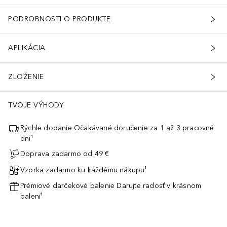
PODROBNOSTI O PRODUKTE
APLIKÁCIA
ZLOŽENIE
TVOJE VÝHODY
Rýchle dodanie Očakávané doručenie za 1 až 3 pracovné
dni¹
Doprava zadarmo od 49 €
Vzorka zadarmo ku každému nákupu¹
Prémiové darčekové balenie Darujte radosť v krásnom
balení¹