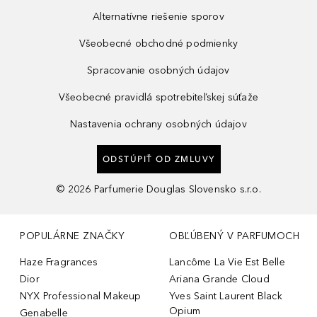
Alternatívne riešenie sporov
Všeobecné obchodné podmienky
Spracovanie osobných údajov
Všeobecné pravidlá spotrebiteľskej súťaže
Nastavenia ochrany osobných údajov
ODSTÚPIŤ OD ZMLUVY
©
2026
Parfumerie Douglas Slovensko s.r.o.
POPULÁRNE ZNAČKY
OBĽÚBENÝ V PARFUMOCH
Haze Fragrances
Lancôme La Vie Est Belle
Dior
Ariana Grande Cloud
NYX Professional Makeup
Yves Saint Laurent Black
Opium
Genabelle