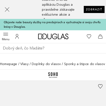
[navigation.slideout.screenreader]
aplikáciu Douglas a
pravidelne získavajte
ZOBRAZIŤ
exkluzívne akcie a
zľavy
Objavte naše beauty služby na predajniach a vychutnajte si svoju chvíľu
krásy v Douglas.
Domov
Do môjho 
Otvoriť menu
Do môjho účtu
Do 
Menu
Choď späť
Vykonajte vyhľadávanie
Homepage
Vlasy
Doplnky do vlasov
Sponky a štipce do vlasov