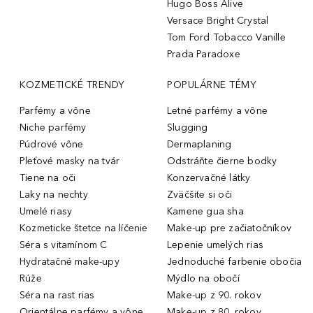
Hugo Boss Alive
Versace Bright Crystal
Tom Ford Tobacco Vanille
Prada Paradoxe
KOZMETICKÉ TRENDY
POPULÁRNE TÉMY
Parfémy a vône
Letné parfémy a vône
Niche parfémy
Slugging
Púdrové vône
Dermaplaning
Pleťové masky na tvár
Odstráňte čierne bodky
Tiene na oči
Konzervačné látky
Laky na nechty
Zväčšite si oči
Umelé riasy
Kamene gua sha
Kozmeticke štetce na líčenie
Make-up pre začiatočníkov
Séra s vitamínom C
Lepenie umelých rias
Hydratačné make-upy
Jednoduché farbenie obočia
Rúže
Mýdlo na obočí
Séra na rast rias
Make-up z 90. rokov
Orientálne parfémy a vône
Make-up z 80. rokov