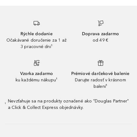
Rýchle dodanie
Doprava zadarmo
Očakávané doručenie za 1 až
od 49 €
3 pracovné dni¹
Vzorka zadarmo
Prémiové darčekové balenie
ku každému nákupu¹
Darujte radosť v krásnom
balení¹
Nevzťahuje sa na produkty označené ako "Douglas Partner"
¹
a Click & Collect Express objednávky.