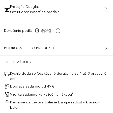
Predajňa Douglas
Overiť dostupnosť na predajni
PRIDAŤ DO KOŠÍKA
Doručenie podľa
PODROBNOSTI O PRODUKTE
TVOJE VÝHODY
Rýchle dodanie Očakávané doručenie za 1 až 3 pracovné
dni¹
Doprava zadarmo od 49 €
Vzorka zadarmo ku každému nákupu¹
Prémiové darčekové balenie Darujte radosť v krásnom
balení¹