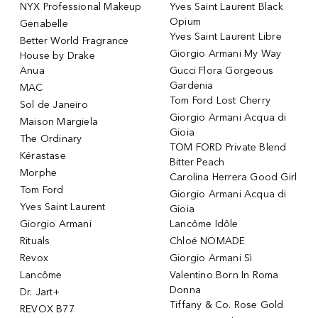
NYX Professional Makeup
Yves Saint Laurent Black
Opium
Genabelle
Yves Saint Laurent Libre
Better World Fragrance
Giorgio Armani My Way
House by Drake
Anua
Gucci Flora Gorgeous
Gardenia
MAC
Tom Ford Lost Cherry
Sol de Janeiro
Giorgio Armani Acqua di
Maison Margiela
Gioia
The Ordinary
TOM FORD Private Blend
Kérastase
Bitter Peach
Morphe
Carolina Herrera Good Girl
Tom Ford
Giorgio Armani Acqua di
Yves Saint Laurent
Gioia
Giorgio Armani
Lancôme Idôle
Rituals
Chloé NOMADE
Revox
Giorgio Armani Sì
Lancôme
Valentino Born In Roma
Donna
Dr. Jart+
Tiffany & Co. Rose Gold
REVOX B77