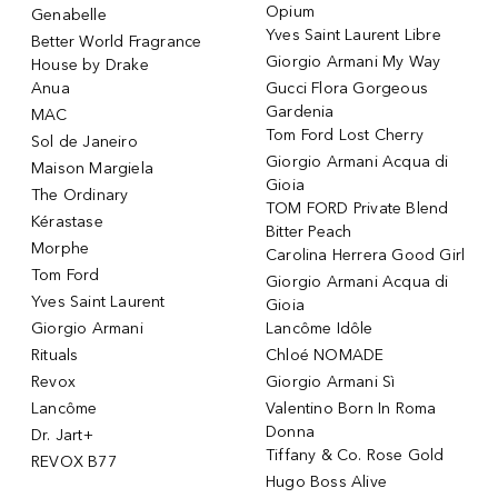
Opium
Genabelle
Yves Saint Laurent Libre
Better World Fragrance
Giorgio Armani My Way
House by Drake
Anua
Gucci Flora Gorgeous
Gardenia
MAC
Tom Ford Lost Cherry
Sol de Janeiro
Giorgio Armani Acqua di
Maison Margiela
Gioia
The Ordinary
TOM FORD Private Blend
Kérastase
Bitter Peach
Morphe
Carolina Herrera Good Girl
Tom Ford
Giorgio Armani Acqua di
Yves Saint Laurent
Gioia
Giorgio Armani
Lancôme Idôle
Rituals
Chloé NOMADE
Revox
Giorgio Armani Sì
Lancôme
Valentino Born In Roma
Donna
Dr. Jart+
Tiffany & Co. Rose Gold
REVOX B77
Hugo Boss Alive