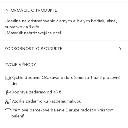
INFORMÁCIE O PRODUKTE
Ideálne na odstraňovanie čiernych a bielych bodiek, akné,
pupienkov a škvŕn
Materiál: nehrdzavejúca oceľ
PODROBNOSTI O PRODUKTE
TVOJE VÝHODY
Rýchle dodanie Očakávané doručenie za 1 až 3 pracovné
dni¹
Doprava zadarmo od 49 €
Vzorka zadarmo ku každému nákupu¹
Prémiové darčekové balenie Darujte radosť v krásnom
balení¹