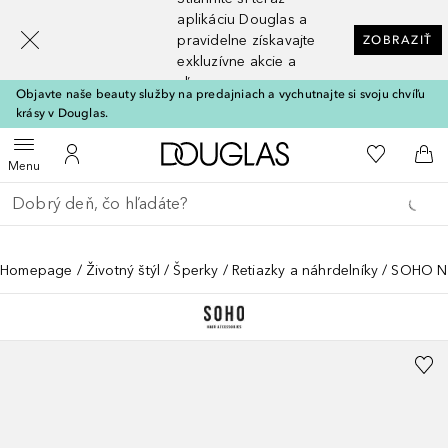
[navigation.slideout.screenreader]
aplikáciu Douglas a
pravidelne získavajte
ZOBRAZIŤ
exkluzívne akcie a
zľavy
Objavte naše beauty služby na predajniach a vychutnajte si svoju chvíľu
krásy v Douglas.
Domov
Do môjho 
Otvoriť menu
Do môjho účtu
Do 
Menu
Choď späť
Vykonajte vyhľadávanie
Homepage
Životný štýl
Šperky
Retiazky a náhrdelníky
SOHO Ná