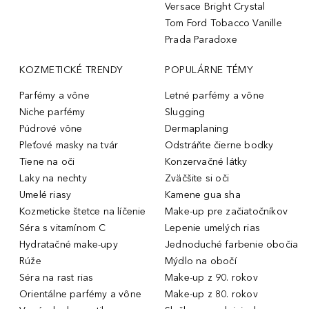
Versace Bright Crystal
Tom Ford Tobacco Vanille
Prada Paradoxe
KOZMETICKÉ TRENDY
POPULÁRNE TÉMY
Parfémy a vône
Letné parfémy a vône
Niche parfémy
Slugging
Púdrové vône
Dermaplaning
Pleťové masky na tvár
Odstráňte čierne bodky
Tiene na oči
Konzervačné látky
Laky na nechty
Zväčšite si oči
Umelé riasy
Kamene gua sha
Kozmeticke štetce na líčenie
Make-up pre začiatočníkov
Séra s vitamínom C
Lepenie umelých rias
Hydratačné make-upy
Jednoduché farbenie obočia
Rúže
Mýdlo na obočí
Séra na rast rias
Make-up z 90. rokov
Orientálne parfémy a vône
Make-up z 80. rokov