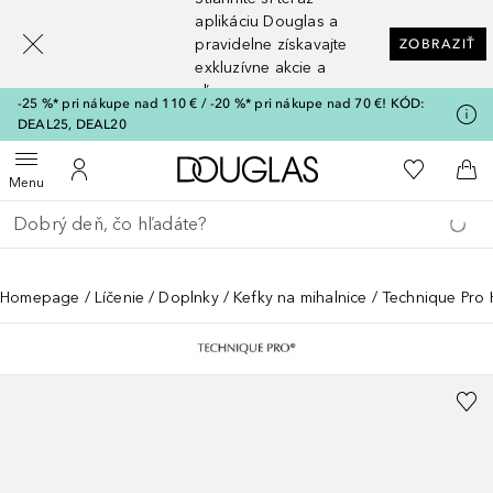
[navigation.slideout.screenreader]
aplikáciu Douglas a
pravidelne získavajte
ZOBRAZIŤ
exkluzívne akcie a
zľavy
-25 %* pri nákupe nad 110 € / -20 %* pri nákupe nad 70 €! KÓD:
DEAL25, DEAL20
Domov
Do môjho 
Otvoriť menu
Do môjho účtu
Do 
Menu
Choď späť
Vykonajte vyhľadávanie
Homepage
Líčenie
Doplnky
Kefky na mihalnice
Technique Pro 