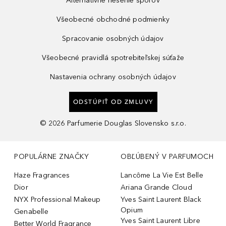
Alternatívne riešenie sporov
Všeobecné obchodné podmienky
Spracovanie osobných údajov
Všeobecné pravidlá spotrebiteľskej súťaže
Nastavenia ochrany osobných údajov
ODSTÚPIŤ OD ZMLUVY
©
2026
Parfumerie Douglas Slovensko s.r.o.
POPULÁRNE ZNAČKY
OBĽÚBENÝ V PARFUMOCH
Haze Fragrances
Lancôme La Vie Est Belle
Dior
Ariana Grande Cloud
NYX Professional Makeup
Yves Saint Laurent Black
Opium
Genabelle
Yves Saint Laurent Libre
Better World Fragrance