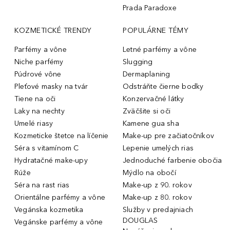
Prada Paradoxe
KOZMETICKÉ TRENDY
POPULÁRNE TÉMY
Parfémy a vône
Letné parfémy a vône
Niche parfémy
Slugging
Púdrové vône
Dermaplaning
Pleťové masky na tvár
Odstráňte čierne bodky
Tiene na oči
Konzervačné látky
Laky na nechty
Zväčšite si oči
Umelé riasy
Kamene gua sha
Kozmeticke štetce na líčenie
Make-up pre začiatočníkov
Séra s vitamínom C
Lepenie umelých rias
Hydratačné make-upy
Jednoduché farbenie obočia
Rúže
Mýdlo na obočí
Séra na rast rias
Make-up z 90. rokov
Orientálne parfémy a vône
Make-up z 80. rokov
Vegánska kozmetika
Služby v predajniach
DOUGLAS
Vegánske parfémy a vône