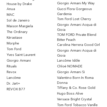
Giorgio Armani My Way
House by Drake
Anua
Gucci Flora Gorgeous
Gardenia
MAC
Tom Ford Lost Cherry
Sol de Janeiro
Giorgio Armani Acqua di
Maison Margiela
Gioia
The Ordinary
TOM FORD Private Blend
Kérastase
Bitter Peach
Morphe
Carolina Herrera Good Girl
Tom Ford
Giorgio Armani Acqua di
Yves Saint Laurent
Gioia
Giorgio Armani
Lancôme Idôle
Rituals
Chloé NOMADE
Revox
Giorgio Armani Sì
Lancôme
Valentino Born In Roma
Donna
Dr. Jart+
Tiffany & Co. Rose Gold
REVOX B77
Hugo Boss Alive
Versace Bright Crystal
Tom Ford Tobacco Vanille