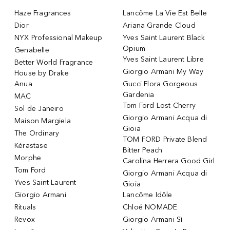
Haze Fragrances
Lancôme La Vie Est Belle
Dior
Ariana Grande Cloud
NYX Professional Makeup
Yves Saint Laurent Black
Opium
Genabelle
Yves Saint Laurent Libre
Better World Fragrance
Giorgio Armani My Way
House by Drake
Anua
Gucci Flora Gorgeous
Gardenia
MAC
Tom Ford Lost Cherry
Sol de Janeiro
Giorgio Armani Acqua di
Maison Margiela
Gioia
The Ordinary
TOM FORD Private Blend
Kérastase
Bitter Peach
Morphe
Carolina Herrera Good Girl
Tom Ford
Giorgio Armani Acqua di
Yves Saint Laurent
Gioia
Giorgio Armani
Lancôme Idôle
Rituals
Chloé NOMADE
Revox
Giorgio Armani Sì