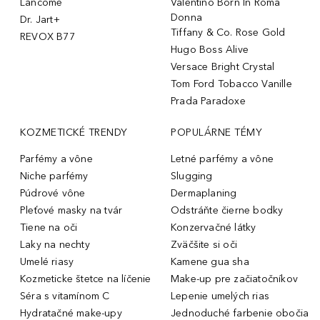
Lancôme
Valentino Born In Roma
Donna
Dr. Jart+
Tiffany & Co. Rose Gold
REVOX B77
Hugo Boss Alive
Versace Bright Crystal
Tom Ford Tobacco Vanille
Prada Paradoxe
KOZMETICKÉ TRENDY
POPULÁRNE TÉMY
Parfémy a vône
Letné parfémy a vône
Niche parfémy
Slugging
Púdrové vône
Dermaplaning
Pleťové masky na tvár
Odstráňte čierne bodky
Tiene na oči
Konzervačné látky
Laky na nechty
Zväčšite si oči
Umelé riasy
Kamene gua sha
Kozmeticke štetce na líčenie
Make-up pre začiatočníkov
Séra s vitamínom C
Lepenie umelých rias
Hydratačné make-upy
Jednoduché farbenie obočia