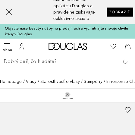
[navigation.slideout.screenreader]
aplikáciu Douglas a
pravidelne získavajte
ZOBRAZIŤ
exkluzívne akcie a
zľavy
Objavte naše beauty služby na predajniach a vychutnajte si svoju chvíľu
krásy v Douglas.
Domov
Do môjho 
Otvoriť menu
Do môjho účtu
Do 
Menu
Choď späť
Vykonajte vyhľadávanie
Homepage
Vlasy
Starostlivosť o vlasy
Šampóny
Innersense Cla