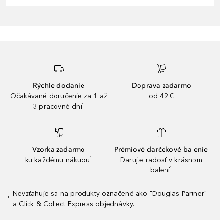
Rýchle dodanie
Doprava zadarmo
Očakávané doručenie za 1 až
od 49 €
3 pracovné dni¹
Vzorka zadarmo
Prémiové darčekové balenie
ku každému nákupu¹
Darujte radosť v krásnom
balení¹
Nevzťahuje sa na produkty označené ako "Douglas Partner"
¹
a Click & Collect Express objednávky.