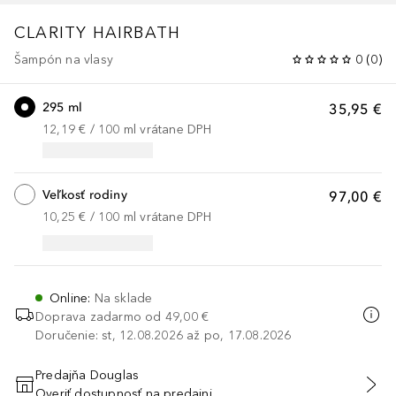
CLARITY HAIRBATH
Šampón na vlasy
0
(
0
)
295 ml
35,95 €
12,19 €
 / 
100
ml
vrátane DPH
Veľkosť rodiny
97,00 €
10,25 €
 / 
100
ml
vrátane DPH
Online
:
Na sklade
Doprava zadarmo od
49,00 €
Doručenie: st, 12.08.2026 až po, 17.08.2026
Predajňa Douglas
Overiť dostupnosť na predajni
PRIDAŤ DO KOŠÍKA