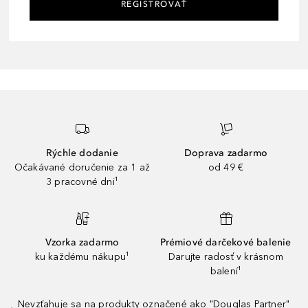
REGISTROVAŤ
Rýchle dodanie
Doprava zadarmo
Očakávané doručenie za 1 až
od 49 €
3 pracovné dni¹
Vzorka zadarmo
Prémiové darčekové balenie
ku každému nákupu¹
Darujte radosť v krásnom
balení¹
Nevzťahuje sa na produkty označené ako "Douglas Partner"