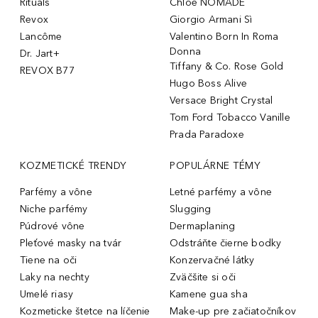
Rituals
Chloé NOMADE
Revox
Giorgio Armani Sì
Lancôme
Valentino Born In Roma
Donna
Dr. Jart+
Tiffany & Co. Rose Gold
REVOX B77
Hugo Boss Alive
Versace Bright Crystal
Tom Ford Tobacco Vanille
Prada Paradoxe
KOZMETICKÉ TRENDY
POPULÁRNE TÉMY
Parfémy a vône
Letné parfémy a vône
Niche parfémy
Slugging
Púdrové vône
Dermaplaning
Pleťové masky na tvár
Odstráňte čierne bodky
Tiene na oči
Konzervačné látky
Laky na nechty
Zväčšite si oči
Umelé riasy
Kamene gua sha
Kozmeticke štetce na líčenie
Make-up pre začiatočníkov