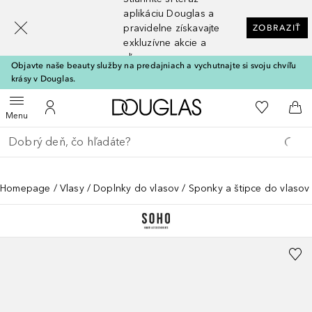
[navigation.slideout.screenreader]
aplikáciu Douglas a
pravidelne získavajte
ZOBRAZIŤ
exkluzívne akcie a
zľavy
Objavte naše beauty služby na predajniach a vychutnajte si svoju chvíľu
krásy v Douglas.
Domov
Do môjho 
Otvoriť menu
Do môjho účtu
Do 
Menu
Choď späť
Vykonajte vyhľadávanie
Homepage
Vlasy
Doplnky do vlasov
Sponky a štipce do vlasov