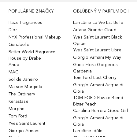
POPULÁRNE ZNAČKY
OBĽÚBENÝ V PARFUMOCH
Haze Fragrances
Lancôme La Vie Est Belle
Dior
Ariana Grande Cloud
NYX Professional Makeup
Yves Saint Laurent Black
Opium
Genabelle
Yves Saint Laurent Libre
Better World Fragrance
Giorgio Armani My Way
House by Drake
Anua
Gucci Flora Gorgeous
Gardenia
MAC
Tom Ford Lost Cherry
Sol de Janeiro
Giorgio Armani Acqua di
Maison Margiela
Gioia
The Ordinary
TOM FORD Private Blend
Kérastase
Bitter Peach
Morphe
Carolina Herrera Good Girl
Tom Ford
Giorgio Armani Acqua di
Yves Saint Laurent
Gioia
Giorgio Armani
Lancôme Idôle