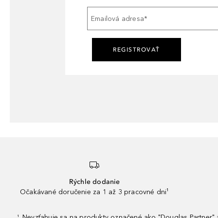
Emailová adresa
*
REGISTROVAŤ
Rýchle dodanie
Očakávané doručenie za 1 až 3 pracovné dni¹
Nevzťahuje sa na produkty označené ako "Douglas Partner" a
¹