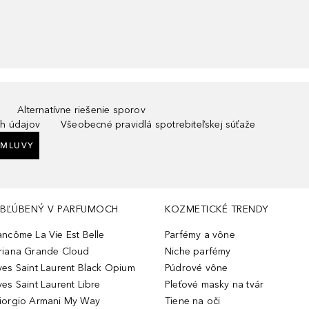
Alternatívne riešenie sporov
h údajov
Všeobecné pravidlá spotrebiteľskej súťaže
ZMLUVY
BĽÚBENÝ V PARFUMOCH
KOZMETICKÉ TRENDY
ancôme La Vie Est Belle
Parfémy a vône
riana Grande Cloud
Niche parfémy
ves Saint Laurent Black Opium
Púdrové vône
ves Saint Laurent Libre
Pleťové masky na tvár
iorgio Armani My Way
Tiene na oči