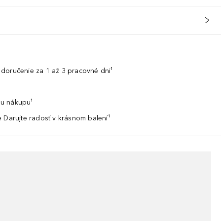
doručenie za 1 až 3 pracovné dni¹
u nákupu¹
 Darujte radosť v krásnom balení¹