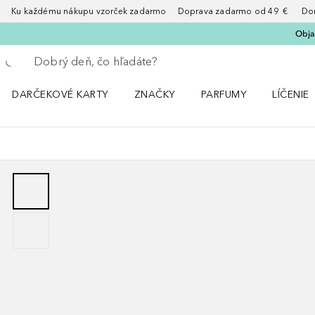
Ku každému nákupu vzorček zadarmo Doprava zadarmo od 49 € Doruče
Obja
Choď späť
Vykonajte vyhľadávanie
DARČEKOVÉ KARTY
ZNAČKY
PARFUMY
LÍČENIE
Otvorte menu ZNAČKY
Otvorte menu Parfumy
Otvorte 