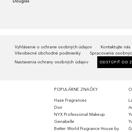
Douglas
Vyhlásenie o ochrane osobných údajov
Kontaktujte nás
Všeobecné obchodné podmienky
Spracovanie osobnýc
Nastavenia ochrany osobných údajov
ODSTÚPIŤ OD 
POPULÁRNE ZNAČKY
O
Haze Fragrances
L
Dior
A
NYX Professional Makeup
Y
Genabelle
Y
Better World Fragrance House by
G