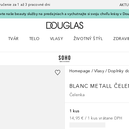
nie za 1 až 3 pracovné dni
AKTU
vte naše beauty služby na predajniach a vychutnajte si svoju chvíľu krásy v Dou
Domov
TVÁR
TELO
VLASY
ŽIVOTNÝ ŠTÝL
ZDRAVI
menu Líčenie
Otvorte menu Tvár
Otvorte menu Telo
Otvorte menu Vlasy
Otvorte menu Životný štýl
Otvorte
Homepage
Vlasy
Doplnky do
BLANC METALL ČELE
Čelenka
1 kus
14,95 €
 / 
1
kus
vrátane DPH