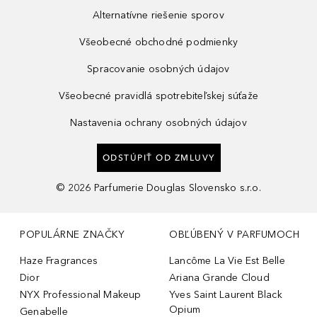
Alternatívne riešenie sporov
Všeobecné obchodné podmienky
Spracovanie osobných údajov
Všeobecné pravidlá spotrebiteľskej súťaže
Nastavenia ochrany osobných údajov
ODSTÚPIŤ OD ZMLUVY
©
2026
Parfumerie Douglas Slovensko s.r.o.
POPULÁRNE ZNAČKY
OBĽÚBENÝ V PARFUMOCH
Haze Fragrances
Lancôme La Vie Est Belle
Dior
Ariana Grande Cloud
NYX Professional Makeup
Yves Saint Laurent Black
Opium
Genabelle