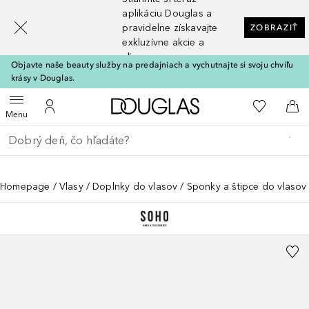
[navigation.slideout.screenreader]
aplikáciu Douglas a
pravidelne získavajte
ZOBRAZIŤ
exkluzívne akcie a
zľavy
Objavte naše beauty služby na predajniach a vychutnajte si svoju chvíľu
krásy v Douglas.
Domov
Do môjho 
Otvoriť menu
Do môjho účtu
Do 
Menu
Choď späť
Vykonajte vyhľadávanie
Homepage
Vlasy
Doplnky do vlasov
Sponky a štipce do vlasov