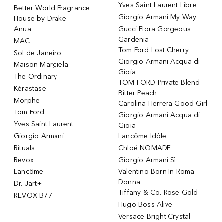
Yves Saint Laurent Libre
Better World Fragrance
Giorgio Armani My Way
House by Drake
Anua
Gucci Flora Gorgeous
Gardenia
MAC
Tom Ford Lost Cherry
Sol de Janeiro
Giorgio Armani Acqua di
Maison Margiela
Gioia
The Ordinary
TOM FORD Private Blend
Kérastase
Bitter Peach
Morphe
Carolina Herrera Good Girl
Tom Ford
Giorgio Armani Acqua di
Yves Saint Laurent
Gioia
Giorgio Armani
Lancôme Idôle
Rituals
Chloé NOMADE
Revox
Giorgio Armani Sì
Lancôme
Valentino Born In Roma
Donna
Dr. Jart+
Tiffany & Co. Rose Gold
REVOX B77
Hugo Boss Alive
Versace Bright Crystal