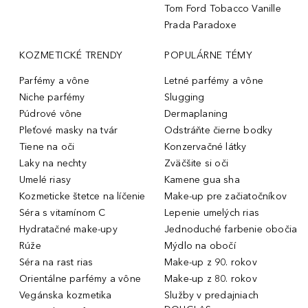
Tom Ford Tobacco Vanille
Prada Paradoxe
KOZMETICKÉ TRENDY
POPULÁRNE TÉMY
Parfémy a vône
Letné parfémy a vône
Niche parfémy
Slugging
Púdrové vône
Dermaplaning
Pleťové masky na tvár
Odstráňte čierne bodky
Tiene na oči
Konzervačné látky
Laky na nechty
Zväčšite si oči
Umelé riasy
Kamene gua sha
Kozmeticke štetce na líčenie
Make-up pre začiatočníkov
Séra s vitamínom C
Lepenie umelých rias
Hydratačné make-upy
Jednoduché farbenie obočia
Rúže
Mýdlo na obočí
Séra na rast rias
Make-up z 90. rokov
Orientálne parfémy a vône
Make-up z 80. rokov
Vegánska kozmetika
Služby v predajniach