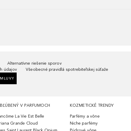
Alternatívne riešenie sporov
h údajov
Všeobecné pravidlá spotrebiteľskej súťaže
ZMLUVY
BĽÚBENÝ V PARFUMOCH
KOZMETICKÉ TRENDY
ancôme La Vie Est Belle
Parfémy a vône
riana Grande Cloud
Niche parfémy
ves Saint Laurent Black Opium
Púdrové vône