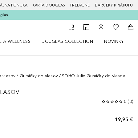
ÁLNA PONUKA
KARTA DOUGLAS
PREDAJNE
DARČEKY K NÁKUPU
glas.
Do môjho 
Do vyhľadávača predajní
Do môjho účtu
Do 
E A WELLNESS
DOUGLAS COLLECTION
NOVINKY
S
 menu Zdravie a wellness
Otvorte menu Douglas Collection
Otvorte menu No
O
 vlasov
Gumičky do vlasov
SOHO Julie Gumičky do vlasov
VLASOV
0
(
0
)
19,95 €