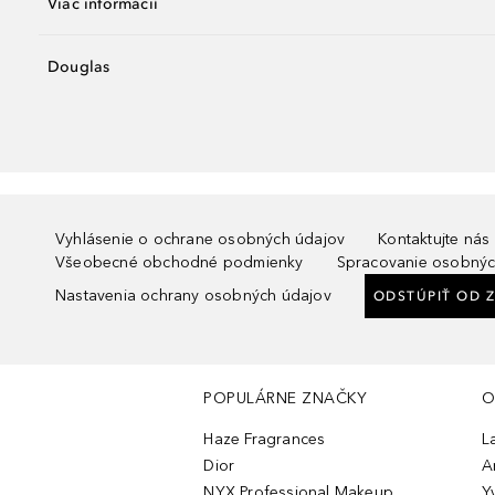
Viac informácií
Douglas
Vyhlásenie o ochrane osobných údajov
Kontaktujte nás
Všeobecné obchodné podmienky
Spracovanie osobnýc
Nastavenia ochrany osobných údajov
ODSTÚPIŤ OD 
POPULÁRNE ZNAČKY
O
Haze Fragrances
L
Dior
A
NYX Professional Makeup
Y