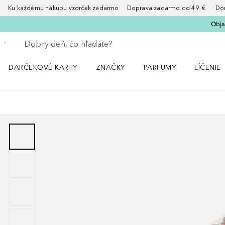
Ku každému nákupu vzorček zadarmo Doprava zadarmo od 49 € Doruče
Obja
Choď späť
Vykonajte vyhľadávanie
DARČEKOVÉ KARTY
ZNAČKY
PARFUMY
LÍČENIE
Otvorte menu ZNAČKY
Otvorte menu Parfumy
Otvorte 