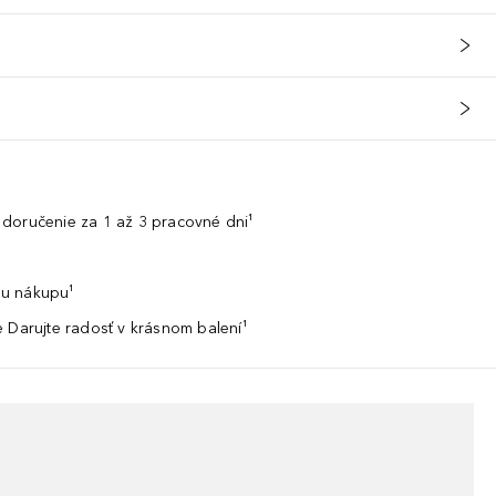
doručenie za 1 až 3 pracovné dni¹
u nákupu¹
 Darujte radosť v krásnom balení¹