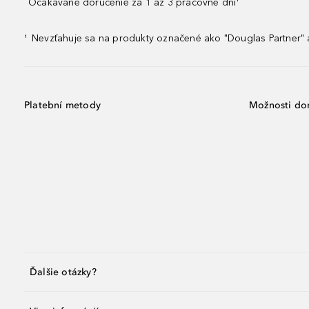
Očakávané doručenie za 1 až 3 pracovné dni¹
Nevzťahuje sa na produkty označené ako "Douglas Partner" a
¹
Platební metody
Možnosti do
Ďalšie otázky?