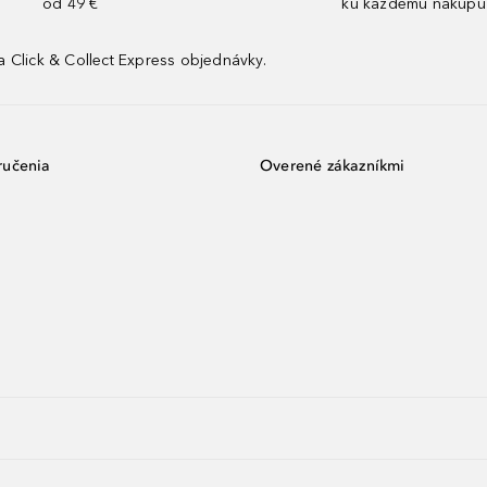
od 49 €
ku každému nákupu
 Click & Collect Express objednávky.
ručenia
Overené zákazníkmi