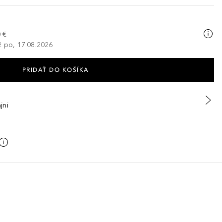
 €
ž po, 17.08.2026
PRIDAŤ DO KOŠÍKA
jni