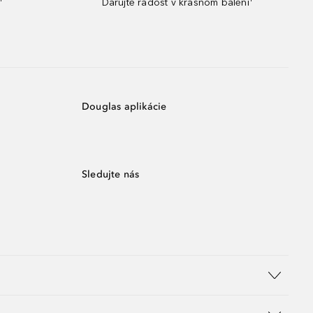
¹
Darujte radosť v krásnom balení¹
Douglas aplikácie
Sledujte nás