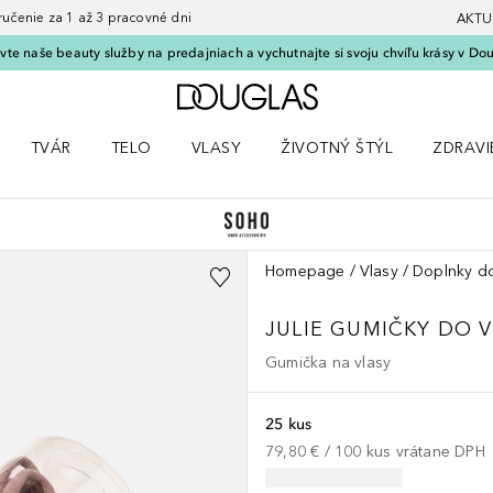
nie za 1 až 3 pracovné dni
AKTU
vte naše beauty služby na predajniach a vychutnajte si svoju chvíľu krásy v Dou
Domov
TVÁR
TELO
VLASY
ŽIVOTNÝ ŠTÝL
ZDRAVI
menu Líčenie
Otvorte menu Tvár
Otvorte menu Telo
Otvorte menu Vlasy
Otvorte menu Životný štýl
Otvorte
Homepage
Vlasy
Doplnky do
JULIE GUMIČKY DO 
Gumička na vlasy
25 kus
79,80 €
 / 
100
kus
vrátane DPH